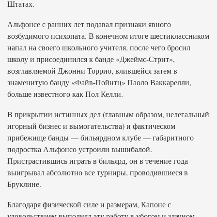
Штатах.
Альфонсе с ранних лет подавал признаки явного
возбудимого психопата. В конечном итоге шестиклассником
напал на своего школьного учителя, после чего бросил
школу и присоединился к банде «Джеймс-Стрит»,
возглавляемой Джонни Торрио, влившейся затем в
знаменитую банду «Файв-Пойнтц» Паоло Ваккарелли,
больше известного как Пол Келли.
В прикрытии истинных дел (главным образом, нелегальный
игорный бизнес и вымогательства) и фактическом
прибежище банды — бильярдном клубе — габаритного
подростка Альфонсо устроили вышибалой.
Пристрастившись играть в бильярд, он в течение года
выигрывал абсолютно все турниры, проводившиеся в
Бруклине.
Благодаря физической силе и размерам, Капоне с
удовольствием выполнял эту работу в убогом и злачном