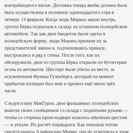
контрабандного виски. Доставка товара якобы должна была
быть осуществлена в половину одиннадцатого утра в
четверг 14 февраля. Когда люди Морана зашли внутрь,
группа Бёрка подъехала к складу на угнанном полицейском
автомобиле. Так как двое бандитов были одеты в
полицейскую форму, люди Морана приняли их за
представителей закона и, подчинившись приказу,
выстроились в ряд у стены. После того, как их
обезоружили, двое из группы Бёрка открыли по бутлегерам
огонь из автоматов. Шестеро были убиты на месте, за
исключением Фрэнка Гузенберга, который на момент
прибытия полиции был жив и прожил ещё около трёх
часов.
Следуя плану МакГурна, двое фальшивых полицейских
вывели своих сообщников со склада с поднятыми руками —
чтобы со стороны происходящее казалось обычным арестом
— и уехали. Их расчёт оправдался. Как показала потом
свидетельница Альфонсина Морин, она не усмотрела в этом