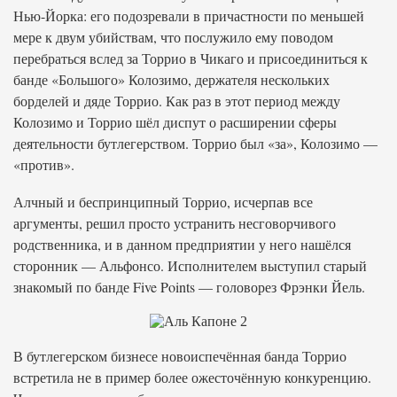
Нью-Йорка: его подозревали в причастности по меньшей
мере к двум убийствам, что послужило ему поводом
перебраться вслед за Торрио в Чикаго и присоединиться к
банде «Большого» Колозимо, держателя нескольких
борделей и дяде Торрио. Как раз в этот период между
Колозимо и Торрио шёл диспут о расширении сферы
деятельности бутлегерством. Торрио был «за», Колозимо —
«против».
Алчный и беспринципный Торрио, исчерпав все
аргументы, решил просто устранить несговорчивого
родственника, и в данном предприятии у него нашёлся
сторонник — Альфонсо. Исполнителем выступил старый
знакомый по банде Five Points — головорез Фрэнки Йель.
В бутлегерском бизнесе новоиспечённая банда Торрио
встретила не в пример более ожесточённую конкуренцию.