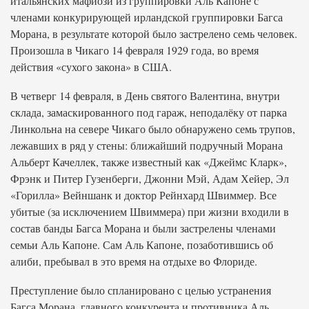
итальянских мафиози из группировки Аль Капоне с
членами конкурирующей ирландской группировки Багса
Морана, в результате которой было застрелено семь человек.
Произошла в Чикаго 14 февраля 1929 года, во время
действия «сухого закона» в США.
В четверг 14 февраля, в День святого Валентина, внутри
склада, замаскированного под гараж, неподалёку от парка
Линкольна на севере Чикаго было обнаружено семь трупов,
лежавших в ряд у стены: ближайший подручный Морана
Альберт Качеллек, также известный как «Джеймс Кларк»,
Фрэнк и Питер Гузенберги, Джонни Мэй, Адам Хейер, Эл
«Горилла» Вейншанк и доктор Рейнхард Швиммер. Все
убитые (за исключением Швиммера) при жизни входили в
состав банды Багса Морана и были застрелены членами
семьи Аль Капоне. Сам Аль Капоне, позаботившись об
алиби, пребывал в это время на отдыхе во Флориде.
Преступление было спланировано с целью устранения
Багса Морана, главного конкурента и противника Аль