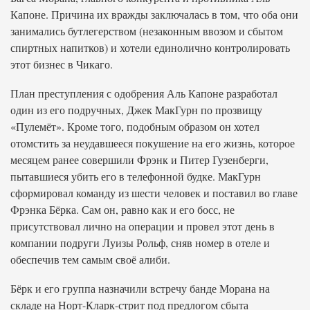
Капоне. Причина их вражды заключалась в том, что оба они
занимались бутлегерством (незаконным ввозом и сбытом
спиртных напитков) и хотели единолично контролировать
этот бизнес в Чикаго.
План преступления с одобрения Аль Капоне разработал
один из его подручных, Джек МакГурн по прозвищу
«Пулемёт». Кроме того, подобным образом он хотел
отомстить за неудавшееся покушение на его жизнь, которое
месяцем ранее совершили Фрэнк и Питер Гузенберги,
пытавшиеся убить его в телефонной будке. МакГурн
сформировал команду из шести человек и поставил во главе
Фрэнка Бёрка. Сам он, равно как и его босс, не
присутствовал лично на операции и провел этот день в
компании подруги Луизы Рольф, сняв номер в отеле и
обеспечив тем самым своё алиби.
Бёрк и его группа назначили встречу банде Морана на
складе на Норт-Кларк-стрит под предлогом сбыта