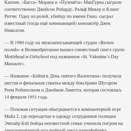
Капоне, «Багса» Морана и «Пулемёта» МакГурна сыграли
соответственно Джейсон Робардс, Ральф Микер и Клинт
Ритчи. Одну из ролей, убийцу по имени Гино, сыграл
известный (тогда ещё начинающий) киноактёр Джек
Николсон.
— В 1980 году на звукозаписывающей студии «Bronze
records» в Великобритании вышел совместный сингл групп
Motörhead и Girlschool под названием «St. Valentine’s Day
Massacre».
— Название «Бойня в День святого Валентина» получила
шестая и финальная схватка между боксёрами Шугаром
Реем Робинсоном и Джейком Ламотта, которая состоялась
14 февраля 1951 года.
— Похожая ситуация обыгрывается в компьютерной игре
Mafia 2, где переодетые в одежду сотрудников полиции
Эмпайр-Бэй бойцы неизвестной семьи учинили погром на
замаскированной под рыбный завод наркофабрике.