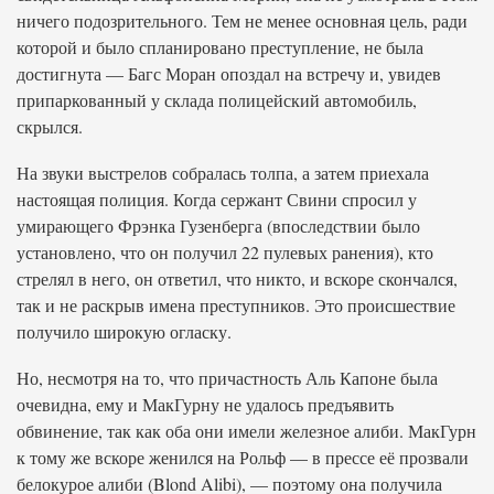
ничего подозрительного. Тем не менее основная цель, ради
которой и было спланировано преступление, не была
достигнута — Багс Моран опоздал на встречу и, увидев
припаркованный у склада полицейский автомобиль,
скрылся.
На звуки выстрелов собралась толпа, а затем приехала
настоящая полиция. Когда сержант Свини спросил у
умирающего Фрэнка Гузенберга (впоследствии было
установлено, что он получил 22 пулевых ранения), кто
стрелял в него, он ответил, что никто, и вскоре скончался,
так и не раскрыв имена преступников. Это происшествие
получило широкую огласку.
Но, несмотря на то, что причастность Аль Капоне была
очевидна, ему и МакГурну не удалось предъявить
обвинение, так как оба они имели железное алиби. МакГурн
к тому же вскоре женился на Рольф — в прессе её прозвали
белокурое алиби (Blond Alibi), — поэтому она получила