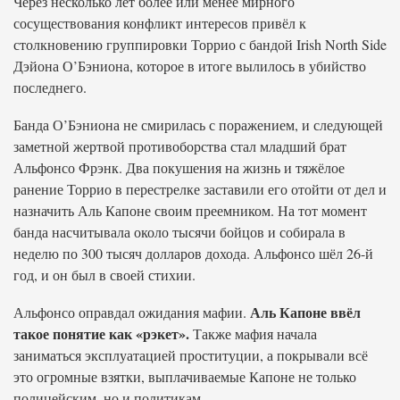
Через несколько лет более или менее мирного
сосуществования конфликт интересов привёл к
столкновению группировки Торрио с бандой Irish North Side
Дэйона О’Бэниона, которое в итоге вылилось в убийство
последнего.
Банда О’Бэниона не смирилась с поражением, и следующей
заметной жертвой противоборства стал младший брат
Альфонсо Фрэнк. Два покушения на жизнь и тяжёлое
ранение Торрио в перестрелке заставили его отойти от дел и
назначить Аль Капоне своим преемником. На тот момент
банда насчитывала около тысячи бойцов и собирала в
неделю по 300 тысяч долларов дохода. Альфонсо шёл 26-й
год, и он был в своей стихии.
Аль Капоне ввёл
Альфонсо оправдал ожидания мафии.
такое понятие как «рэкет».
Также мафия начала
заниматься эксплуатацией проституции, а покрывали всё
это огромные взятки, выплачиваемые Капоне не только
полицейским, но и политикам.