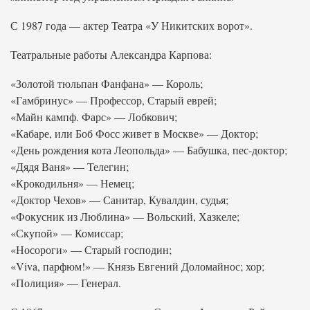
С 1987 года — актер Театра «У Никитских ворот».
Театральные работы Александра Карпова:
«Золотой тюльпан Фанфана» — Король;
«Гамбринус» — Профессор, Старый еврей;
«Майн кампф. Фарс» — Лобкович;
«Кабаре, или Боб Фосс живет в Москве» — Доктор;
«День рождения кота Леопольда» — Бабушка, пес-доктор;
«Дядя Ваня» — Телегин;
«Крокодильня» — Немец;
«Доктор Чехов» — Санитар, Кувалдин, судья;
«Фокусник из Люблина» — Вольский, Хазкеле;
«Скупой» — Комиссар;
«Носороги» — Старый господин;
«Viva, парфюм!» — Князь Евгений Доломайнос; хор;
«Полиция» — Генерал.