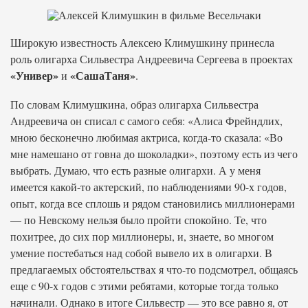
Широкую известность Алексею Климушкину принесла
роль олигарха Сильвестра Андреевича Сергеева в проектах
«Универ»
«СашаТаня»
и
.
По словам Климушкина, образ олигарха Сильвестра
Андреевича он списал с самого себя: «Алиса Фрейндлих,
мною бесконечно любимая актриса, когда-то сказала: «Во
мне намешано от говна до шоколадки», поэтому есть из чего
выбрать. Думаю, что есть разные олигархи. А у меня
имеется какой-то актерский, по наблюдениями 90-х годов,
опыт, когда все сплошь и рядом становились миллионерами
— по Невскому нельзя было пройти спокойно. Те, что
похитрее, до сих пор миллионеры, и, знаете, во многом
умение постебаться над собой вывело их в олигархи. В
предлагаемых обстоятельствах я что-то подсмотрел, общаясь
еще с 90-х годов с этими ребятами, которые тогда только
начинали. Однако в итоге Сильвестр — это все равно я, от