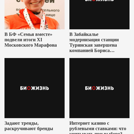
В БФ «Семья вместе»
В Забайкалье
подвели итоги XI
модернизация станции
Московского Марафона
Туринская завершена
компанией Бориса
Ушеровича
Задают тренды,
Интернет казино с
раскручивают бренды
рублевыми ставками: что
учитывать при выборе?