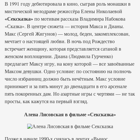
В 1991 году дебютировала в кино, сыграв роль монашки в
мистической мелодраме режиссёра Елены Николаевой
«Сексказка»
по мотивам рассказа Владимира Набокова
«Сказка». В центре сюжета — история Макса и Дианы.
Макс (Сергей Жигунов) — молод, беден, закомплексован,
мечтает о настоящей любви. В ночь под Рождество
встречает женщину, которая представляется сатаной в
женском воплощении. Диана (Людмила Гурченко)
предлагает Максу игру, на кону которой — все завоёванные
Максом девушки. Одно условие: по состоянию на полночь
число избранниц должно быть нечётным. Макс условие
принимает и за пять минут до двенадцати в его арсенале
пять покоренных дам. Но азартные игры с чертями — не так
просты, как кажутся на первый взгляд.
Алена Лисовская в фильме «Сексказка»
Позже в начале 1990-х снялась в лентах «Вынос