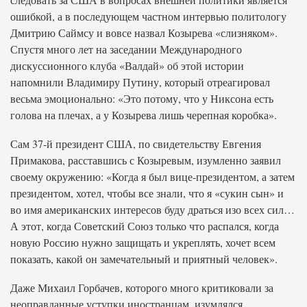
ошибкой, а в последующем частном интервью политологу
Дмитрию Саймсу и вовсе назвал Козырева «слизняком».
Спустя много лет на заседании Международного
дискуссионного клуба «Валдай» об этой истории
напомнили Владимиру Путину, который отреагировал
весьма эмоционально: «Это потому, что у Никсона есть
голова на плечах, а у Козырева лишь черепная коробка».
Сам 37-й президент США, по свидетельству Евгения
Примакова, расставшись с Козыревым, изумленно заявил
своему окружению: «Когда я был вице-президентом, а затем
президентом, хотел, чтобы все знали, что я «сукин сын» и
во имя американских интересов буду драться изо всех сил…
А этот, когда Советский Союз только что распался, когда
новую Россию нужно защищать и укреплять, хочет всем
показать, какой он замечательный и приятный человек».
Даже Михаил Горбачев, которого много критиковали за
неоправданные уступки иностранцам, изумлялся