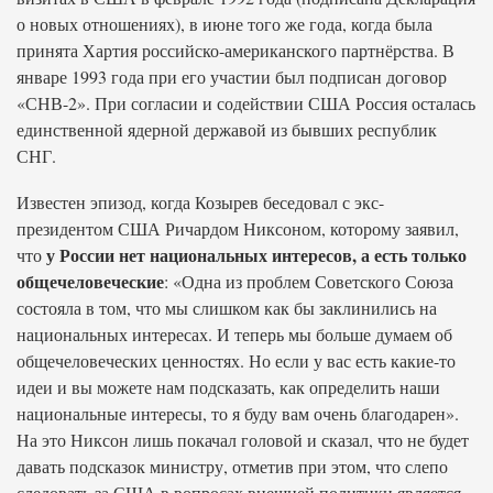
о новых отношениях), в июне того же года, когда была
принята Хартия российско-американского партнёрства. В
январе 1993 года при его участии был подписан договор
«СНВ-2». При согласии и содействии США Россия осталась
единственной ядерной державой из бывших республик
СНГ.
Известен эпизод, когда Козырев беседовал с экс-
президентом США Ричардом Никсоном, которому заявил,
у России нет национальных интересов, а есть только
что
общечеловеческие
: «Одна из проблем Советского Союза
состояла в том, что мы слишком как бы заклинились на
национальных интересах. И теперь мы больше думаем об
общечеловеческих ценностях. Но если у вас есть какие-то
идеи и вы можете нам подсказать, как определить наши
национальные интересы, то я буду вам очень благодарен».
На это Никсон лишь покачал головой и сказал, что не будет
давать подсказок министру, отметив при этом, что слепо
следовать за США в вопросах внешней политики является