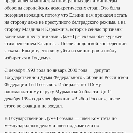
представлены министры иностранных дел и министры
обороны европейских демократических стран. Это была
позорная изоляция, потому что Ельцин нам приказал встать
на сторону даже не преступного белградского режима, а на
сторону Младича и Караджича, которые сейчас признаны
военными преступниками. Даже Грачев был обескуражен
этим решением Ельцина… После лондонской конференции
я сказал Ельцину, что хочу уйти из министров и пойду
избираться в Госдуму».
С декабря 1993 года по январь 2000 года — депутат
Государственной Думы Федерального Собрания Российской
Федерации I и II созывов. Избирался по 116-му
одномандатному округу Мурманской области. До 11
декабря 1994 года член фракции «Выбор России», после
этого во фракции не входил.
В Государственной Думе I созыва — член Комитета по
международным делам и член подкомитета по
международному культурному, научному и гуманитарному