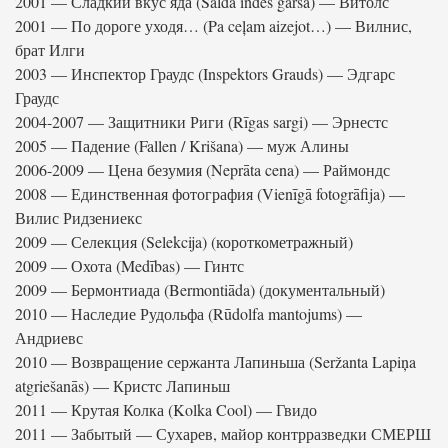
2001 — Сладкий вкус яда (Saldā indes garša) — Витолс
2001 — По дороге уходя… (Pa ceļam aizejot…) — Вилнис,
брат Илги
2003 — Инспектор Граудс (Inspektors Grauds) — Эдгарс
Граудс
2004-2007 — Защитники Риги (Rīgas sargi) — Эрнестс
2005 — Падение (Fallen / Krišana) — муж Алины
2006-2009 — Цена безумия (Neprāta cena) — Раймондс
2008 — Единственная фотография (Vienīgā fotogrāfija) —
Вилис Ридзениекс
2009 — Селекция (Selekcija) (короткометражный)
2009 — Охота (Medības) — Гинтс
2009 — Бермонтиада (Bermontiāda) (документальный)
2010 — Наследие Рудольфа (Rūdolfa mantojums) —
Андриевс
2010 — Возвращение сержанта Лапиньша (Seržanta Lapiņa
atgriešanās) — Кристс Лапиньш
2011 — Крутая Колка (Kolka Cool) — Гвидо
2011 — Забытый — Сухарев, майор контрразведки СМЕРШ