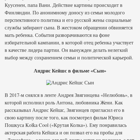
Куусенен, папа Вани. Действие картины происходит в
Финляндии. По анонимному доносу из семьи молодого
перспективного политика и его русской жены социальные
службы забирают сына. В жестоком обращении обвиняется
мать ребенка. События разворачиваются на фоне
избирательной кампании, в которой отец ребенка участвует
в качестве лидера партии. Он вынужден делать нелегкий
выбор между сохранением семьи и политической карьерой.
Андрис Кейшс в фильме «Сын»
В 2017-м снялся в ленте Андрея Звягинцева «Нелюбовь», в
которой исполнил роль Антона, любовника Жени. Как
рассказывал Андрис Кейшс, Звягинцев пригласил его в
свою картину после того, как посмотрел фильм Юриса
Пошкуса Kolka Cool («Крутая Колка»). Ему понравилась
актерская работа Кейшса и он позвал его на пробы для
«Левиафана», однако для той ленты актер не подошел, а вот