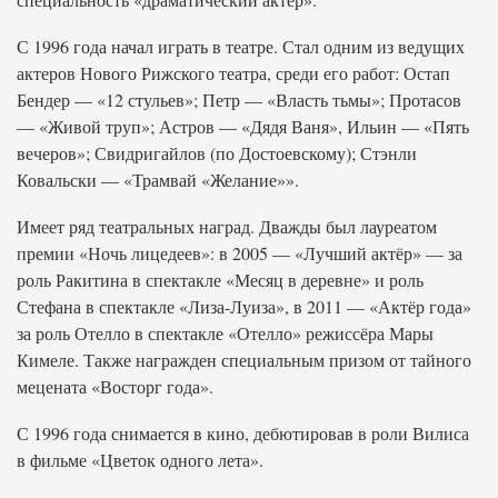
С 1996 года начал играть в театре. Стал одним из ведущих
актеров Нового Рижского театра, среди его работ: Остап
Бендер — «12 стульев»; Петр — «Власть тьмы»; Протасов
— «Живой труп»; Астров — «Дядя Ваня», Ильин — «Пять
вечеров»; Свидригайлов (по Достоевскому); Стэнли
Ковальски — «Трамвай «Желание»».
Имеет ряд театральных наград. Дважды был лауреатом
премии «Ночь лицедеев»: в 2005 — «Лучший актёр» — за
роль Ракитина в спектакле «Месяц в деревне» и роль
Стефана в спектакле «Лиза-Луиза», в 2011 — «Актёр года»
за роль Отелло в спектакле «Отелло» режиссёра Мары
Кимеле. Также награжден специальным призом от тайного
мецената «Восторг года».
С 1996 года снимается в кино, дебютировав в роли Вилиса
в фильме «Цветок одного лета».