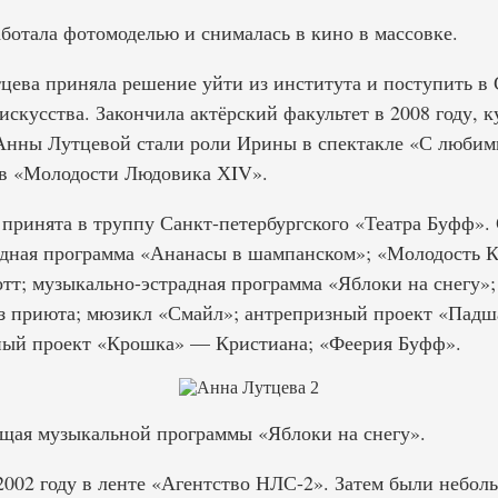
ботала фотомоделью и снималась в кино в массовке.
тцева приняла решение уйти из института и поступить в
скусства. Закончила актёрский факультет в 2008 году, 
нны Лутцевой стали роли Ирины в спектакле «С любимы
 в «Молодости Людовика ХIV».
 принята в труппу Санкт-петербургского «Театра Буфф». 
адная программа «Ананасы в шампанском»; «Молодость 
тт; музыкально-эстрадная программа «Яблоки на снегу»;
 приюта; мюзикл «Смайл»; антрепризный проект «Падша
ный проект «Крошка» — Кристиана; «Феерия Буфф».
ущая музыкальной программы «Яблоки на снегу».
2002 году в ленте «Агентство НЛС-2». Затем были небол