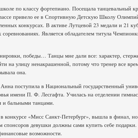
школе по классу фортепиано. Посещала танцевальный к
лассе привело ее в Спортивную Детскую Школу Олимпий
ленных конкурсах. В активе Лутцевой 23 медали и 21 куб
 соревнованиях. Является обладателем титула Чемпионк
нировки, победы… Танцы мне дали все: характер, стержен
йти на улицу ненакрашенной, потому что тренер все врем
ывала она.
 Анна поступила в Национальный государственный унив
овья имени П. Ф. Лесгафта. Училась на отделении гимна
 и бальными танцами.
 в конкурсе «Мисс Санкт-Петербург», вышла в финал, но
ем спонсоров девушки должны сами купить себе подарки.
 финансовые возможности.