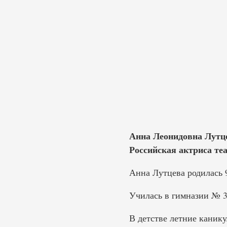
Анна Леонидовна Лутцев
Российская актриса теа
Анна Лутцева родилась 9
Училась в гимназии № 3
В детстве летние канику