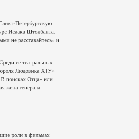
 Санкт-Петербургскую
курс Исаака Штокбанта.
ми не расставайтесь» и
Среди ее театральных
Короля Людовика Х1У»
 В поисках Отца» или
я жена генерала
ьшие роли в фильмах