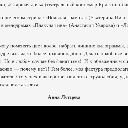
ль), «Старшая дочь» (театральный костюмёр Кристина Лап
сторическом сериале «Вольная грамота» (Екатерина Никит
 в мелодрамах «Плакучая ива» (Анастасия Уварова) и «Л
могу поменять цвет волос, набрать лишние килограммы, 
адре выглядеть более правдоподобно. Делать подобные ве
я. Но в любом случае без фанатизма!. И к обнаженным с
асиво — почему нет?! Тем более, моя фактура предполаг
жется, что успех в актерстве зависит от трудолюбия, удач
говорила актриса.
Анна Лутцева