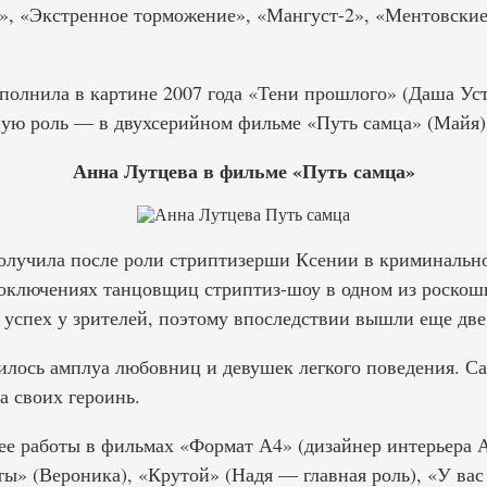
е», «Экстренное торможение», «Мангуст-2», «Ментовски
полнила в картине 2007 года «Тени прошлого» (Даша Ус
вную роль — в двухсерийном фильме «Путь самца» (Майя)
Анна Лутцева в фильме «Путь самца»
олучила после роли стриптизерши Ксении в криминаль
лоключениях танцовщиц стриптиз-шоу в одном из роскош
 успех у зрителей, поэтому впоследствии вышли еще две
лось амплуа любовниц и девушек легкого поведения. Сам
а своих героинь.
ее работы в фильмах «Формат А4» (дизайнер интерьера
ты» (Вероника), «Крутой» (Надя — главная роль), «У вас