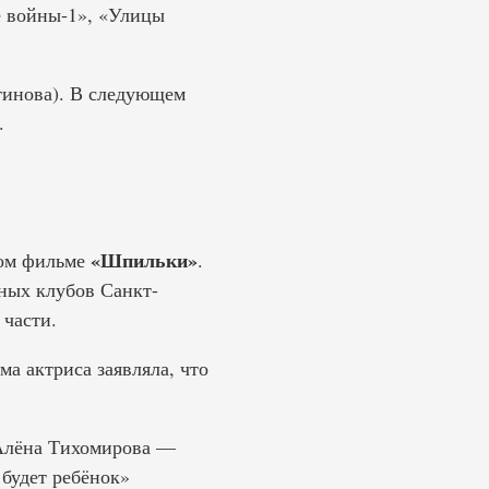
е войны-1», «Улицы
тинова). В следующем
.
«Шпильки»
ном фильме
.
ных клубов Санкт-
 части.
а актриса заявляла, что
 Алёна Тихомирова —
 будет ребёнок»