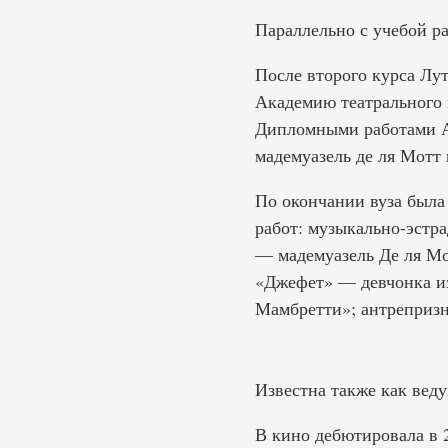
Параллельно с учебой ра
После второго курса Лу
Академию театрального и
Дипломными работами А
мадемуазель де ля Мотт
По окончании вуза была
работ: музыкально-эстр
— мадемуазель Де ля Мо
«Джефет» — девчонка из
Мамбретти»; антреприз
Известна также как вед
В кино дебютировала в 