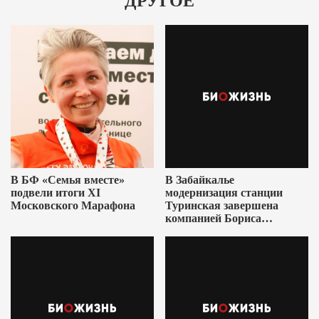
ДРУГОЕ
В БФ «Семья вместе»
В Забайкалье
подвели итоги XI
модернизация станции
Московского Марафона
Туринская завершена
компанией Бориса
Ушеровича