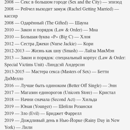
2008 — Секс в большом городе (Sex and the City) — эпизод
2008 — Рейчел выходит замуж (Rachel Getting Married) —
кассир
2008 — Одарённый (The Gifted) — Шауна
2010 — Закон и порядок (Law & Order) — Миа
2010 — Большая буква «Р» (Big C) — Хлоя
2012 — Сестра Джеки (Nurse Jackie) — Кори
2012-2013 — Жизнь как шоу (Smash) — Лайза МакМэн
2013 — Закон и порядок: специальный корпус (Law & Order:
Special Victims Unit) -Линдсэй Андерсон
2013-2015 — Мастера секса (Masters of Sex) — Бетти
ДиМелло
2016 — Лучше быть одиноким (Better Off Single) — Энн
2017 — Магазин единорогов (Unicorn Store) — Кристал
2018 — Начни сначала (Second Act) — Хильда
2019 — Юная (Younger) — Шейли Розански
2019 — Зло (Evil) — Бриджет Фаррелл
2019 — Дождливый день в Нью-Йорке (Rainy Day in New
York) — Лили