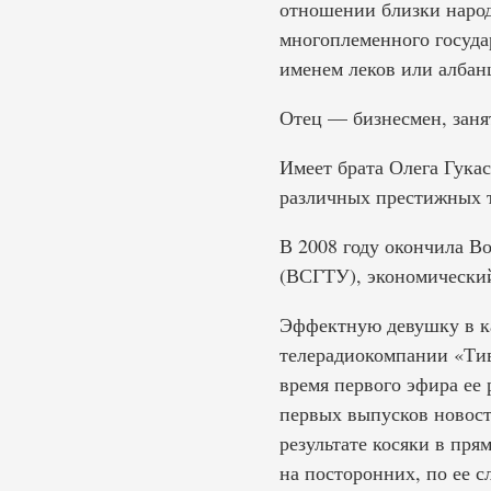
отношении близки народ
многоплеменного госуда
именем леков или албан
Отец — бизнесмен, занят
Имеет брата Олега Гука
различных престижных т
В 2008 году окончила В
(ВСГТУ), экономический
Эффектную девушку в ка
телерадиокомпании «Тив
время первого эфира ее 
первых выпусков новосте
результате косяки в пря
на посторонних, по ее сл