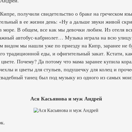
 Андрей.
Кипре, получили свидетельство о браке на греческом язы
ельный в ее жизни день: «Ну а дальше звуки живой скри
в море. В общем, все как мы девочки любим. Из отеля в
тажный автобус-кабриолет… Музыка играла на всю улиц
м видом мы нашли уже по приезду на Кипр, заранее не б
го традиционной еды, и офигительный закат. Кстати, ка
 цвете. Почему? Да потому что мама заранее купила кор
 чехлы и цветы для стульев, подушечку для колец и проч
свадебный танец был под музыку из одного из самых м
Ася Касьянова и муж Андрей
к.