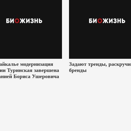
айкалье модернизация
Задают тренды, раскруч
ии Туринская завершена
бренды
анией Бориса Ушеровича