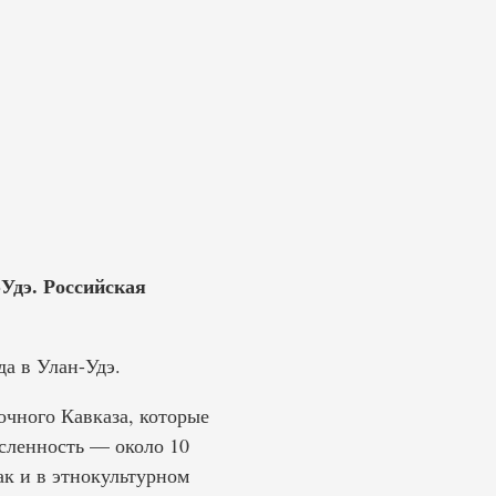
-Удэ. Российская
да в Улан-Удэ.
чного Кавказа, которые
сленность — около 10
ак и в этнокультурном