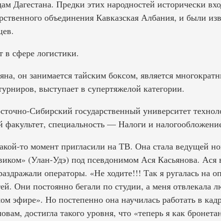
ам Дагестана. Предки этих народностей исторически вхо
рственного объединения Кавказская Албания, и были из
цев.
 в сфере логистики.
сяна, он занимается тайским боксом, является многократ
урниров, выступает в супертяжелой категории.
осточно-Сибирский государственный университет технол
 факультет, специальность — Налоги и налогообложение
кой-то момент пригласили на ТВ. Она стала ведущей но
иком» (Улан-Удэ) под псевдонимом Ася Касьянова. Ася 
раздражали операторы. «Не ходите!!! Так я ругалась на о
й. Они постоянно бегали по студии, а меня отвлекала л
мом эфире». Но постепенно она научилась работать в кад
овам, достигла такого уровня, что «теперь я как бронета