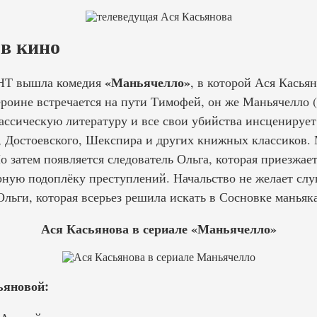
 в кино
«Маньячелло»
ТНТ вышла комедия
, в которой Ася Касья
героине встречается на пути Тимофей, он же Маньячелло
ассическую литературу и все свои убийства инсценирует
, Достоевского, Шекспира и других книжных классиков.
Но затем появляется следователь Ольга, которая приезжает
рную подоплёку преступлений. Начальство не желает слу
Ольги, которая всерьез решила искать в Сосновке маньяка
Ася Касьянова в сериале «Маньячелло»
ьяновой: