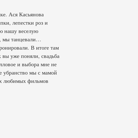
ке. Ася Касьянова
пки, лепестки роз и
сю нашу веселую
у, мы танцевали…
ронировали. В итоге там
к вы уже поняли, свадьба
алловое и выбора мне не
ее убранство мы с мамой
оих любимых фильмов