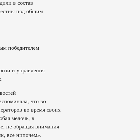
дили в состав
вестны под общим
ным победителем
огии и управления
.
востей
вспоминала, что во
ператоров во время своих
юбая мелочь, в
ре, не обращая внимания
нк, все нипочем».