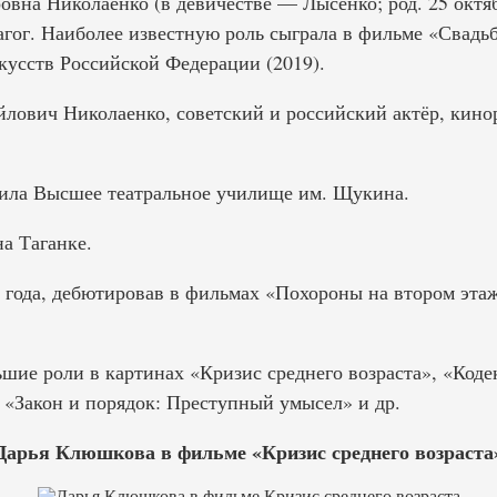
на Николаенко (в девичестве — Лысенко; род. 25 октябр
агог. Наиболее известную роль сыграла в фильме «Свадь
кусств Российской Федерации (2019).
ович Николаенко, советский и российский актёр, кинор
чила Высшее театральное училище им. Щукина.
на Таганке.
1 года, дебютировав в фильмах «Похороны на втором эта
ие роли в картинах «Кризис среднего возраста», «Кодек
 «Закон и порядок: Преступный умысел» и др.
Дарья Клюшкова в фильме «Кризис среднего возраста