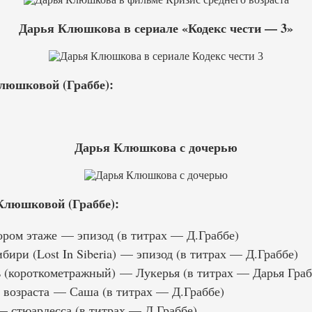
Дарья Клюшкова в сериале «Кодекс чести — 3»
люшковой (Граббе):
Дарья Клюшкова с дочерью
люшковой (Граббе):
ром этаже — эпизод (в титрах — Д.Граббе)
ири (Lost In Siberia) — эпизод (в титрах — Д.Граббе)
(короткометражный) — Лукерья (в титрах — Дарья Граб
 возраста — Саша (в титрах — Д.Граббе)
— стюардесса (в титрах — Д.Граббе)