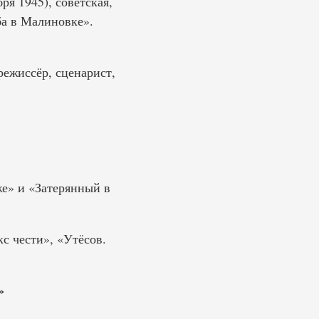
я 1945), советская,
ба в Малиновке».
ежиссёр, сценарист,
же» и «Затерянный в
с чести», «Утёсов.
»