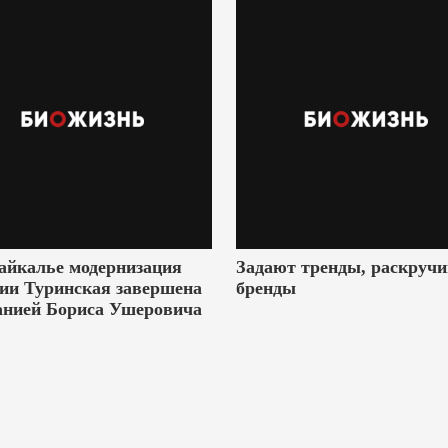
айкалье модернизация
Задают тренды, раскруч
ии Туринская завершена
бренды
анией Бориса Ушеровича