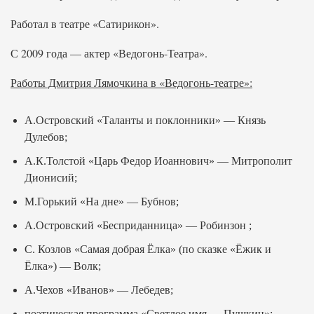
Работал в театре «Сатирикон».
С 2009 года — актер «Ведогонь-Театра».
Работы Дмитрия Лямочкина в «Ведогонь-театре»:
А.Островский «Таланты и поклонники» — Князь
Дулебов;
А.К.Толстой «Царь Федор Иоаннович» — Митрополит
Дионисий;
М.Горький «На дне» — Бубнов;
А.Островский «Бесприданница» — Робинзон ;
С. Козлов «Самая добрая Ёлка» (по сказке «Ёжик и
Ёлка») — Волк;
А.Чехов «Иванов» — Лебедев;
поэтическая программа «Светлое имя — Пушкин»;