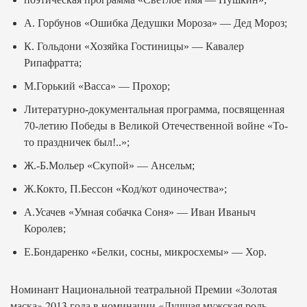
А. Горбунов «Ошибка Дедушки Мороза» — Дед Мороз;
К. Гольдони «Хозяйка Гостиницы» — Кавалер
Рипафратта;
М.Горький «Васса» — Прохор;
Литературно-документальная программа, посвященная
70-летию Победы в Великой Отечественной войне «То-
то праздничек был!..»;
Ж.-Б.Мольер «Скупой» — Ансельм;
Ж.Кокто, П.Бессон «Код/кот одиночества»;
А.Усачев «Умная собачка Соня» — Иван Иваныч
Королев;
Е.Бондаренко «Белки, сосны, микросхемы» — Хор.
Номинант Национальной театральной Премии «Золотая
маска» 2013 года в номинации «Лучшая мужская роль