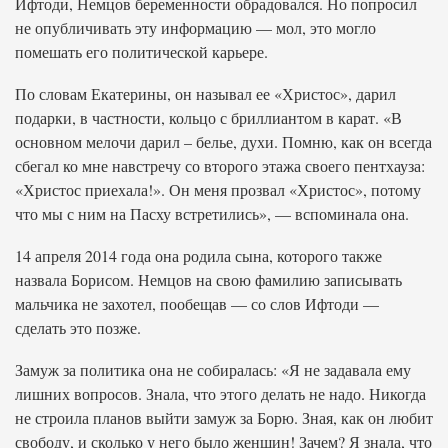
Ифтоди, Немцов беременности обрадовался. Но попросил
не опубличивать эту информацию — мол, это могло
помешать его политической карьере.
По словам Екатерины, он называл ее «Христос», дарил
подарки, в частности, кольцо с бриллиантом в карат. «В
основном мелочи дарил – белье, духи. Помню, как он всегда
сбегал ко мне навстречу со второго этажа своего пентхауза:
«Христос приехала!». Он меня прозвал «Христос», потому
что мы с ним на Пасху встретились», — вспоминала она.
14 апреля 2014 года она родила сына, которого также
назвала Борисом. Немцов на свою фамилию записывать
мальчика не захотел, пообещав — со слов Ифтоди —
сделать это позже.
Замуж за политика она не собиралась: «Я не задавала ему
лишних вопросов. Знала, что этого делать не надо. Никогда
не строила планов выйти замуж за Борю. Зная, как он любит
свободу, и сколько у него было женщин! Зачем? Я знала, что