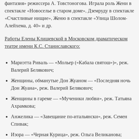
фантазия» режиссера А. Товстоногова. Играла роль Жени в
спектакле «Новоселье в старом доме», Дземруду в спектакле
«Счастливые нищие», Женю в спектакле «Улица Шолом-
Алейхема, д. 40» и др.
Работы Елены Клищевской в Московском драматическом
театре имени К.С. Станиславского:
Мариэтта Риваль — «Мольер («Кабала святош»)», реж.
Валерий Белякович;
Женщины, обманутые Дон Жуаном — «Последняя ночь
Дон Жуана», реж. Валерий Белякович;
Женщины в гареме — «Мученики любви», реж. Татьяна
Ахрамкова;
Анжелика — «Завещание по-итальянски», реж. Семен
Спивак;
Изора — «Черная Курица», реж. Ольга Великанова;