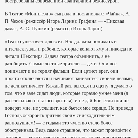
востребованы современной авангардной режиссурой.
В Театре «Монплезир» сыграла в постановках: «Чайка», А.
П. Чехов (режиссёр Игорь Ларин); Графиня — «Пиковая
дама», А. С. Пушкин (режиссёр Игорь Ларин).
«Театр существует для всех. Нас должны понимать и
интеллектуалы и рабочие, которые копают яму и никогда не
читали Шекспира. Задача театра объединить, а не
разобщить. Самые честные зрители — дети. Они все
понимают и не терпят фальши. Если артист врет, они
просто отключаются и начинают заниматься своими делами,
не деликатничают. Каждый раз, выходя на сцену, я думаю о
том, что в зале сидят люди, которые гораздо умнее меня (я
рассчитываю на такого зрителя), и не дай Бог, если они не
поверят мне, не услышат, как бьется мое сердце. Не приведи
Господь оскорбить зрителя своим снисходительным
равнодушием! — с годами это чувство стало более
обостренным. Ведь самое страшное, что может произойти с
актером — когда вместо высокого духа служения искусству