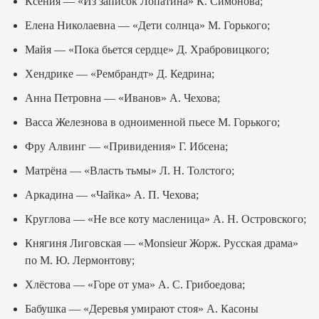
Ксения — «Из записок Лопатина» К. Симонова;
Елена Николаевна — «Дети солнца» М. Горького;
Майя — «Пока бьется сердце» Д. Храбровицкого;
Хендрике — «Рембрандт» Д. Кедрина;
Анна Петровна — «Иванов» А. Чехова;
Васса Железнова в одноименной пьесе М. Горького;
Фру Алвинг — «Привидения» Г. Ибсена;
Матрёна — «Власть тьмы» Л. Н. Толстого;
Аркадина — «Чайка» А. П. Чехова;
Круглова — «Не все коту масленица» А. Н. Островского;
Княгиня Лиговская — «Monsieur Жорж. Русская драма»
по М. Ю. Лермонтову;
Хлёстова — «Горе от ума» А. С. Грибоедова;
Бабушка — «Деревья умирают стоя» А. Касоны