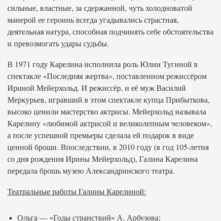
сильные, властные, за сдержанной, чуть холодноватой
манерой ее героинь всегда угадывались страстная,
деятельная натура, способная подчинять себе обстоятельства
и превозмогать удары судьбы.
В 1971 году Карелина исполнила роль Юлии Тугиной в
спектакле «Последняя жертва», поставленном режиссёром
Ириной Мейерхольд. И режиссёр, и её муж Василий
Меркурьев, игравший в этом спектакле купца Прибыткова,
высоко ценили мастерство актрисы. Мейерхольд называла
Карелину «любимой актрисой и великолепным человеком»,
а после успешной премьеры сделала ей подарок в виде
ценной броши. Впоследствии, в 2010 году (в год 105-летия
со дня рождения Ирины Мейерхольд), Галина Карелина
передала брошь музею Александринского театра.
Театральные работы Галины Карелиной:
Ольга — «Годы странствий» А. Арбузова;