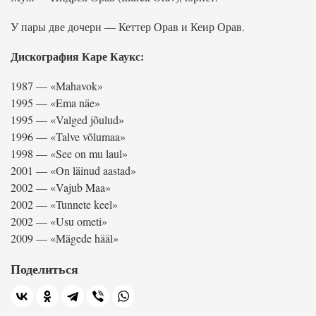
У пары две дочери — Кеттер Орав и Кеир Орав.
Дискография Каре Каукс:
1987 — «Mahavok»
1995 — «Ema näe»
1995 — «Valged jõulud»
1996 — «Talve võlumaa»
1998 — «See on mu laul»
2001 — «On läinud aastad»
2002 — «Vajub Maa»
2002 — «Tunnete keel»
2002 — «Usu ometi»
2009 — «Mägede hääl»
Поделиться