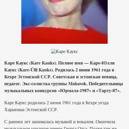
Каре Каукс (Kare Kauks). Полное имя — Каре-Юлли
Каукс (Kare-Ülli Kauks). Родилась 2 июня 1961 года в
Кехре Эстонской ССР. Советская и эстонская певица,
педагог. Экс-солистка группы Mahavok. Победительница
музыкальных конкурсов «Юрмала-1987» и «Тарту-87».
Каре Каукс родилась 2 июня 1961 года в Кехре уезда
Харьюмаа Эстонской ССР.
С ранних лет занималась музыкой и вокалом. Окончила
музыкальное училище имени Георга Отса. Позже там же