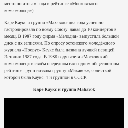
место по итогам года в рейтинге «Московского
комсомольца»).
Каре Каукс и группа «Махавок» два года успешно
гастролировала по всему Союзу, давая до 10 концертов в
месяц. В 1987 году фирма «Мелодия» выпустила большой
диск с их записями. По опросу эстонского молодёжного
журнала «Ноорус» Каукс была названа лучшей певицей
Эстонии 1987 года. В 1988 году газета «Московский
комсомолец» в своём очередном ежегодном общесоюзном
рейтинге групп назвала группу «Махавок», солисткой
которой была Каукс, 4-й группой в СССР.
Каре Каукс и группа Mahavok