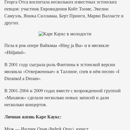
Георга Отса воспитала нескольких известных эстонских
певцов: участник Евровидения Койт Тооме, Эвелин
Самуэль, Яника Силламаа, Берт Принги, Марви Валласте и
других.
Пела в рок-опере Вайкмаа «Hing ja Iha» и в мюзикле
«Hüljatud».
В 2001 году сыграла роль Фантины в эстонской версии
мюзикла «Отверженные» в Таллине, спев в нём песню «I
Dreamed a Dream».
В 2001-2004 и 2009 годах вместе с возрожденной группой
«Махавок» сделали несколько новых записей и дали
несколько концертов.
Личная жизнь Каре Каукс:
Муж — Индрек Орав (Indrek Orav), юрист.