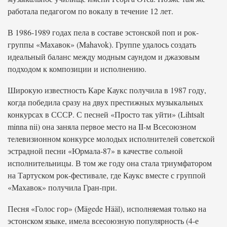
работала педагогом по вокалу в течение 12 лет.
В 1986-1989 годах пела в составе эстонской поп и рок-
группы «Махавок» (Mahavok). Группе удалось создать
идеальный баланс между модным саундом и джазовым
подходом к композиции и исполнению.
Широкую известность Каре Каукс получила в 1987 году,
когда победила сразу на двух престижных музыкальных
конкурсах в СССР. С песней «Просто так уйти» (Lihtsalt
minna nii) она заняла первое место на II-м Всесоюзном
телевизионном конкурсе молодых исполнителей советской
эстрадной песни «Юрмала-87» в качестве сольной
исполнительницы. В том же году она стала триумфатором
на Тартуском рок-фестивале, где Каукс вместе с группой
«Махавок» получила Гран-при.
Песня «Голос гор» (Mägede Hääl), исполняемая только на
эстонском языке, имела всесоюзную популярность (4-е