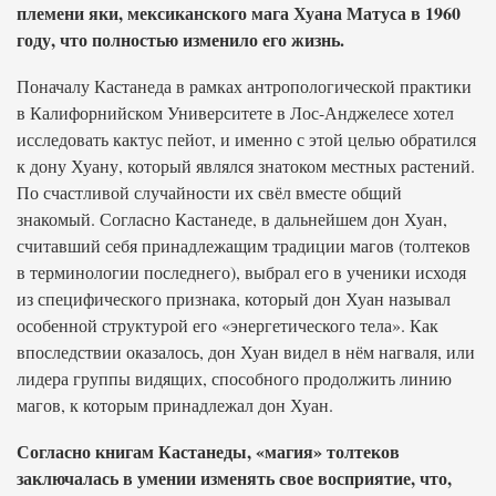
племени яки, мексиканского мага Хуана Матуса в 1960
году, что полностью изменило его жизнь.
Поначалу Кастанеда в рамках антропологической практики
в Калифорнийском Университете в Лос-Анджелесе хотел
исследовать кактус пейот, и именно с этой целью обратился
к дону Хуану, который являлся знатоком местных растений.
По счастливой случайности их свёл вместе общий
знакомый. Согласно Кастанеде, в дальнейшем дон Хуан,
считавший себя принадлежащим традиции магов (толтеков
в терминологии последнего), выбрал его в ученики исходя
из специфического признака, который дон Хуан называл
особенной структурой его «энергетического тела». Как
впоследствии оказалось, дон Хуан видел в нём нагваля, или
лидера группы видящих, способного продолжить линию
магов, к которым принадлежал дон Хуан.
Согласно книгам Кастанеды, «магия» толтеков
заключалась в умении изменять свое восприятие, что,