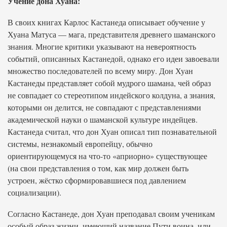
Учение дона Хуана:
В своих книгах Карлос Кастанеда описывает обучение у
Хуана Матуса — мага, представителя древнего шаманского
знания. Многие критики указывают на невероятность
событий, описанных Кастанедой, однако его идеи завоевали
множество последователей по всему миру. Дон Хуан
Кастанеды представляет собой мудрого шамана, чей образ
не совпадает со стереотипом индейского колдуна, а знания,
которыми он делится, не совпадают с представлениями
академической науки о шаманской культуре индейцев.
Кастанеда считал, что дон Хуан описал тип познавательной
системы, незнакомый европейцу, обычно
ориентирующемуся на что-то «априорно» существующее
(на свои представления о том, как мир должен быть
устроен, жёстко сформировавшиеся под давлением
социализации).
Согласно Кастанеде, дон Хуан преподавал своим ученикам
особый образ жизни, имеющий название Пути воина, или