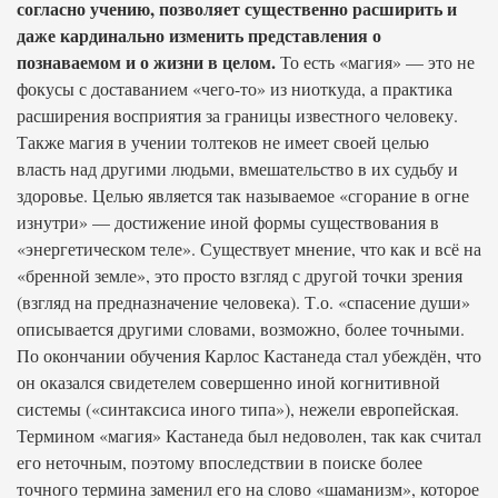
согласно учению, позволяет существенно расширить и
даже кардинально изменить представления о
познаваемом и о жизни в целом.
То есть «магия» — это не
фокусы с доставанием «чего-то» из ниоткуда, а практика
расширения восприятия за границы известного человеку.
Также магия в учении толтеков не имеет своей целью
власть над другими людьми, вмешательство в их судьбу и
здоровье. Целью является так называемое «сгорание в огне
изнутри» — достижение иной формы существования в
«энергетическом теле». Существует мнение, что как и всё на
«бренной земле», это просто взгляд с другой точки зрения
(взгляд на предназначение человека). Т.о. «спасение души»
описывается другими словами, возможно, более точными.
По окончании обучения Карлос Кастанеда стал убеждён, что
он оказался свидетелем совершенно иной когнитивной
системы («синтаксиса иного типа»), нежели европейская.
Термином «магия» Кастанеда был недоволен, так как считал
его неточным, поэтому впоследствии в поиске более
точного термина заменил его на слово «шаманизм», которое