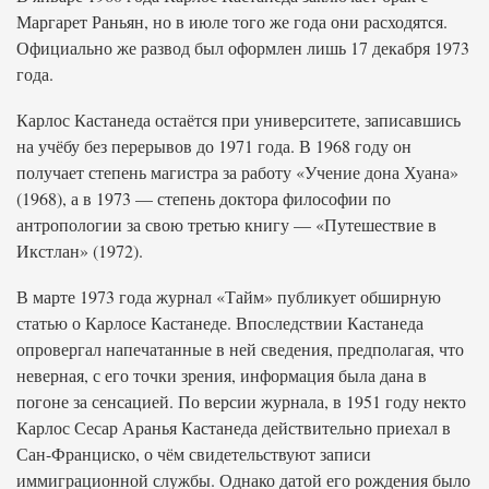
Маргарет Раньян, но в июле того же года они расходятся.
Официально же развод был оформлен лишь 17 декабря 1973
года.
Карлос Кастанеда остаётся при университете, записавшись
на учёбу без перерывов до 1971 года. В 1968 году он
получает степень магистра за работу «Учение дона Хуана»
(1968), а в 1973 — степень доктора философии по
антропологии за свою третью книгу — «Путешествие в
Икстлан» (1972).
В марте 1973 года журнал «Тайм» публикует обширную
статью о Карлосе Кастанеде. Впоследствии Кастанеда
опровергал напечатанные в ней сведения, предполагая, что
неверная, с его точки зрения, информация была дана в
погоне за сенсацией. По версии журнала, в 1951 году некто
Карлос Сесар Аранья Кастанеда действительно приехал в
Сан-Франциско, о чём свидетельствуют записи
иммиграционной службы. Однако датой его рождения было