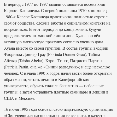
В период с 1977 по 1997 вышли оставшиеся восемь книг
Карлоса Кастанеды. С первой половины 1970-х по конец
1980-х Карлос Кастанеда практически полностью отре́зал
себя от общества, сложив заботы о социальном контакте на
посредников. В этот период и до конца жизни, будучи
продолжателем шаманской линии дона Хуана, он вёл
активную магическую практику согласно учению дона
Хуана вместе со своей группой. В состав группы входили
Флоринда Доннер-Грау (Florinda Donner-Grau), Тайша
Абеляр (Taisha Abelar), Кэрол Тиггс, Патрисия Партин
(Patricia Partin, она же «Синий разведчик») и ещё несколько
человек. С начала 1990-х годов начал вести более открытый
образ жизни, читать лекции в Калифорнийском
университете, обучать сначала бесплатно — небольшие
группы, а затем устраивать платные семинары и лекции в
США и Мексике.
16 июня 1995 года основал свою издательскую организацию
«Cleargreen» для распространения тенсегрити, в качестве