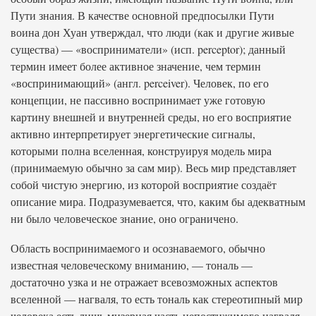
Пути знания. В качестве основной предпосылки Пути
воина дон Хуан утверждал, что люди (как и другие живые
существа) — «восприниматели» (исп. perceptor); данный
термин имеет более активное значение, чем термин
«воспринимающий» (англ. perceiver). Человек, по его
концепции, не пассивно воспринимает уже готовую
картину внешней и внутренней среды, но его восприятие
активно интерпретирует энергетические сигналы,
которыми полна вселенная, конструируя модель мира
(принимаемую обычно за сам мир). Весь мир представляет
собой чистую энергию, из которой восприятие создаёт
описание мира. Подразумевается, что, каким бы адекватным
ни было человеческое знание, оно ограничено.
Область воспринимаемого и осознаваемого, обычно
известная человеческому вниманию, — тональ —
достаточно узка и не отражает всевозможных аспектов
вселенной — нагваля, то есть тональ как стереотипный мир
человека есть лишь мизерная часть непостижимого нагваля.