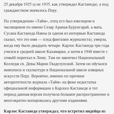
25 декабря 1925 (а не 1935, как утверждал Кастанеда), а под
гражданством значилось Перу.
По утверждению «Тайм», отец его был ювелиром и
часовщиком по имени Сезар Аранья Бурунгарай, а мать,
Сусана Кастанеда Навоа (в одном из интервью Кастанеда
сказал, что это имя — плод фантазии журналиста), умерла,
когда ему было двадцать четыре. Карлос Кастанеда три года
учился в средней школе Кахамарки, а затем в 1948 вместе с
семьёй переехал в Лиму. Там он закончил Национальный
Колледж св. Девы Марии Гваделупской. Затем он обучался
живописи и скульптуре в Национальной школе изящных
искусств Перу. Вероятно, именно по причине
авторитетности журнала «Тайм» на фоне недостатка
официальной информации о Карлосе Кастанеде в тот
период данная версия получила большое распространение и
многократно копировалась другими изданиями.
Карлос Кастанеда утверждал, что встретил индейца из