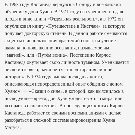
В 1968 году Кастанеда вернулся в Сонору и возобновил
обучение у дона Хуана. В 1971 году его ученичество дало
плоды в виде книги «Отдельная реальность», а в 1972 он
опубликовал книгу «Путешествие в Икстлан», за которую
получает докторскую степень. В данной работе смещаются
акценты с использования «растений силы» на учение
шамана по повышению осознания, называемое им
«магией», или «Путём воина». Постепенно Карлос
Кастанеда окутывает свою личность туманом. Уменьшается
число интервью, начинается этап «стирания личной
истории». В 1974 году вышла последняя книга,
описывающая непосредственный опыт общения с доном
Хуаном, — «Сказки о силе», в которой, как выяснилось в
последующее время, дон Хуан уходит из этого мира, или
«сгорает в огне изнутри». В последующих книгах Карлос
Кастанеда работает со своими воспоминаниями с целью
разобраться в сложной системе мировоззрения Хуана
Матуса.