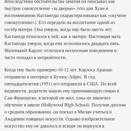
Впоследствии обстоятельства зачатия он описывал как
быстрое совокупление «за дверью» (что дон Хуан в
воспоминаниях Кастанеды охарактеризовывал как «скучное
совокупление»). Его передали на воспитание одной из
сестёр матери. Она умерла, когда ему было шесть лет;
Кастанеда относился к ней, как к матери. Настоящая мать
Кастанеды умерла, когда ему исполнилось двадцать пять.
Маленький Карлос отличался несносным поведением и
часто попадал в неприятности.
Когда ему было примерно 10-12 лет, Карлоса Аранью
отправили в интернат в Буэнос-Айрес. В год
пятнадцатилетия (1951) его отправили в США. По всей
видимости, родители нашли ему принимающую семью в
Сан-Франциско, в которой он жил, пока не закончил
обучение в школе (Hollywood High School). Получив диплом
о среднем образовании, он поехал в Милан учиться в
Академии изящных искусств. Однако изобразительное
искусство ему не давалось и вскоре он вернулся в