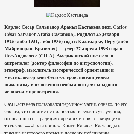
Карлос Сесар Сальвадор Аранья Кастанеда (исп. Carlos
César Salvador Araña Castaneda). Родился 25 декабря
1925 (либо 1931, либо 1935) года в Кахамарке, Перу (либо
Майрипоран, Бразилия) — умер 27 апреля 1998 года в
Лос-Анджелесе (США). Американский писатель и
антрополог (доктор философии по антропологии),
этнограф, мыслитель эзотерической ориентации и
мистик, автор книг-бестселлеров, посвящённых
шаманизму и изложению необычного для западного
человека мировоззрения.
Сам Кастанеда пользовался термином магия, однако, по его
словам, это понятие не полностью передаёт суть учения,
основанного на традициях древних и новых «видящих» —
толтеков, — «Пути воина». Книги Карлоса Кастанеды в
течение некоторого времени после их публикации