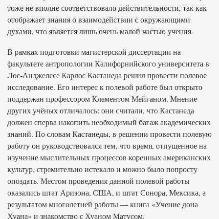
тоже не вполне соответствовало действительности, так как
отображает знания о взаимодействии с окружающими
духами, что является лишь очень малой частью учения.
В рамках подготовки магистерской диссертации на
факультете антропологии Калифорнийского университета в
Лос-Анджелесе Карлос Кастанеда решил провести полевое
исследование. Его интерес к полевой работе был открыто
поддержан профессором Клементом Мейганом. Мнение
других учёных отличалось: они считали, что Кастанеда
должен сперва накопить необходимый багаж академических
знаний. По словам Кастанеды, в решении провести полевую
работу он руководствовался тем, что время, отпущенное на
изучение мыслительных процессов коренных американских
культур, стремительно истекало и можно было попросту
опоздать. Местом проведения данной полевой работы
оказались штат Аризона, США, и штат Сонора, Мексика, а
результатом многолетней работы — книга «Учение дона
Хуана» и знакомство с Хуаном Матусом.