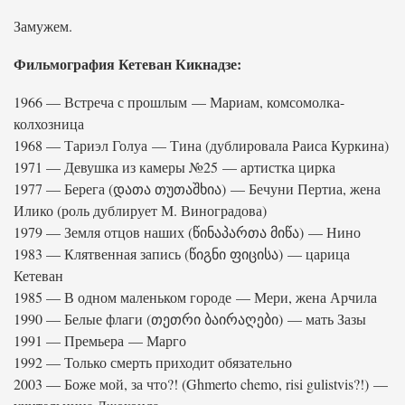
Замужем.
Фильмография Кетеван Кикнадзе:
1966 — Встреча с прошлым — Мариам, комсомолка-
колхозница
1968 — Тариэл Голуа — Тина (дублировала Раиса Куркина)
1971 — Девушка из камеры №25 — артистка цирка
1977 — Берега (დათა თუთაშხია) — Бечуни Пертиа, жена
Илико (роль дублирует М. Виноградова)
1979 — Земля отцов наших (წინაპართა მიწა) — Нино
1983 — Клятвенная запись (წიგნი ფიცისა) — царица
Кетеван
1985 — В одном маленьком городе — Мери, жена Арчила
1990 — Белые флаги (თეთრი ბაირაღები) — мать Зазы
1991 — Премьера — Марго
1992 — Только смерть приходит обязательно
2003 — Боже мой, за что?! (Ghmerto chemo, risi gulistvis?!) —