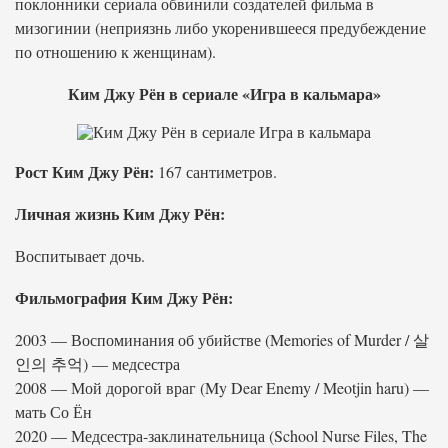
поклонники сериала обвинили создателей фильма в
мизогинии (неприязнь либо укоренившееся предубеждение
по отношению к женщинам).
Ким Джу Рён в сериале «Игра в кальмара»
Рост Ким Джу Рён:
167 сантиметров.
Личная жизнь Ким Джу Рён:
Воспитывает дочь.
Фильмография Ким Джу Рён:
2003 — Воспоминания об убийстве (Memories of Murder / 살
인의 추억) — медсестра
2008 — Мой дорогой враг (My Dear Enemy / Meotjin haru) —
мать Со Ён
2020 — Медсестра-заклинательница (School Nurse Files, The