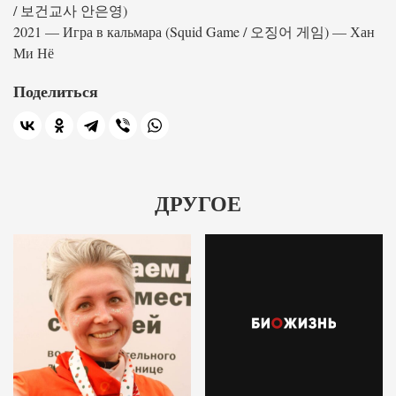
/ 보건교사 안은영)
2021 — Игра в кальмара (Squid Game / 오징어 게임) — Хан
Ми Нё
Поделиться
ДРУГОЕ