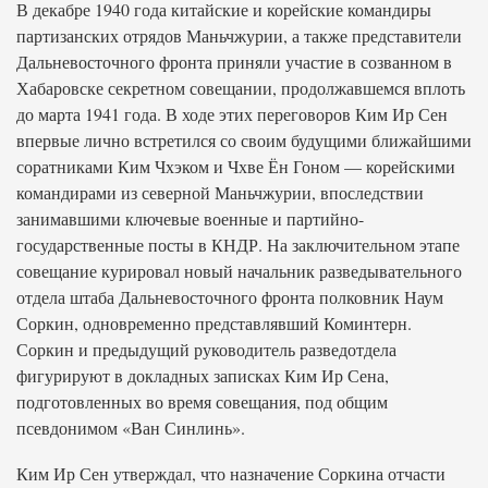
В декабре 1940 года китайские и корейские командиры
партизанских отрядов Маньчжурии, а также представители
Дальневосточного фронта приняли участие в созванном в
Хабаровске секретном совещании, продолжавшемся вплоть
до марта 1941 года. В ходе этих переговоров Ким Ир Сен
впервые лично встретился со своим будущими ближайшими
соратниками Ким Чхэком и Чхве Ён Гоном — корейскими
командирами из северной Маньчжурии, впоследствии
занимавшими ключевые военные и партийно-
государственные посты в КНДР. На заключительном этапе
совещание курировал новый начальник разведывательного
отдела штаба Дальневосточного фронта полковник Наум
Соркин, одновременно представлявший Коминтерн.
Соркин и предыдущий руководитель разведотдела
фигурируют в докладных записках Ким Ир Сена,
подготовленных во время совещания, под общим
псевдонимом «Ван Синлинь».
Ким Ир Сен утверждал, что назначение Соркина отчасти