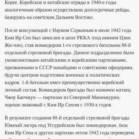
Корее. Корейские и китайские отряды в 1940-е годы
аналогичным образом осуществляли долгосрочные рейды,
базируясь на советском Дальнем Востоке.
После консультаций с Наумом Соркиным в июле 1942 года
Ким Ир Сен был зачислен в штат РККА (под именем Цзин
Жи-чэн), став командиром 1-го стрелкового батальона 88-й
отдельной стрелковой бригады. Данное подразделение было
укомплектовано китайскими и корейскими партизанами,
призванными в СССР нанайцами и советскими офицерами,
будучи центром подготовки военных и политических
кадров. 1-й батальон имел преимущественно корейский
личный состав. Командиром бригады был назначен китаец
Чжоу Баочжун — партизан из Северной Маньчжурии,
хорошо знакомый с Ким Ир Сеном с 1930-х годов.
В результате создания 88-й отдельной стрелковой бригады
Южный лагерь под Уссурийском был ликвидирован, база
Ким Ир Сена и других партизан летом 1942 года переведена