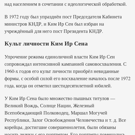
над населением в сочетании с идеологической обработкой.
В 1972 году был упразднён пост Председателя Кабинета
министров КНДР, и Ким Ир Сен был избран на
учреждённый для него пост Президента КНДР.
Культ личности Ким Ир Сена
Упрочение режима единоличной власти Ким Ир Сен
сопровождал интенсивной кампанией самовосхваления. С
1960-х годов его культ личности приобрёл невиданные
формы, с особой силой его восхваление началось после 1972
года, когда он отметил шестидесятилетний юбилей.
У Ким Ир Сена было множество пышных титулов —
Великий Вождь, Солнце Нации, Железный
Всепобеждающий Полководец, Маршал Могучей
Республики, Залог Освобождения Человечества и т. д. Все
корейцы, достигшие совершеннолетия, были обязаны
носить значки с его портретом. Его портреты помещались