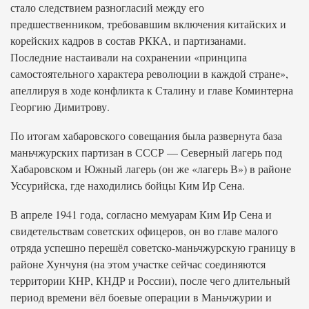
стало следствием разногласий между его
предшественником, требовавшим включения китайских и
корейских кадров в состав РККА, и партизанами.
Последние настаивали на сохранении «принципа
самостоятельного характера революции в каждой стране»,
апеллируя в ходе конфликта к Сталину и главе Коминтерна
Георгию Димитрову.
По итогам хабаровского совещания была развернута база
маньчжурских партизан в СССР — Северный лагерь под
Хабаровском и Южный лагерь (он же «лагерь В») в районе
Уссурийска, где находились бойцы Ким Ир Сена.
В апреле 1941 года, согласно мемуарам Ким Ир Сена и
свидетельствам советских офицеров, он во главе малого
отряда успешно перешёл советско-маньчжурскую границу в
районе Хунчуня (на этом участке сейчас соединяются
территории КНР, КНДР и России), после чего длительный
период времени вёл боевые операции в Маньчжурии и