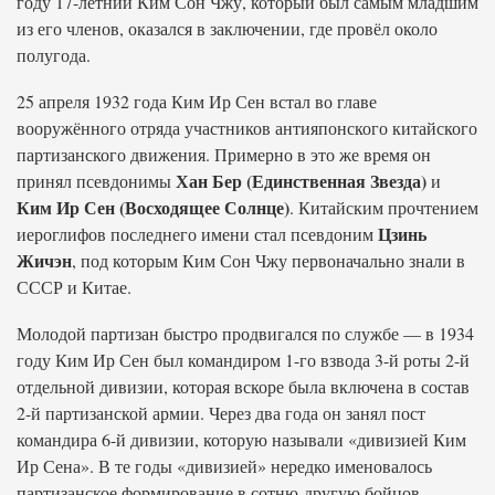
году 17-летний Ким Сон Чжу, который был самым младшим
из его членов, оказался в заключении, где провёл около
полугода.
25 апреля 1932 года Ким Ир Сен встал во главе
вооружённого отряда участников антияпонского китайского
партизанского движения. Примерно в это же время он
Хан Бер (Единственная Звезда)
принял псевдонимы
и
Ким Ир Сен (Восходящее Солнце)
. Китайским прочтением
Цзинь
иероглифов последнего имени стал псевдоним
Жичэн
, под которым Ким Сон Чжу первоначально знали в
СССР и Китае.
Молодой партизан быстро продвигался по службе — в 1934
году Ким Ир Сен был командиром 1-го взвода 3-й роты 2-й
отдельной дивизии, которая вскоре была включена в состав
2-й партизанской армии. Через два года он занял пост
командира 6-й дивизии, которую называли «дивизией Ким
Ир Сена». В те годы «дивизией» нередко именовалось
партизанское формирование в сотню-другую бойцов.