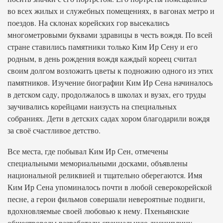
во всех жилых и служебных помещениях, в вагонах метро и
поездов. На склонах корейских гор высекались
многометровыми буквами здравицы в честь вождя. По всей
стране ставились памятники только Ким Ир Сену и его
родным, в день рождения вождя каждый кореец считал
своим долгом возложить цветы к подножию одного из этих
памятников. Изучение биографии Ким Ир Сена начиналось
в детском саду, продолжалось в школах и вузах, его труды
заучивались корейцами наизусть на специальных
собраниях. Дети в детских садах хором благодарили вождя
за своё счастливое детство.
Все места, где побывал Ким Ир Сен, отмечены
специальными мемориальными досками, объявлены
национальной реликвией и тщательно оберегаются. Имя
Ким Ир Сена упоминалось почти в любой северокорейской
песне, а герои фильмов совершали невероятные подвиги,
вдохновляемые своей любовью к нему. Пхеньянские
обществоведы разработали специальную дисциплину