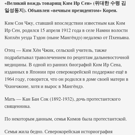
«Великий вождь товарищ Ким Ир Сен» (위대한 수령 김
일성동지). Объявлен «вечным президентом» Кореи.
Ким Сон Чжу, ставший впоследствии известным как Ким
Ир Сен, родился 15 апреля 1912 года в селе Намни волости
Копхён уезда Тэдон (ныне Мангёндэ) недалеко от Пхеньяна.
Отец — Ким Хён Чжик, сельский учитель, также
подрабатывал траволечением по рецептам дальневосточной
медицины. В одной из ранних биографий Ким Ир Сена,
изданных в Японии при северокорейской поддержке ещё в
1964 году, говорится, что он родился в доме своей матери в
Чхинчжоне, хотя и вырос в Мангёндэ.
Мать — Кан Бан Сок (1892-1932), дочь протестантского
священника.
По некоторым данным, семья Кимов была протестантской.
Семья жила бедно. Северокорейская историография