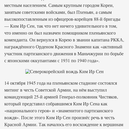
местным населением. Самым крупным городом Кореи,
занятым советскими войсками, был Пхеньян, а самым
высокопоставленным из офицеров-корейцев 88-й бригады
— Ким Ир Сен, так что нет ничего удивительного в том,
что именно он был назначен помощником пхеньянского
коменданта. Он вернулся в Корею в звании капитана РККА,
награждённого Орденом Красного Знамени как «активный
участник партизанского движения в Маньчжурии по борьбе
с японскими оккупантами с 1931 по 1940 года».
14 октября 1945 года на пхеньянском стадионе состоялся
митинг в честь Советской Армии, на нём выступил
командующий 25-й армией Генерал-полковник Чистяков,
который представил собравшимся Ким Ир Сена как
«национального героя» и «знаменитого партизанского
вождя». После этого Ким Ир Сен произнёс речь в честь
Красной Армии. Так началось его восхождение к вершинам