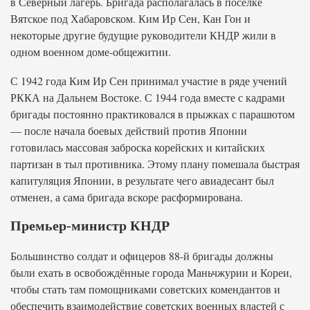
в Северный лагерь. Бригада располагалась в посёлке
Вятское под Хабаровском. Ким Ир Сен, Кан Гон и
некоторые другие будущие руководители КНДР жили в
одном военном доме-общежитии.
С 1942 года Ким Ир Сен принимал участие в ряде учений
РККА на Дальнем Востоке. С 1944 года вместе с кадрами
бригады постоянно практиковался в прыжках с парашютом
— после начала боевых действий против Японии
готовилась массовая заброска корейских и китайских
партизан в тыл противника. Этому плану помешала быстрая
капитуляция Японии, в результате чего авиадесант был
отменен, а сама бригада вскоре расформирована.
Премьер-министр КНДР
Большинство солдат и офицеров 88-й бригады должны
были ехать в освобождённые города Маньчжурии и Кореи,
чтобы стать там помощниками советских комендантов и
обеспечить взаимодействие советских военных властей с