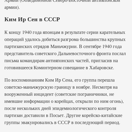
армии).
Ким Ир Сен в СССР
К концу 1940 года японцам в результате серии карательных
операций удалось добиться разгрома большинства крупных
партизанских отрядов Маньчжурии. В сентябре 1940 года
представитель советского Дальневосточного фронта послал
письма командирам антияпонских частей, пригласив на
готовившееся Коминтерном совещание в Хабаровске.
По воспоминаниям Ким Ир Сена, его группа перешла
советско-маньчжурскую границу в ноябре. Несмотря на
вооруженный инцидент (советские пограничники, не
имевшие информации о корейцах, открыли по ним огонь),
после нескольких дней эпидемиологического контроля
партизан доставили в Посьет. Другие корейско-китайские
группы эвакуировались в СССР в последующий период.