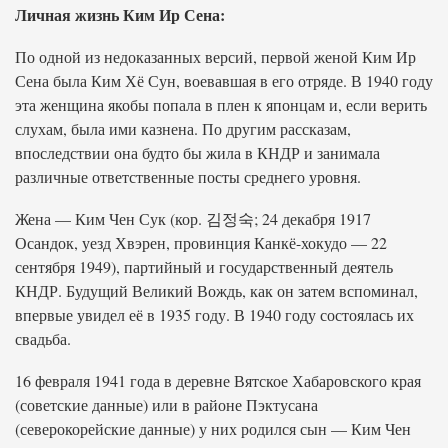
Личная жизнь Ким Ир Сена:
По одной из недоказанных версий, первой женой Ким Ир
Сена была Ким Хё Сун, воевавшая в его отряде. В 1940 году
эта женщина якобы попала в плен к японцам и, если верить
слухам, была ими казнена. По другим рассказам,
впоследствии она будто бы жила в КНДР и занимала
различные ответственные посты среднего уровня.
Жена — Ким Чен Сук (кор. 김정숙; 24 декабря 1917
Осандок, уезд Хвэрен, провинция Канкё-хокудо — 22
сентября 1949), партийный и государственный деятель
КНДР. Будущий Великий Вождь, как он затем вспоминал,
впервые увидел её в 1935 году. В 1940 году состоялась их
свадьба.
16 февраля 1941 года в деревне Вятское Хабаровского края
(советские данные) или в районе Пэктусана
(северокорейские данные) у них родился сын — Ким Чен