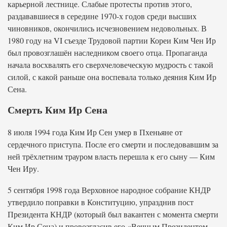
карьерной лестнице. Слабые протесты против этого,
раздававшиеся в середине 1970-х годов среди высших
чиновников, окончились исчезновением недовольных. В
1980 году на VI съезде Трудовой партии Кореи Ким Чен Ир
был провозглашён наследником своего отца. Пропаганда
начала восхвалять его сверхчеловеческую мудрость с такой
силой, с какой раньше она воспевала только деяния Ким Ир
Сена.
Смерть Ким Ир Сена
8 июля 1994 года Ким Ир Сен умер в Пхеньяне от
сердечного приступа. После его смерти и последовавшим за
ней трёхлетним трауром власть перешла к его сыну — Ким
Чен Иру.
5 сентября 1998 года Верховное народное собрание КНДР
утвердило поправки в Конституцию, упразднив пост
Президента КНДР (который был вакантен с момента смерти
Ким Ир Сена) и провозгласив его «Вечным Президентом