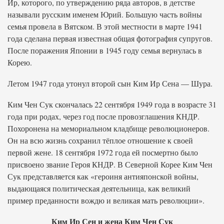
Ир, которого, по утверждению ряда авторов, в детстве
называли русским именем Юрий. Большую часть войны
семья провела в Вятском. В этой местности в марте 1941
года сделана первая известная общая фотография супругов.
После поражения Японии в 1945 году семья вернулась в
Корею.
Летом 1947 года утонул второй сын Ким Ир Сена — Шура.
Ким Чен Сук скончалась 22 сентября 1949 года в возрасте 31
года при родах, через год после провозглашения КНДР.
Похоронена на мемориальном кладбище революционеров.
Он на всю жизнь сохранил тёплое отношение к своей
первой жене. 18 сентября 1972 года ей посмертно было
присвоено звание Героя КНДР. В Северной Корее Ким Чен
Сук представляется как «героиня антияпонской войны,
выдающаяся политическая деятельница, как великий
пример преданности вождю и великая мать революции».
Ким Ир Сен и жена Ким Чен Сук