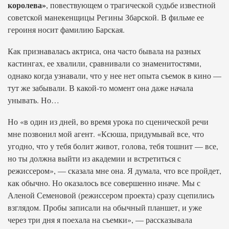
королева»
, повествующем о трагической судьбе известной
советской манекенщицы Регины Збарской. В фильме ее
героиня носит фамилию Барская.
Как признавалась актриса, она часто бывала на разных
кастингах, ее хвалили, сравнивали со знаменитостями,
однако когда узнавали, что у нее нет опыта съемок в кино —
тут же забывали. В какой-то момент она даже начала
унывать. Но…
Но «в один из дней, во время урока по сценической речи
мне позвонил мой агент. «Ксюша, придумывай все, что
угодно, что у тебя болит живот, голова, тебя тошнит — все,
но ты должна выйти из академии и встретиться с
режиссером», — сказала мне она. Я думала, что все пройдет,
как обычно. Но оказалось все совершенно иначе. Мы с
Аленой Семеновой (режиссером проекта) сразу сцепились
взглядом. Пробы записали на обычный планшет, и уже
через три дня я поехала на съемки», — рассказывала