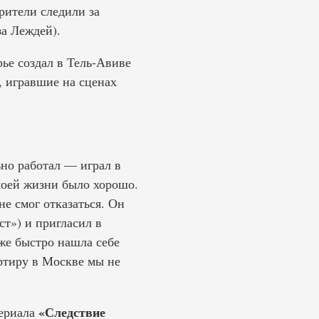
Зрители следили за
а Леждей).
рье создал в Тель-Авиве
, игравшие на сценах
ьно работал — играл в
 моей жизни было хорошо.
е смог отказаться. Он
ст») и пригласил в
оже быстро нашла себе
ртиру в Москве мы не
«Следствие
сериала