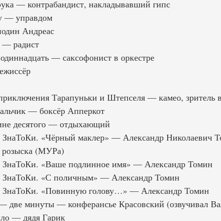
рука — контрабандист, накладывавший гипс
у — управдом
подин Андреас
 — радист
одиннадцать — саксофонист в оркестре
ежиссёр
риключения Тарапуньки и Штепселя — камео, зритель в
альчик — боксёр Апперкот
ине десятого — отдыхающий
т ЗнаТоКи. «Чёрный маклер» — Александр Николаевич Т
 розыска (МУРа)
т ЗнаТоКи. «Ваше подлинное имя» — Александр Томин
т ЗнаТоКи. «С поличным» — Александр Томин
т ЗнаТоКи. «Повинную голову…» — Александр Томин
— две минуты — конферансье Красовский (озвучивал Ва
ло — дядя Гарик