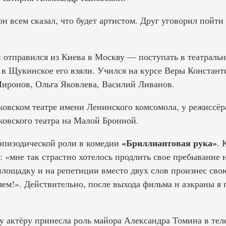
он всем сказал, что будет артистом. Друг уговорил пойти
 отправился из Киева в Москву — поступать в театрал
а в Щукинское его взяли. Учился на курсе Веры Констан
иронов, Ольга Яковлева, Василий Ливанов.
ковском театре имени Ленинского комсомола, у режиссёр
ковского театра на Малой Бронной.
«Бриллиантовая рука»
эпизодической роли в комедии
. 
: «мне так страстно хотелось продлить свое пребывание н
площадку и на репетиции вместо двух слов произнес свою
яем!». Действительно, после выхода фильма н аэкраны я
у актёру принесла роль майора Александра Томина в те