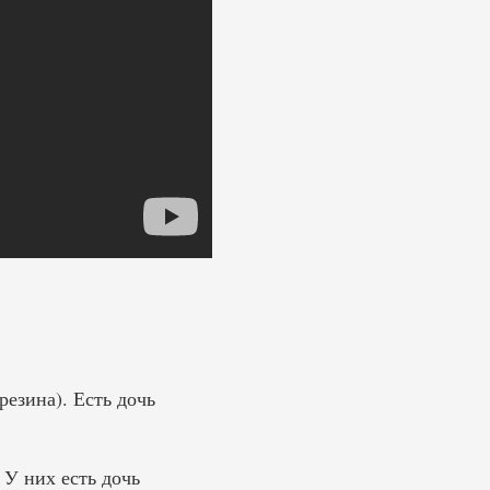
езина). Есть дочь
 У них есть дочь