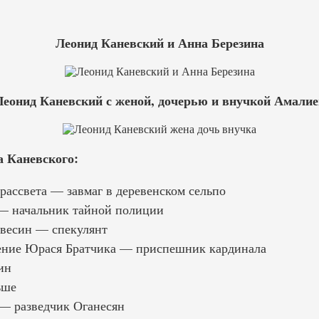
Леонид Каневский и Анна Березина
Леонид Каневский с женой, дочерью и внучкой Амалие
 Каневского:
рассвета — завмаг в деревенском сельпо
 — начальник тайной полиции
авесин — спекулянт
ение Юрася Братчика — приспешник кардинала
ин
ьше
— разведчик Оганесян