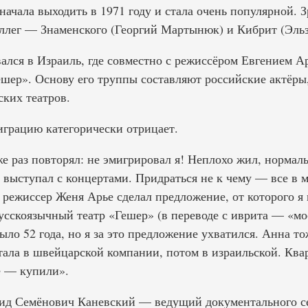
 начала выходить в 1971 году и стала очень популярной. 
оллег — Знаменского (Георгий Мартынюк) и Кибрит (Эльз
ался в Израиль, где совместно с режиссёром Евгением А
ешер». Основу его труппы составляют российские актёры
ских театров.
грацию категорически отрицает.
е раз повторял: не эмигрировал я! Неплохо жил, нормал
, выступал с концертами. Придраться не к чему — все в
ежиссер Женя Арье сделал предложение, от которого я н
усскоязычный театр «Гешер» (в переводе с иврита — «мо
ыло 52 года, но я за это предложение ухватился. Анна т
отала в швейцарской компании, потом в израильской. Ква
е — купили».
онид Семёнович Каневский — ведущий документального 