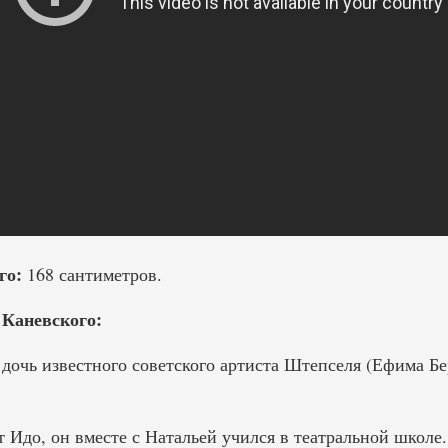
го:
168 сантиметров.
 Каневского:
дочь известного советского артиста Штепселя (Ефима Бер
т Идо, он вместе с Натальей учился в театральной школе.