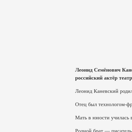
Леонид Семёнович Кане
российский актёр теат
Леонид Каневский родил
Отец был технологом-ф
Мать в юности училась 
Родной брат — писатель