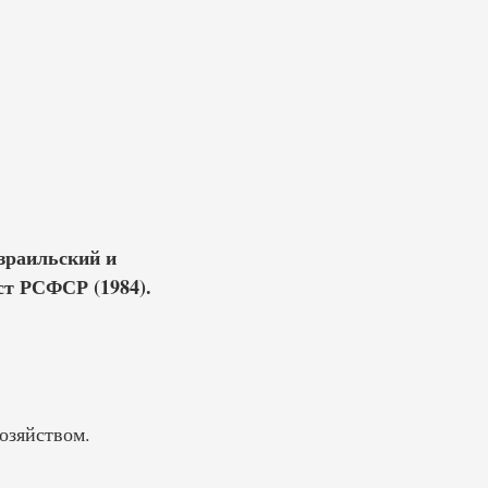
израильский и
ст РСФСР (1984).
озяйством.