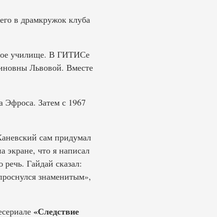
 его в драмкружок клуба
ьное училище. В ГИТИСе
тиновны Львовой. Вместе
а Эфроса. Затем с 1967
Каневский сам придумал
а экране, что я написал
 речь. Гайдай сказал:
 проснулся знаменитым»,
«Следствие
лесериале