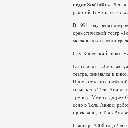
ведут ЗнаТоКи»
. Лента
работой Томина и его к
В 1991 году репатрииров
драматический театр «Г
московских и ленинград
Сам Каневский свою эми
Он говорит: «Сколько уж
театре, снимался в кино
Просто талантливейший р
создавал в Тель-Авиве р
труппу. Мне тогда уже б
дело в Тель-Авиве: раб
продавали, в Тель-Авив
С января 2006 года Ле