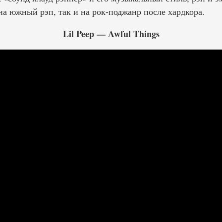
на южный рэп, так и на рок-поджанр после хардкора.
Lil Peep — Awful Things