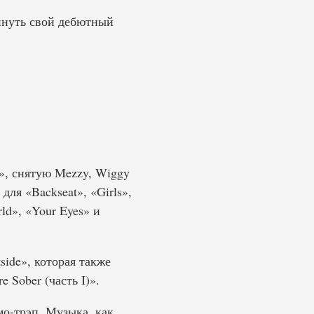
винуть свой дебютный
k», снятую Mezzy, Wiggy
для «Backseat», «Girls»,
ld», «Your Eyes» и
side», которая также
 Sober (часть I)».
мо-трэп. Музыка, как