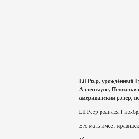
Lil Peep, урождённый Г
Аллентауне, Пенсильва
американский рэпер, пе
Lil Peep родился 1 нояб
Его мать имеет ирландс