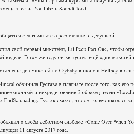
л заниматься компьютерными курсами и получил диплом.
змещать её на YouTube и SoundCloud.
общаться с людьми из-за расставания с девушкой.
стил свой первый микстейп, Lil Peep Part One, чтобы огр
ой неделе. В том же году он выпустил ещё один микстейп,
стил ещё два микстейпа: Crybaby в июне и Hellboy в сент
Mineral обвинила Густава в плагиате после того, как его 
лицензионный и некредитованный образец песни «LoveLet
а EndSerenading. Густав сказал, что он только пытался «
 объявил о своём дебютном альбоме «Come Over When You
ыпущен 11 августа 2017 года.