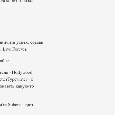
 Вскоре он начал
аничить успех, создав
 Live Forever.
ябре.
песня «Hollywood
terTypewriter» с
показать какую-то
’re Sober» через