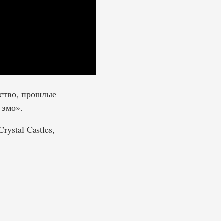
йство, прошлые
 эмо».
ystal Castles,