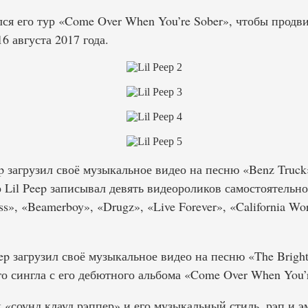
ался его тур «Come Over When You’re Sober», чтобы прод
6 августа 2017 года.
ep загрузил своё музыкальное видео на песню «Benz Truc
о Lil Peep записывал девять видеороликов самостоятельно 
», «Beamerboy», «Drugz», «Live Forever», «California Wor
eep загрузил своё музыкальное видео на песню «The Bright
о сингла с его дебютного альбома «Come Over When You’re
к «соунд клауд рэппер» и его музыкальный стиль, рэп и э