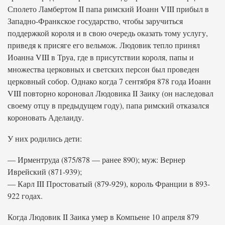
Сполето Ламбертом II папа римский Иоанн VIII прибыл в
Западно-Франкское государство, чтобы заручиться
поддержкой короля и в свою очередь оказать тому услугу,
приведя к присяге его вельмож. Людовик тепло принял
Иоанна VIII в Труа, где в присутствии короля, папы и
множества церковных и светских персон был проведен
церковный собор. Однако когда 7 сентября 878 года Иоанн
VIII повторно короновал Людовика II Заику (он наследовал
своему отцу в предыдущем году), папа римский отказался
короновать Аделаиду.
У них родились дети:
— Ирментруда (875/878 — ранее 890); муж: Вернер
Иврейский (871-939);
— Карл III Простоватый (879-929), король Франции в 893-
922 годах.
Когда Людовик II Заика умер в Компьене 10 апреля 879