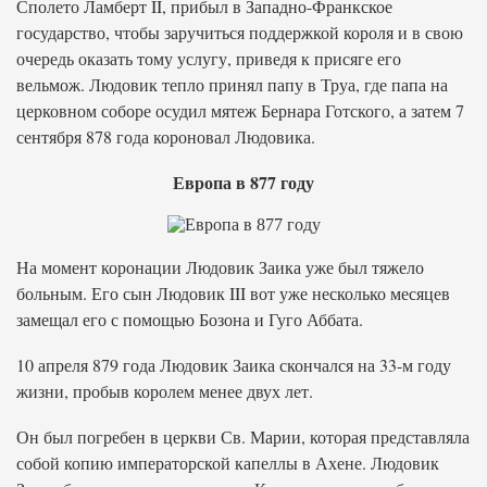
Сполето Ламберт II, прибыл в Западно-Франкское
государство, чтобы заручиться поддержкой короля и в свою
очередь оказать тому услугу, приведя к присяге его
вельмож. Людовик тепло принял папу в Труа, где папа на
церковном соборе осудил мятеж Бернара Готского, а затем 7
сентября 878 года короновал Людовика.
Европа в 877 году
На момент коронации Людовик Заика уже был тяжело
больным. Его сын Людовик III вот уже несколько месяцев
замещал его с помощью Бозона и Гуго Аббата.
10 апреля 879 года Людовик Заика скончался на 33-м году
жизни, пробыв королем менее двух лет.
Он был погребен в церкви Св. Марии, которая представляла
собой копию императорской капеллы в Ахене. Людовик