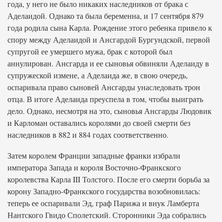
года, у него не было никаких наследников от брака с
Аделаидой. Однако та была беременна, и 17 сентября 879
года родила сына Карла. Рождение этого ребенка привело к
спору между Аделаидой и Ансгардой Бургундской, первой
супругой ее умершего мужа, брак с которой был
аннулирован. Ансгарда и ее сыновья обвиняли Аделаиду в
супружеской измене, а Аделаида же, в свою очередь,
оспаривала право сыновей Ансгарды унаследовать трон
отца. В итоге Аделаида преуспела в том, чтобы выиграть
дело. Однако, несмотря на это, сыновья Ансгарды Людовик
и Карломан оставались королями до своей смерти без
наследников в 882 и 884 годах соответственно.
Затем королем Франции западные франки избрали
императора Запада и короля Восточно-Франкского
королевства Карла III Толстого. После его смерти борьба за
корону Западно-Франкского государства возобновилась:
теперь ее оспаривали Эд, граф Парижа и внук Ламберта
Нантского Гвидо Сполетский. Сторонники Эда собрались