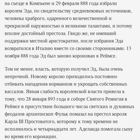
на съезде в Компьене и 29 февраля 888 года избрали
королем Эда, по свидетельству средневековых источников,
человека храброго, одаренного величественной и
прекрасной наружностью и великими талантами, и потому
вполне достойный престола. Гвидо же, не имевший
поддержки местной аристократии, после избрания Эда
возвратился в Италию вместе со своими сторонниками. 13
ноября 888 года Эд был заново коронован в Реймсе.
Тем не менее, власть, которую получил Эд, была очень
непрочной. Новому королю приходилось постоянно
отбивать нападения норманнов и укрощать собственных
вассалов. Явная слабость королевской власти привела к
тому, что 28 января 893 года в соборе Святого Ремигия в
Реймсе в присутствии большого числа светских и духовных
феодалов архиепископ Фульк помазал на престол короля
Карла III Простоватого, которому к тому времени не
исполнилось и четырнадцати лет. Аделаида помогала сыну
во время его коронации.