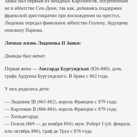
Заика был первым из западных Каролингов, погребенным
не в аббатстве Сен-Дени, так как, добиваясь поддержки
франкской аристократии при восхождении на престол,
Людовик передал фамильное аббатство Гозлену, будущему
епископу Парижа.
Личная жизнь Людовика II Заики:
Дважды был женат.
Ансгарда Бургундская
Первая жена —
(826-880), дочь
графа Ардуина Бургундского. В браке с 862 года.
У них родились дети:
— Людовик III (863-882), король Франции с 879 года;
— Карломан II (866-884), король Франции с 879 года;
— Хильдегарда;
— Гизела (869 — до ноября 894); муж: Роберт I (уб. февраль
или октябрь 886), граф де Труа с 876 года.