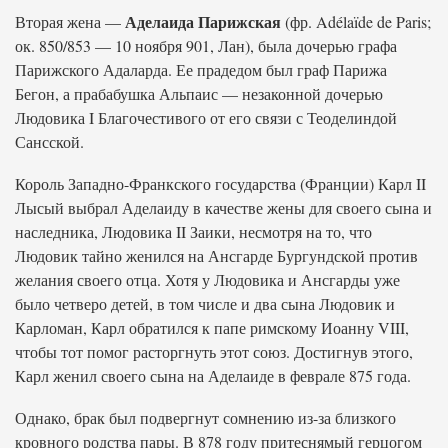
Аделаида Парижская
Вторая жена —
(фр. Adélaïde de Paris;
ок. 850/853 — 10 ноября 901, Лан), была дочерью графа
Парижского Адаларда. Ее прадедом был граф Парижа
Бегон, а прабабушка Альпаис — незаконной дочерью
Людовика I Благочестивого от его связи с Теоделиндой
Сансской.
Король Западно-Франкского государства (Франции) Карл II
Лысый выбрал Аделаиду в качестве жены для своего сына и
наследника, Людовика II Заики, несмотря на то, что
Людовик тайно женился на Ансгарде Бургундской против
желания своего отца. Хотя у Людовика и Ансгарды уже
было четверо детей, в том числе и два сына Людовик и
Карломан, Карл обратился к папе римскому Иоанну VIII,
чтобы тот помог расторгнуть этот союз. Достигнув этого,
Карл женил своего сына на Аделаиде в феврале 875 года.
Однако, брак был подвергнут сомнению из-за близкого
кровного родства пары. В 878 году притеснямый герцогом