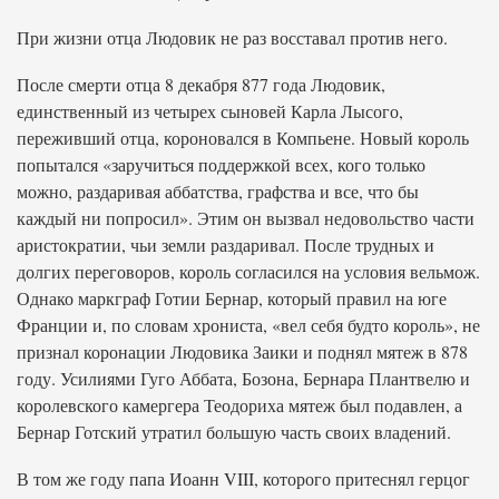
При жизни отца Людовик не раз восставал против него.
После смерти отца 8 декабря 877 года Людовик,
единственный из четырех сыновей Карла Лысого,
переживший отца, короновался в Компьене. Новый король
попытался «заручиться поддержкой всех, кого только
можно, раздаривая аббатства, графства и все, что бы
каждый ни попросил». Этим он вызвал недовольство части
аристократии, чьи земли раздаривал. После трудных и
долгих переговоров, король согласился на условия вельмож.
Однако маркграф Готии Бернар, который правил на юге
Франции и, по словам хрониста, «вел себя будто король», не
признал коронации Людовика Заики и поднял мятеж в 878
году. Усилиями Гуго Аббата, Бозона, Бернара Плантвелю и
королевского камергера Теодориха мятеж был подавлен, а
Бернар Готский утратил большую часть своих владений.
В том же году папа Иоанн VIII, которого притеснял герцог