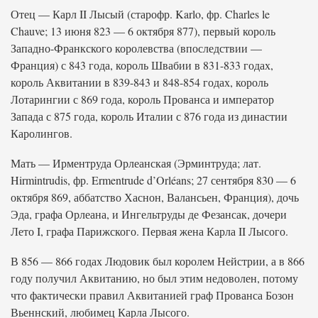
Отец — Карл II Лысый (старофр. Karlo, фр. Charles le
Chauve; 13 июня 823 — 6 октября 877), первый король
Западно-Франкского королевства (впоследствии —
Франция) с 843 года, король Швабии в 831-833 годах,
король Аквитании в 839-843 и 848-854 годах, король
Лотарингии с 869 года, король Прованса и император
Запада с 875 года, король Италии с 876 года из династии
Каролингов.
Мать — Ирментруда Орлеанская (Эрминтруда; лат.
Hirmintrudis, фр. Ermentrude d’Orléans; 27 сентября 830 — 6
октября 869, аббатство Хаснон, Валансьен, Франция), дочь
Эда, графа Орлеана, и Ингельтруды де Фезансак, дочери
Лето I, графа Парижского. Первая жена Карла II Лысого.
В 856 — 866 годах Людовик был королем Нейстрии, а в 866
году получил Аквитанию, но был этим недоволен, потому
что фактически правил Аквитанией граф Прованса Бозон
Вьеннский, любимец Карла Лысого.