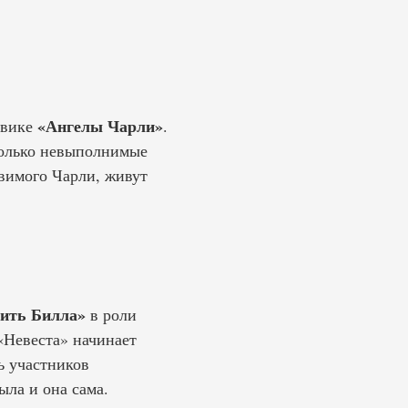
«Ангелы Чарли»
евике
.
только невыполнимые
овимого Чарли, живут
ить Билла»
в роли
«Невеста» начинает
ь участников
ыла и она сама.