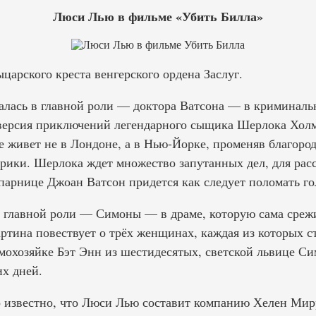
Люси Лью в фильме «Убить Билла»
ыцарского креста венгерского ордена Заслуг.
малась в главной роли — доктора Ватсона — в криминаль
 версия приключений легендарного сыщика Шерлока Холм
е живет не в Лондоне, а в Нью-Йорке, променяв благор
ики. Шерлока ждет множество запутанных дел, для рас
парнице Джоан Ватсон придется как следует поломать го
в главной роли — Симоны — в драме, которую сама сре
артина повествует о трёх женщинах, каждая из которых с
омохозяйке Бэт Энн из шестидесятых, светской львице Си
их дней.
ло известно, что Люси Лью составит компанию Хелен Ми