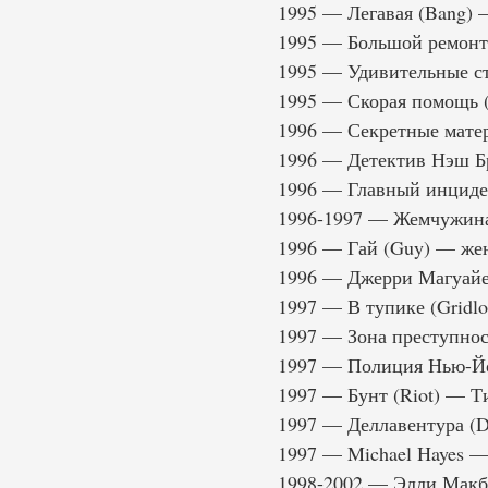
1995 — Легавая (Bang)
1995 — Большой ремонт
1995 — Удивительные стр
1995 — Скорая помощь 
1996 — Секретные мате
1996 — Детектив Нэш Б
1996 — Главный инциден
1996-1997 — Жемчужина
1996 — Гай (Guy) — жен
1996 — Джерри Магуайе
1997 — В тупике (Gridl
1997 — Зона преступност
1997 — Полиция Нью-Й
1997 — Бунт (Riot) — 
1997 — Деллавентура (D
1997 — Michael Hayes 
1998-2002 — Элли Макб