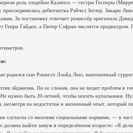
верили роль злодейки Калипсо — сестры Гесперы (Мирре
лу присоединилась дебютантка Рэйчел Зеглер. Закари Ли
ажам. За постановку отвечает режиссёр оригинала Дэвид
ет Генри Гайден, а Питер Сэфран числится продюсером. 
нтиметров.
ью:
 Лью родился сын Роквелл Ллойд Лью, выношенный суррог
тив эйджизма. По ее словам, она не видит проблем в то
 «Не нужно быть 20-летней, чтобы носить купальники. Ну
я, несмотря на недостатки и жизненный опыт, который п
не согласна со многими социальными нормами, — в частн
 должна выйти замуж в определённом возрасте: «Я делаю