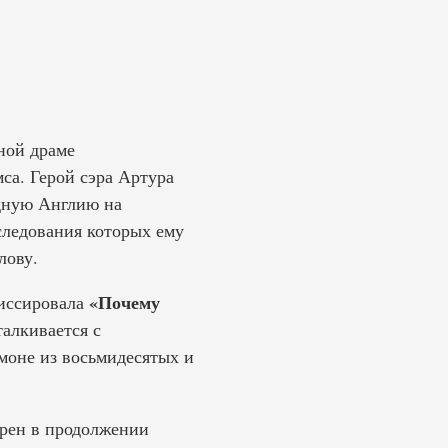
ной драме
са. Герой сэра Артура
одную Англию на
следования которых ему
лову.
«Почему
жиссировала
талкивается с
моне из восьмидесятых и
ррен в продолжении