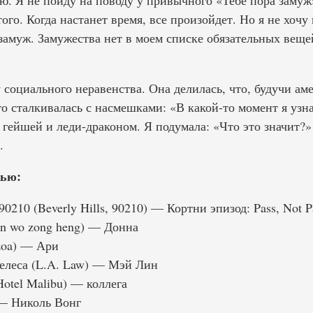
вую. Я не пойду на поводу у привычного «Тебе пора замуж»
ого. Когда настанет время, все произойдет. Но я не хочу
замуж. Замужества нет в моем списке обязательных вещей
социального неравенства. Она делилась, что, будучи ам
о сталкивалась с насмешками: «В какой-то момент я узна
гейшей и леди-драконом. Я подумала: «Что это значит?»
.
ью:
0210 (Beverly Hills, 90210) — Кортни эпизод: Pass, Not P
n wo zong heng) — Донна
zoa) — Ари
елеса (L.A. Law) — Мэй Лин
otel Malibu) — коллега
 — Николь Вонг