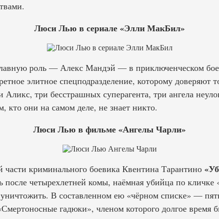
твами.
Люси Лью в сериале «Элли МакБил»
 главную роль — Алекс Мандэй — в приключенческом бо
ретное элитное спецподразделение, которому доверяют 
и Аликс, три бесстрашных суперагента, три ангела неул
 кто они на самом деле, не знает никто.
Люси Лью в фильме «Ангелы Чарли»
«Уб
1-й части криминального боевика Квентина Тарантино
после четырехлетней комы, наёмная убийца по кличке 
ё уничтожить. В составленном ею «чёрном списке» — пят
«Смертоносные гадюки», членом которого долгое время б