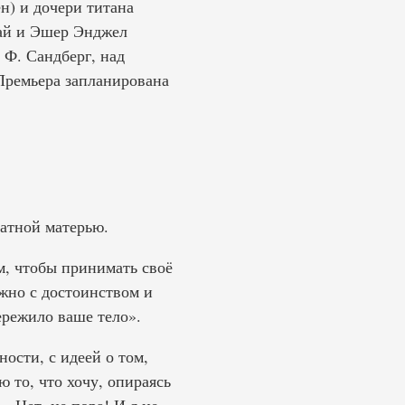
н) и дочери титана
вай и Эшер Энджел
 Ф. Сандберг, над
Премьера запланирована
атной матерью.
м, чтобы принимать своё
жно с достоинством и
ережило ваше тело».
ости, с идеей о том,
 то, что хочу, опираясь