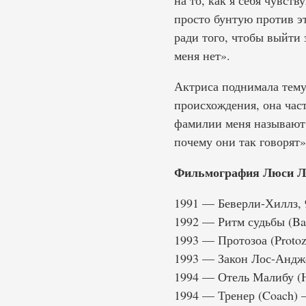
на то, как я себя чувст
просто бунтую против эт
ради того, чтобы выйти 
меня нет».
Актриса поднимала тему 
происхождения, она част
фамилии меня называют 
почему они так говорят»
Фильмография Люси Л
1991 — Беверли-Хиллз, 9
1992 — Ритм судьбы (Ba
1993 — Протозоа (Proto
1993 — Закон Лос-Андж
1994 — Отель Малибу (H
1994 — Тренер (Coach)