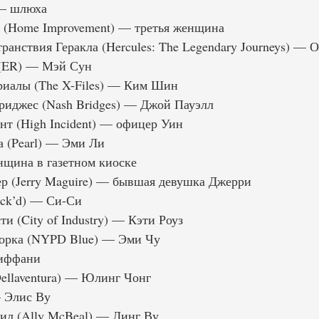
 — шлюха
 (Home Improvement) — третья женщина
анствия Геракла (Hercules: The Legendary Journeys) — 
(ER) — Мэй Сун
риалы (The X-Files) — Ким Шин
риджес (Nash Bridges) — Джой Пауэлл
т (High Incident) — офицер Уин
 (Pearl) — Эми Ли
щина в газетном киоске
р (Jerry Maguire) — бывшая девушка Джерри
ock’d) — Си-Си
и (City of Industry) — Кэти Роуз
орка (NYPD Blue) — Эми Чу
Тиффани
ellaventura) — Юлинг Чонг
— Элис Ву
ил (Ally McBeal) — Линг Ву