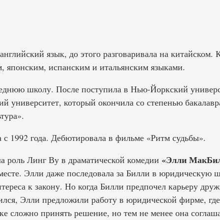
 английский язык, до этого разговаривала на китайском. 
м, японским, испанским и итальянским языками.
реднюю школу. После поступила в Нью-Йоркский универс
ий университет, который окончила со степенью бакалавр
тура».
 с 1992 года. Дебютировала в фильме «Ритм судьбы».
«Элли МакБи
ала роль Линг Ву в драматической комедии
вместе. Элли даже последовала за Билли в юридическую ш
нтереса к закону. Но когда Билли предпочел карьеру дру
ился, Элли предложили работу в юридической фирме, где
ке сложно принять решение, но тем не менее она соглаша