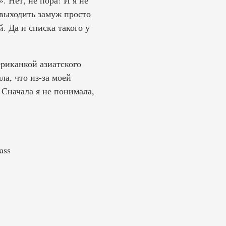
. Нет, не пора! И я не
 выходить замуж просто
. Да и списка такого у
ериканкой азиатского
ла, что из-за моей
 Сначала я не понимала,
ass