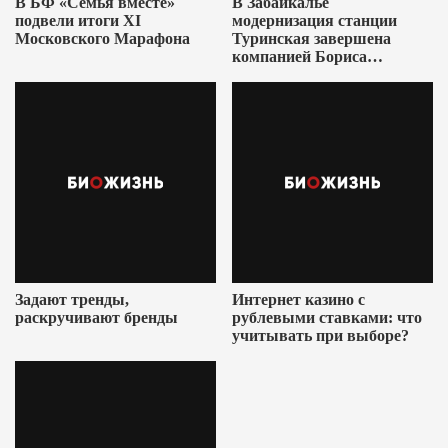
В БФ «Семья вместе»
В Забайкалье
подвели итоги XI
модернизация станции
Московского Марафона
Туринская завершена
компанией Бориса
Ушеровича
Задают тренды,
Интернет казино с
раскручивают бренды
рублевыми ставками: что
учитывать при выборе?