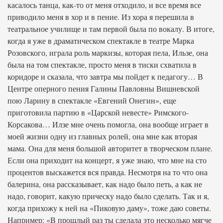
касалось танца, как-то от меня отходило, и все время все
приводило меня в хор и в пение. Из хора я перешила в
театральное училище и там первой была по вокалу. В итоге,
когда я уже в драматическом спектакле в театре Марка
Розовского, играла роль маркизы, которая пела, Ильзе, она
была на том спектакле, просто меня в тиски схватила в
коридоре и сказала, что завтра мы пойдет к педагогу… В
Центре оперного пения Галины Павловны Вишневской
пою Ларину в спектакле «Евгений Онегин», еще
приготовила партию в «Царской невесте» Римского-
Корсакова… Илзе мне очень помогла, она вообще играет в
моей жизни одну из главных ролей, она мне как вторая
мама. Она для меня большой авторитет в творческом плане.
Если она приходит на концерт, я уже знаю, что мне на сто
процентов выскажется вся правда. Несмотря на то что она
балерина, она рассказывает, как надо было петь, а как не
надо, говорит, какую прическу надо было сделать. Так и я,
когда прихожу к ней на «Пиковую даму», тоже даю советы.
Например: «В прошлый раз ты сделала это несколько мягче