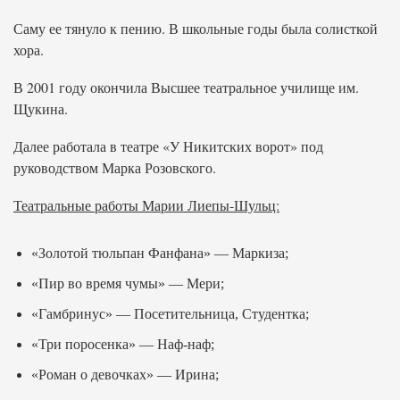
Саму ее тянуло к пению. В школьные годы была солисткой
хора.
В 2001 году окончила Высшее театральное училище им.
Щукина.
Далее работала в театре «У Никитских ворот» под
руководством Марка Розовского.
Театральные работы Марии Лиепы-Шульц:
«Золотой тюльпан Фанфана» — Маркиза;
«Пир во время чумы» — Мери;
«Гамбринус» — Посетительница, Студентка;
«Три поросенка» — Наф-наф;
«Роман о девочках» — Ирина;