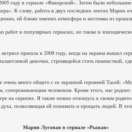
2005 году в сериале «Фаворский». Затем были небольшие
ра». К слову, работа в двух последних лентах Марии оч
ущению, ей ближе именно атмосфера и костюмы из прошл
ко работ в популярных сериалах, но также в эпизодичес
 актрисе пришла в 2008 году, когда на экраны вышел се
талантливой девочки, стремящейся стать пианисткой, с
ее очень много общего с ее экранной героиней Тасей: «М
, сопереживающим человеком. Кроме этого, нас роднит 
игре на скрипке. Я также нежно отношусь к своим родител
духа, позволяющая ей понимать и прощать людей. В этом
Мария Луговая в сериале «Рыжая»