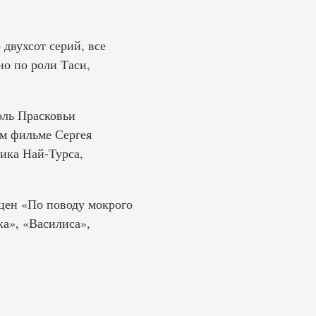
двухсот серий, все
но по роли Таси,
оль Прасковьи
м фильме Сергея
ика Най-Турса,
цен «По поводу мокрого
а», «Василиса»,