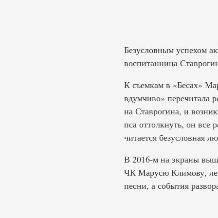
Безусловным успехом ак
воспитанница Ставрогин
К съемкам в «Бесах» Ма
вдумчиво» перечитала ро
на Ставрогина, и возник
пса оттолкнуть, он все 
читается безусловная л
В 2016-м на экраны выш
ЧК Марусю Климову, ле
песни, а события развор