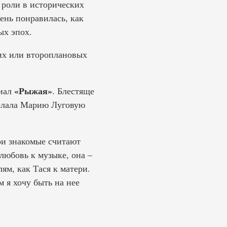
 роли в исторических
ень понравилась, как
ых эпох.
ких или второплановых
«Рыжая»
риал
. Блестяще
делала Марию Луговую
ои знакомые считают
любовь к музыке, она –
ям, как Тася к матери.
 я хочу быть на нее