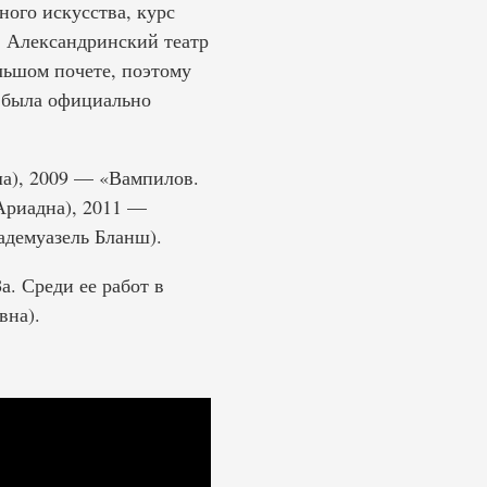
ного искусства, курс
в Александринский театр
льшом почете, поэтому
а была официально
ша), 2009 — «Вампилов.
Ариадна), 2011 —
адемуазель Бланш).
а. Среди ее работ в
вна).