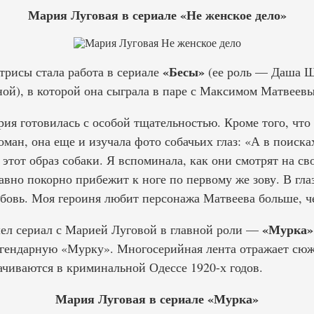
Мария Луговая в сериале «Не женское дело»
«Бесы»
трисы стала работа в сериале
(ее роль — Даша Ша
ой), в которой она сыграла в паре с Максимом Матвеевы
рия готовилась с особой тщательностью. Кроме того, что
ман, она еще и изучала фото собачьих глаз: «А в поиска
 этот образ собаки. Я вспоминала, как они смотрят на св
равно покорно прибежит к ноге по первому же зову. В гл
юбовь. Моя героиня любит персонажа Матвеева больше, че
«Мурка»
ел сериал с Марией Луговой в главной роли —
гендарную «Мурку». Многосерийная лента отражает сюж
ачиваются в криминальной Одессе 1920-х годов.
Мария Луговая в сериале «Мурка»