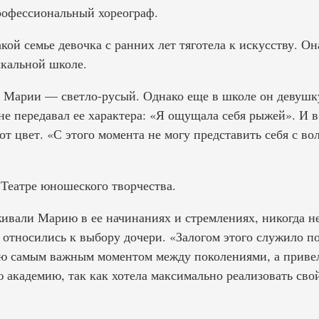
рофессиональный хореограф.
акой семье девочка с ранних лет тяготела к искусству. О
ыкальной школе.
 Марии — светло-русый. Однако еще в школе он девушку
 не передавал ее характера: «Я ощущала себя рыжей». И 
от цвет. «С этого момента не могу представить себя с во
 Театре юношеского творчества.
живали Марию в ее начинаниях и стремлениях, никогда не
 относились к выбору дочери. «Залогом этого служило 
аю самым важным моментом между поколениями, а привело
ю академию, так как хотела максимально реализовать св