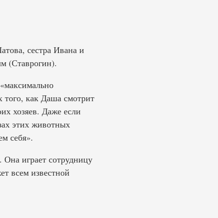
това, сестра Ивана и
м (Ставрогин).
 «максимально
х того, как Даша смотрит
оих хозяев. Даже если
азах этих животных
м себя».
. Она играет сотрудницу
ет всем известной