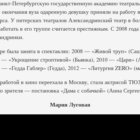
Санкт-Петербургскую государственную академию театраль
 окончания вуза одаренную девушку приняли на работу 
рса. У питерских театралов Александринский театр в бо
аботать в его труппе считается престижным. С 2008 год
андринки.
ре была занята в спектаклях: 2008 — «Живой труп» (Са
0 — «Укрощение строптивой» (Бьянка), 2010 — «Цари» (
1 — «Гедда Габлер» (Гедда), 2012 — «Литургия ZERO» (м
с работой в кино переехала в Москву, стала актрисой ТЮЗ
о зрителя — постановка «Дама с собачкой» (Анна Сергее
Мария Луговая