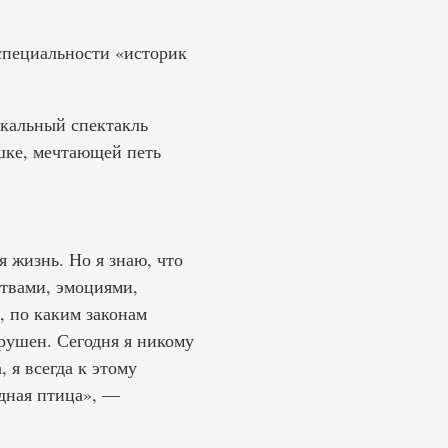
специальности «историк
ыкальный спектакль
шке, мечтающей петь
я жизнь. Но я знаю, что
ствами, эмоциями,
, по каким законам
зрушен. Сегодня я никому
 я всегда к этому
одная птица», —