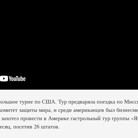
большое турне по США. Тур предваряла поездка по Мисс
комитет защиты мира, и среди американцев был бизнесме
о захотел провести в Америке гастрольный тур группы «
сяц, посетив 26 штатов.