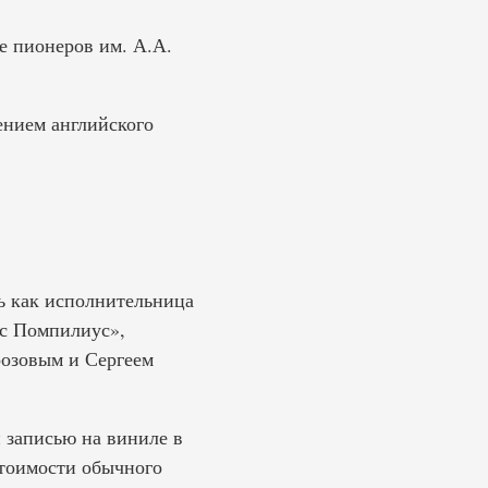
е пионеров им. А.А.
ением английского
ть как исполнительница
ус Помпилиус»,
озовым и Сергеем
 записью на виниле в
стоимости обычного