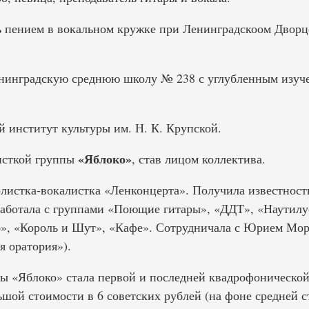
ь пением в вокальном кружке при Ленинградскоом Дворц
енинградскую среднюю школу № 238 с углубленным изуч
 институт культуры им. Н. К. Крупской.
«Яблоко»
листкой группы
, став лицом коллектива.
солистка-вокалистка «Ленконцерта». Получила известнос
Работала с группами «Поющие гитары», «ДДТ», «Наутил
», «Король и Шут», «Кафе». Сотрудничала с Юрием Мор
 оратория»).
ы «Яблоко» стала первой и последней квадрофонической
ьшой стоимости в 6 советских рублей (на фоне средней 