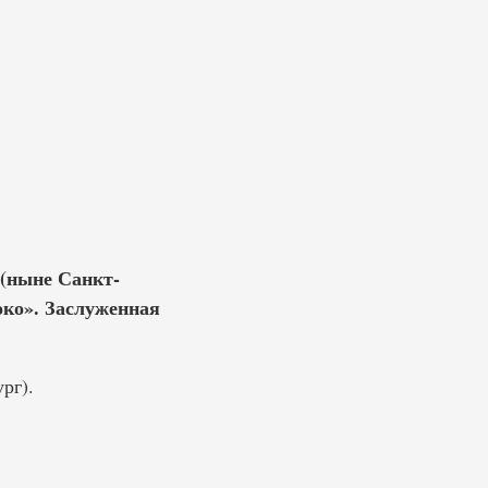
 (ныне Санкт-
око». Заслуженная
рг).