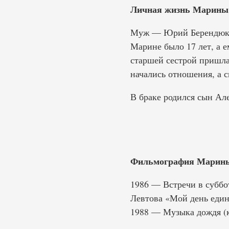
Личная жизнь Марины
Муж — Юрий Берендюков,
Марине было 17 лет, а е
старшей сестрой пришла
начались отношения, а с
В браке родился сын Але
Фильмография Марины
1986 — Встречи в суббо
Левтова «Мой день еди
1988 — Музыка дождя (к