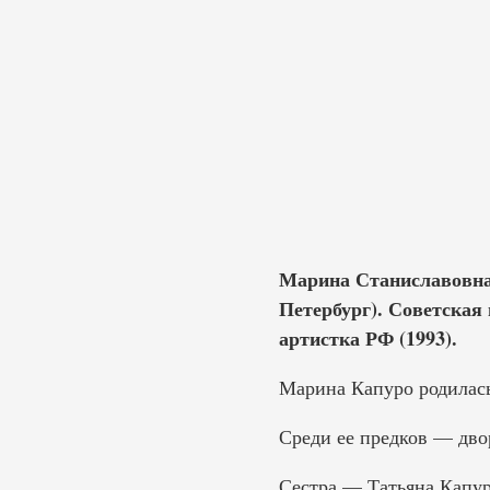
Марина Станиславовна 
Петербург). Советская
артистка РФ (1993).
Марина Капуро родилась 
Среди ее предков — дво
Сестра — Татьяна Капуро