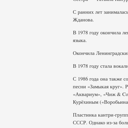
С ранних лет занималас
Жданова.
В 1978 году окончила л
языка.
Окончила Ленинградский
В 1978 году стала вока
С 1986 года она также 
песни «Замыкая круг». 
«Аквариум», «Чиж & Co
Курёхиным («Воробьиная
Пластинка кантри-групп
СССР. Однако из-за бол