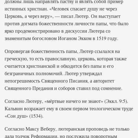
должны лишь направлять паству и являть собой пример
истинных христиан. «Человек спасает душу не через
Церковь, а через веру», — писал Лютер. Он выступает
против догмата божественности личности папы, что было
ярко продемонстрировано в дискуссии Лютера со
знаменитым богословом Иоганом Экком в 1519 году.
Опровергая божественность папы, Лютер ссылался на
греческую, то есть православную, церковь, которая также
считается христианской и обходится без папы и его
безграничных полномочий. Лютер утверждал
непогрешимость Священного Писания, а авторитет
Священного Предания и соборов ставил под сомнение.
Согласно Лютеру, «мёртвые ничего не знают» (Эккл. 9:5).
Кальвин возражает ему в своем первом теологическом труде
«Сон душ» (1534).
Согласно Максу Веберу, лютеранская проповедь не только
дала толчок Реформации, но послужила поворотным