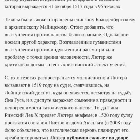
которая выражается 31 октября 1517 года в 95 тезисах.
Тезисы были также отправлены епископу Бранденбургскому
и архиепископу Майнцскому. Стоит добавить, что
выступления против папства были и раньше. Однако они
носили другой характер. Возглавленные гуманистами
выступления против индульгенции рассматривали
проблему с точки зрения человечности. Лютер же
критиковал догмы, то есть христианский аспект учения.
Слух о тезисах распространяется молниеносно и Лютера
вызывают в 1519 году на суд и, смягчившись, на
Лейпцигский диспут, куда он является, несмотря на судьбу
Яна Гуса, и в диспуте выражает сомнение в праведности и
непогрешимости католического папства. Тогда Папа
Римский Лев X предает Лютера анафеме; в 1520 году буллу
проклятия составил Пиетро из дома Аккольти (в 2008 году
было объявлено, что католическая церковь планирует его
Лютер публично сжигает во дворе
«реабилитировать»).