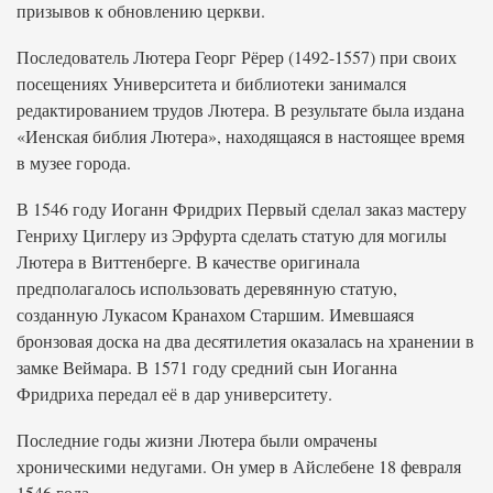
призывов к обновлению церкви.
Последователь Лютера Георг Рёрер (1492-1557) при своих
посещениях Университета и библиотеки занимался
редактированием трудов Лютера. В результате была издана
«Иенская библия Лютера», находящаяся в настоящее время
в музее города.
В 1546 году Иоганн Фридрих Первый сделал заказ мастеру
Генриху Циглеру из Эрфурта сделать статую для могилы
Лютера в Виттенберге. В качестве оригинала
предполагалось использовать деревянную статую,
созданную Лукасом Кранахом Старшим. Имевшаяся
бронзовая доска на два десятилетия оказалась на хранении в
замке Веймара. В 1571 году средний сын Иоганна
Фридриха передал её в дар университету.
Последние годы жизни Лютера были омрачены
хроническими недугами. Он умер в Айслебене 18 февраля
1546 года.