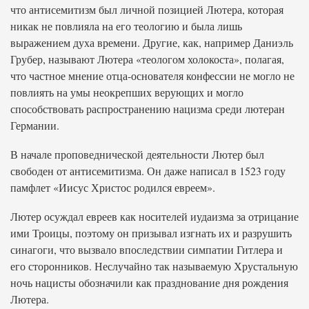
что антисемитизм был личной позицией Лютера, которая
никак не повлияла на его теологию и была лишь
выражением духа времени. Другие, как, например Даниэль
Грубер, называют Лютера «теологом холокоста», полагая,
что частное мнение отца-основателя конфессии не могло не
повлиять на умы неокрепших верующих и могло
способствовать распространению нацизма среди лютеран
Германии.
В начале проповеднической деятельности Лютер был
свободен от антисемитизма. Он даже написал в 1523 году
памфлет «Иисус Христос родился евреем».
Лютер осуждал евреев как носителей иудаизма за отрицание
ими Троицы, поэтому он призывал изгнать их и разрушить
синагоги, что вызвало впоследствии симпатии Гитлера и
его сторонников. Неслучайно так называемую Хрустальную
ночь нацисты обозначили как празднование дня рождения
Лютера.