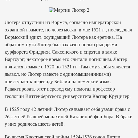
Лютера отпустили из Вормса, согласно императорской
охранной грамоте, но через месяц, в мае 1521 г., последовал
Вормсский эдикт, осуждавший Лютера как еретика. На
обратном пути Лютер был захвачен ночью рыцарями
курфюрста Фридриха Саксонского и спрятан в замке
Вартбург; некоторое время его считали погибшим. Лютер
прятался в замке с 1520 по 1521 гг. Там ему якобы является
дьявол, но Лютер (вместе с единомышленниками)
приступает к переводу Библии на немецкий язык.
Редактировать этот перевод ему помогал профессор
теологии Виттенбергского университета Каспар Круцигер.
В 1525 году 42-летний Лютер связывает себя узами брака с
26-летней бывшей монахиней Катариной фон Бора. В браке
у них родилось шесть детей.
Во время Крестьянской войны 1524-1526 годов Лютер