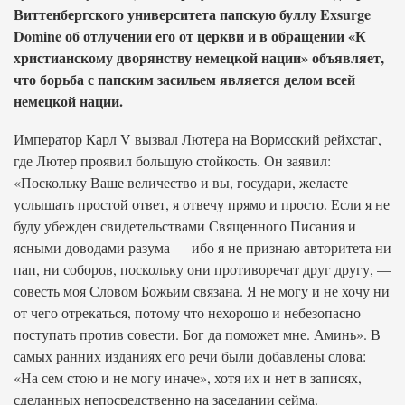
Виттенбергского университета папскую буллу Exsurge
Domine об отлучении его от церкви и в обращении «К
христианскому дворянству немецкой нации» объявляет,
что борьба с папским засильем является делом всей
немецкой нации.
Император Карл V вызвал Лютера на Вормсский рейхстаг,
где Лютер проявил большую стойкость. Он заявил:
«Поскольку Ваше величество и вы, государи, желаете
услышать простой ответ, я отвечу прямо и просто. Если я не
буду убежден свидетельствами Священного Писания и
ясными доводами разума — ибо я не признаю авторитета ни
пап, ни соборов, поскольку они противоречат друг другу, —
совесть моя Словом Божьим связана. Я не могу и не хочу ни
от чего отрекаться, потому что нехорошо и небезопасно
поступать против совести. Бог да поможет мне. Аминь». В
самых ранних изданиях его речи были добавлены слова:
«На сем стою и не могу иначе», хотя их и нет в записях,
сделанных непосредственно на заседании сейма.