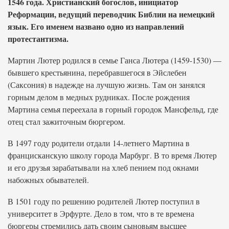
1546 года. Христианский богослов, инициатор
Реформации, ведущий переводчик Библии на немецкий
язык. Его именем названо одно из направлений
протестантизма.
Мартин Лютер родился в семье Ганса Лютера (1459-1530) —
бывшего крестьянина, перебравшегося в Эйслебен
(Саксония) в надежде на лучшую жизнь. Там он занялся
горным делом в медных рудниках. После рождения
Мартина семья переехала в горный городок Мансфельд, где
отец стал зажиточным бюргером.
В 1497 году родители отдали 14-летнего Мартина в
францисканскую школу города Марбург. В то время Лютер
и его друзья зарабатывали на хлеб пением под окнами
набожных обывателей.
В 1501 году по решению родителей Лютер поступил в
университет в Эрфурте. Дело в том, что в те времена
бюргеры стремились дать своим сыновьям высшее