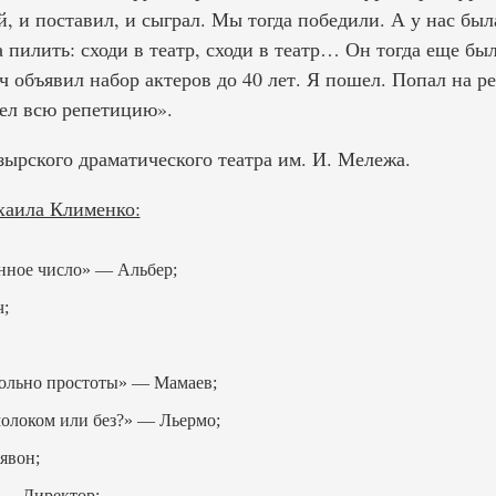
й, и поставил, и сыграл. Мы тогда победили. А у нас был
а пилить: сходи в театр, сходи в театр… Он тогда еще бы
 объявил набор актеров до 40 лет. Я пошел. Попал на р
дел всю репетицию».
зырского драматического театра им. И. Мележа.
хаила Клименко:
нное число» — Альбер;
;
вольно простоты» — Мамаев;
олоком или без?» — Льермо;
явон;
 — Директор;