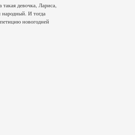
а такая девочка, Лариса,
л народный. И тогда
епетицию новогодней