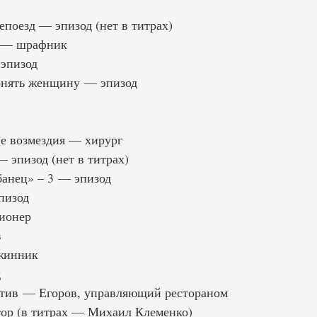
поезд — эпизод (нет в титрах)
а — шрафник
эпизод
онять женщину — эпизод
е возмездия — хирург
 эпизод (нет в титрах)
анец» – 3 — эпизод
пизод
ионер
в
жинник
д
тив — Егоров, управляющий рестораном
ор (в титрах — Михаил Клеменко)