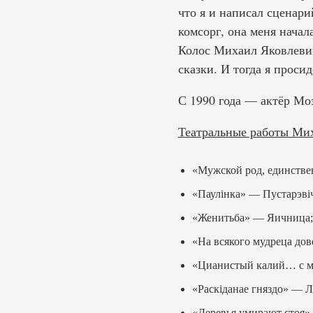
что я и написал сценари
комсорг, она меня начал
Колос Михаил Яковлевич
сказки. И тогда я проси
С 1990 года — актёр Мо
Театральные работы Ми
«Мужской род, единстве
«Паулiнка» — Пустарэвiч
«Женитьба» — Яичница;
«На всякого мудреца до
«Цианистый калий… с м
«Раскiданае гняздо» — Л
«Деревья умирают стоя»