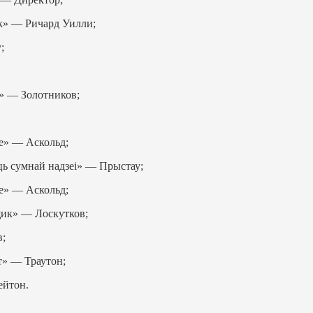
ик» — Ричард Уилли;
;
а» — Золотников;
е» — Аскольд;
ць сумнай надзеi» — Прыстау;
е» — Аскольд;
ик» — Лоскутков;
;
» — Траутон;
ейтон.