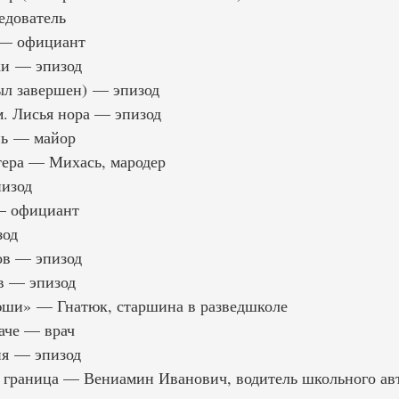
едователь
 — официант
ки — эпизод
ыл завершен) — эпизод
. Лисья нора — эпизод
нь — майор
тера — Михась, мародер
изод
— официант
зод
ов — эпизод
в — эпизод
юши» — Гнатюк, старшина в разведшколе
аче — врач
ня — эпизод
 граница — Вениамин Иванович, водитель школьного ав