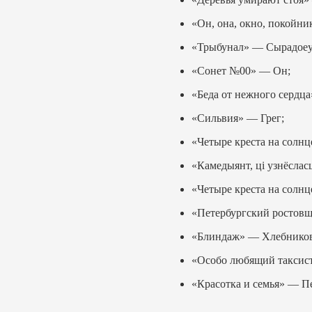
«Он, она, окно, покойн
«Трыбунал» — Сырадоеу
«Сонет №00» — Он;
«Беда от нежного сердц
«Сильвия» — Грег;
«Четыре креста на солнц
«Камедыянт, цi узнёслас
«Четыре креста на солнц
«Петербургский ростовщ
«Блиндаж» — Хлебников
«Особо любящий таксист
«Красотка и семья» — П