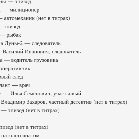
ны — эпизод
а — милиционер
 автомеханик (нет в титрах)
— эпизод
 — рыбак
на Луны-2 — следователь
Василий Иванович, следователь
а — водитель грузовика
 оперативник
овый след
лант — врач
е — Илья Семёнович, участковый
Владимир Захаров, частный детектив (нет в титрах)
— эпизод (нет в титрах)
зод (нет в титрах)
патологоанатом