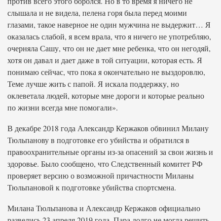
против всего этого боролся. Но в то время я ничего не
слышала и не видела, пелена горя была перед моими
глазами, такое наверное не один мужчина не выдержит… Я
оказалась слабой, я всем врала, что я ничего не употребляю,
очерняла Сашу, что он не дает мне ребенка, что он негодяй,
хотя он давал и дает даже в той ситуации, которая есть. Я
понимаю сейчас, что пока я окончательно не выздоровлю,
Теме лучше жить с папой. Я искала поддержку, но
оклеветала людей, которые мне дороги и которые реально
по жизни всегда мне помогали».
В декабре 2018 года Александр Кержаков обвинил Милану
Тюльпанову в подготовке его убийства и обратился в
правоохранительные органы из-за опасений за свои жизнь и
здоровье. Было сообщено, что Следственный комитет РФ
проверяет версию о возможной причастности Миланы
Тюльпановой к подготовке убийства спортсмена.
Милана Тюльпанова и Александр Кержаков официально
развелись 23 апреля 2019 года. Пара долго не могла решить,