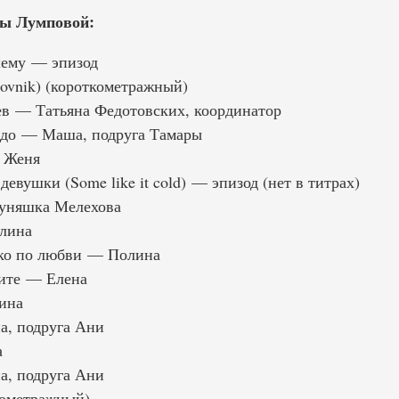
ы Лумповой:
шему — эпизод
vnik) (короткометражный)
в — Татьяна Федотовских, координатор
здо — Маша, подруга Тамары
 Женя
девушки (Some like it cold) — эпизод (нет в титрах)
уняшка Мелехова
лина
ько по любви — Полина
сите — Елена
ина
а, подруга Ани
а
а, подруга Ани
кометражный)