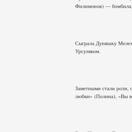
Филимонов) — бомбила,
Сыграла Дуняшку Мелех
Урсуляком.
Заметными стали роли, с
любви» (Полина), «Вы вс