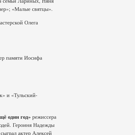
з семьи Лариных, Няня
ер»; «Малые святцы».
астерской Олега
чер памяти Иосифа
к» и «Тульский-
щё один год»
режиссера
юдей. Героиня Надежды
сыграл актер Алексей