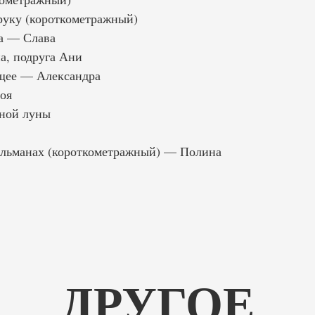
руку (короткометражный)
а — Слава
а, подруга Ани
щее — Александра
оя
ной луны
Альманах (короткометражный) — Полина
ДРУГОЕ