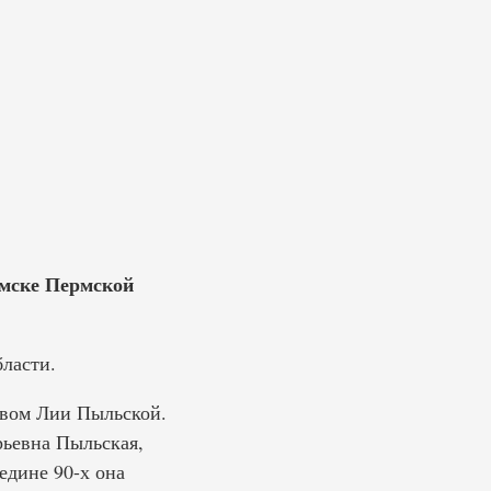
амске Пермской
ласти.
твом Лии Пыльской.
рьевна Пыльская,
едине 90-х она