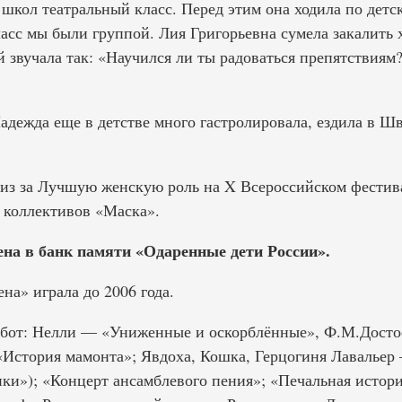
 школ театральный класс. Перед этим она ходила по детс
асс мы были группой. Лия Григорьевна сумела закалить 
 звучала так: «Научился ли ты радоваться препятствиям
адежда еще в детстве много гастролировала, ездила в 
риз за Лучшую женскую роль на X Всероссийском фестив
 коллективов «Маска».
на в банк памяти «Одаренные дети России».
на» играла до 2006 года.
абот: Нелли — «Униженные и оскорблённые», Ф.М.Досто
История мамонта»; Явдоха, Кошка, Герцогиня Лавальер 
ки»); «Концерт ансамблевого пения»; «Печальная истори