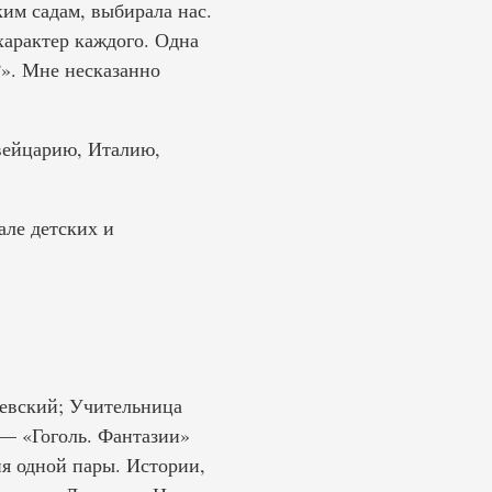
ким садам, выбирала нас.
характер каждого. Одна
?». Мне несказанно
Швейцарию, Италию,
але детских и
евский; Учительница
— «Гоголь. Фантазии»
я одной пары. Истории,