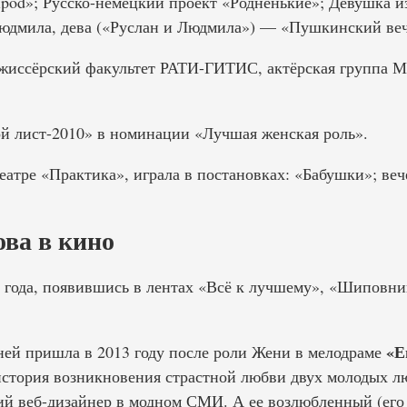
pod»; Русско-немецкий проект «Родненькие»; Девушка и
юдмила, дева («Руслан и Людмила») — «Пушкинский веч
ежиссёрский факультет РАТИ-ГИТИС, актёрская группа М
й лист-2010» в номинации «Лучшая женская роль».
Театре «Практика», играла в постановках: «Бабушки»; ве
ва в кино
0 года, появившись в лентах «Всё к лучшему», «Шиповни
«Е
ней пришла в 2013 году после роли Жени в мелодраме
стория возникновения страстной любви двух молодых л
 веб-дизайнер в модном СМИ. А ее возлюбленный (его 