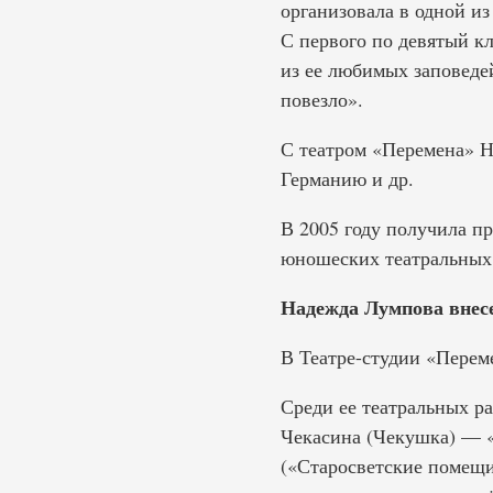
организовала в одной из
С первого по девятый кл
из ее любимых заповедей
повезло».
С театром «Перемена» Н
Германию и др.
В 2005 году получила п
юношеских театральных
Надежда Лумпова внесе
В Театре-студии «Переме
Среди ее театральных р
Чекасина (Чекушка) — «
(«Старосветские помещи