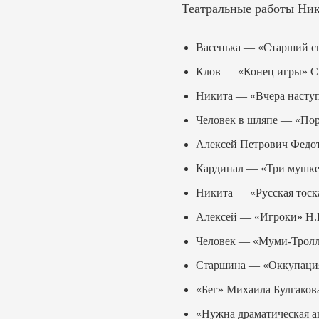
Театральные работы Ни
Васенька — «Старший с
Клов — «Конец игры» С.
Никита — «Вчера наступ
Человек в шляпе — «Пор
Алексей Петрович Федот
Кардинал — «Три мушке
Никита — «Русская тоска
Алексей — «Игроки» Н.В
Человек — «Муми-Тролль 
Старшина — «Оккупация 
«Бег» Михаила Булгакова
«Нужна драматическая ак