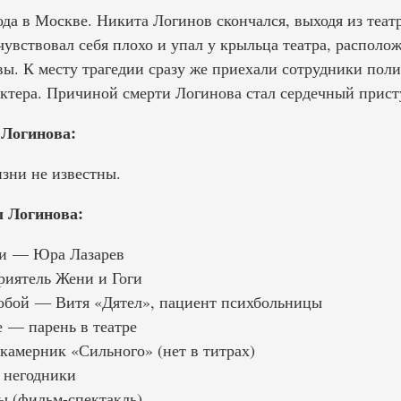
ода в Москве. Никита Логинов скончался, выходя из теат
увствовал себя плохо и упал у крыльца театра, располо
вы. К месту трагедии сразу же приехали сотрудники пол
актера. Причиной смерти Логинова стал сердечный прист
Логинова:
зни не известны.
 Логинова:
и — Юра Лазарев
риятель Жени и Гоги
обой — Витя «Дятел», пациент психбольницы
е — парень в театре
амерник «Сильного» (нет в титрах)
 негодники
ы (фильм-спектакль)