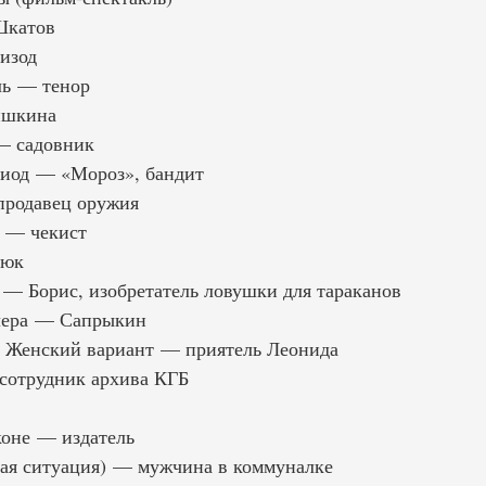
Шкатов
изод
ль — тенор
ишкина
— садовник
иод — «Мороз», бандит
родавец оружия
а — чекист
тюк
— Борис, изобретатель ловушки для тараканов
лера — Сапрыкин
. Женский вариант — приятель Леонида
сотрудник архива КГБ
коне — издатель
ая ситуация) — мужчина в коммуналке