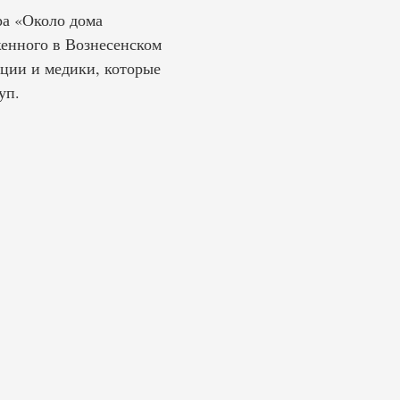
ра «Около дома
женного в Вознесенском
иции и медики, которые
уп.