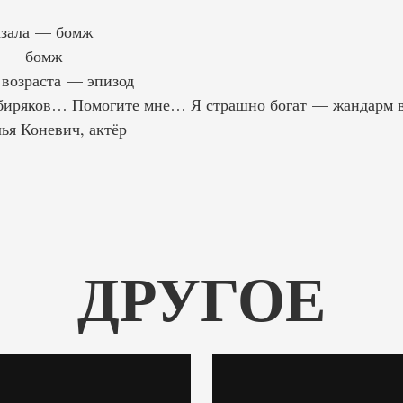
кзала — бомж
т — бомж
возраста — эпизод
иряков… Помогите мне… Я страшно богат — жандарм в
я Коневич, актёр
ДРУГОЕ