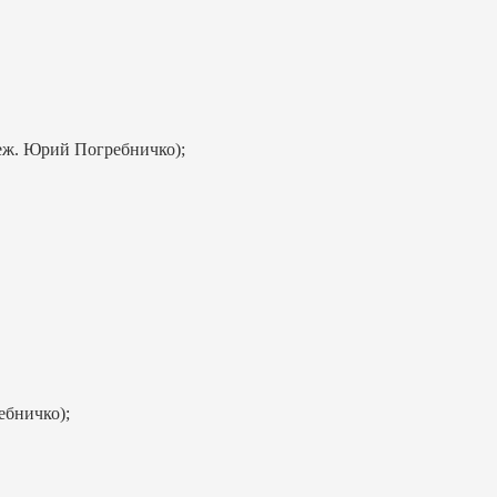
еж. Юрий Погребничко);
ебничко);