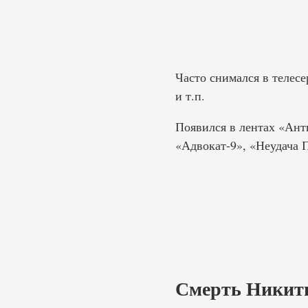
Часто снимался в телес
и т.п.
Появился в лентах «Ант
«Адвокат-9», «Неудача П
Смерть Никит