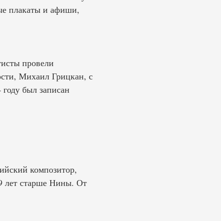
ые плакаты и афиши,
тисты провели
ости, Михаил Грицкан, с
 году был записан
сийский композитор,
9 лет старше Нины. От