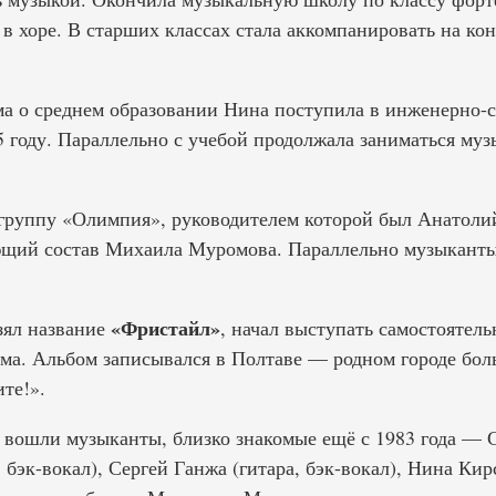
в хоре. В старших классах стала аккомпанировать на ко
а о среднем образовании Нина поступила в инженерно-с
 году. Параллельно с учебой продолжала заниматься муз
 группу «Олимпия», руководителем которой был Анатоли
ющий состав Михаила Муромова. Параллельно музыканты
«Фристайл»
зял название
, начал выступать самостоятель
ма. Альбом записывался в Полтаве — родном городе бол
те!».
 вошли музыканты, близко знакомые ещё с 1983 года — 
бэк-вокал), Сергей Ганжа (гитара, бэк-вокал), Нина Кирс