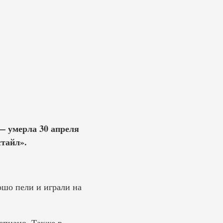
— умерла 30 апреля
стайл».
ошо пели и играли на
епиано. Также в