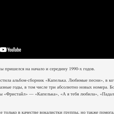
ы пришелся на начало и середину 1990-х годов.
устила альбом-сборник «Капелька. Любимые песни», в ко
азные годы, в том числе три абсолютно новых номера. Б
ы «Фристайл» — «Капелька», «А я тебя любила», «Падал
е только в качестве вокалистки группы, но также помог