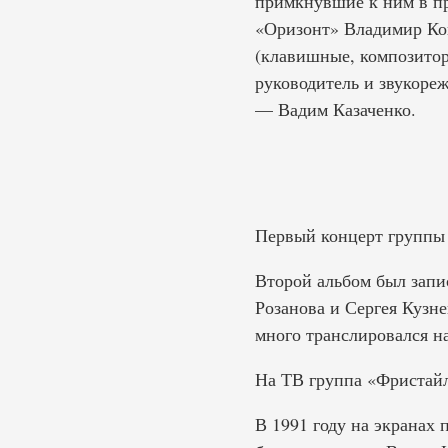
примкнувшие к ним в п
«Оризонт» Владимир Ков
(клавишные, композитор
руководитель и звукоре
— Вадим Казаченко.
Первый концерт группы с
Второй альбом был запис
Розанова и Сергея Кузн
много транслировался на
На ТВ группа «Фристайл
В 1991 году на экранах 