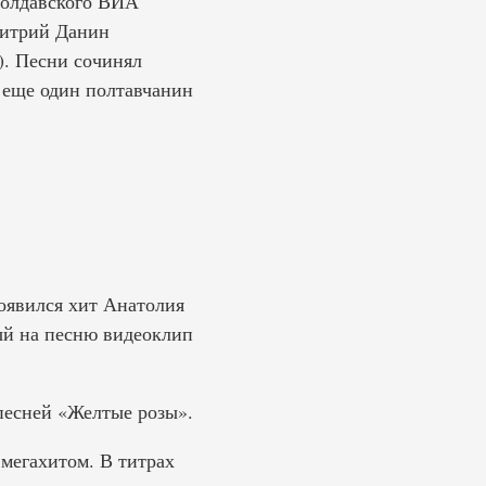
молдавского ВИА
митрий Данин
). Песни сочинял
 еще один полтавчанин
появился хит Анатолия
ый на песню видеоклип
песней «Желтые розы».
 мегахитом. В титрах