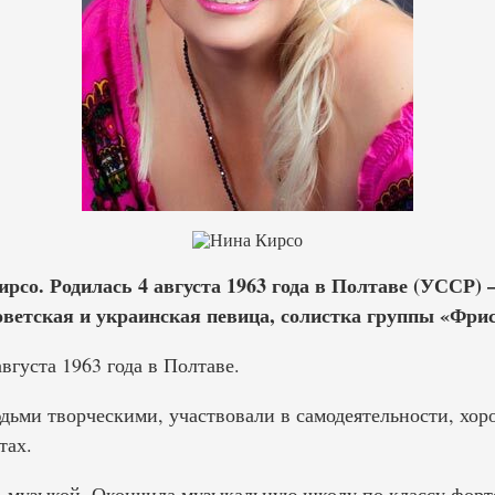
рсо. Родилась 4 августа 1963 года в Полтаве (УССР) 
Советская и украинская певица, солистка группы «Фри
вгуста 1963 года в Полтаве.
ьми творческими, участвовали в самодеятельности, хор
тах.
ь музыкой. Окончила музыкальную школу по классу форт