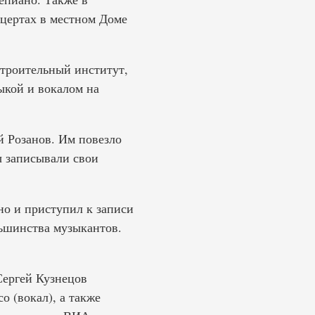
нцертах в местном Доме
троительный институт,
ыкой и вокалом на
й Розанов. Им повезло
 записывали свои
но и приступил к записи
ьшинства музыкантов.
Сергей Кузнецов
о (вокал), а также