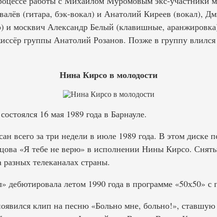
роцессе работы с Михаилом Муромовым экс-участники 
алёв (гитара, бэк-вокал) и Анатолий Киреев (вокал), Д
) и москвич Александр Белый (клавишные, аранжировка
жиссёр группы Анатолий Розанов. Позже в группу влился
Нина Кирсо в молодости
остоялся 16 мая 1989 года в Барнауле.
ан всего за три недели в июле 1989 года. В этом диске 
ецова «Я тебе не верю» в исполнении Нины Кирсо. Снят
 разных телеканалах страны.
» дебютировала летом 1990 года в программе «50х50» с 
появился клип на песню «Больно мне, больно!», ставшую