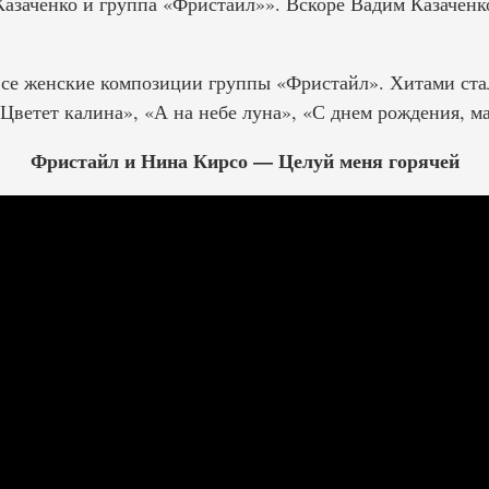
азаченко и группа «Фристайл»». Вскоре Вадим Казаченко
се женские композиции группы «Фристайл». Хитами стал
Цветет калина», «А на небе луна», «С днем рождения, м
Фристайл и Нина Кирсо — Целуй меня горячей