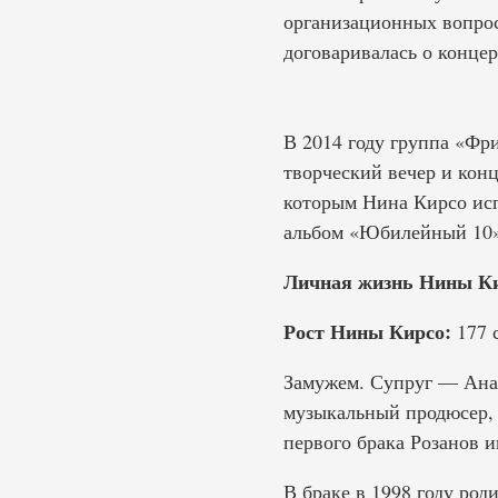
организационных вопрос
договаривалась о концер
В 2014 году группа «Фр
творческий вечер и конц
которым Нина Кирсо исп
альбом «Юбилейный 10»
Личная жизнь Нины Ки
Рост Нины Кирсо:
177 
Замужем. Супруг — Анат
музыкальный продюсер, 
первого брака Розанов и
В браке в 1998 году род