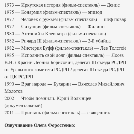
1973 — Иркутская история (фильм-спектакль) — Денис
1975 — Конармия (фильм-спектакль) — эпизод
1977 — Человек с ружьём (фильм-спектакль) — шеф-повар
1977 — Ситуация (фильм-спектакль) — Филипп
1980 — Антоний и Клеопатра (фильм-спектакль)
1982 — Ричард III (фильм-спектакль) — 2-й убийца
1982 — Мистерия Буфф (фильм-спектакль) — Лев Толстой
1985 — Исполнить свой долг (фильм-спектакль) — Лосев
В.Н. / Красин Леонид Борисович, делегат III съезда РСДРП
от Уральского комитета РСДРП / делегат III съезда РСДРП
от ЦК РСДРП
1990 — Враг народа — Бухарин — Вячеслав Михайлович
Молотов
2002 — Чтобы помнили. Юрий Волынцев
(документальный)
2011 — Пристань (фильм-спектакль) — священник
Озвучивание Олега Форостенко: