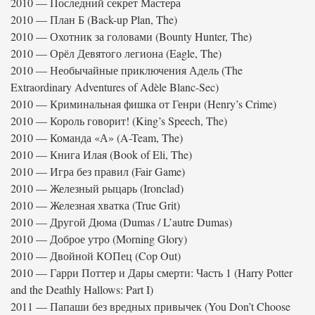
2010 — Последний секрет Мастера
2010 — План Б (Back-up Plan, The)
2010 — Охотник за головами (Bounty Hunter, The)
2010 — Орёл Девятого легиона (Eagle, The)
2010 — Необычайные приключения Адель (The
Extraordinary Adventures of Adèle Blanc-Sec)
2010 — Криминальная фишка от Генри (Henry’s Crime)
2010 — Король говорит! (King’s Speech, The)
2010 — Команда «А» (A-Team, The)
2010 — Книга Илая (Book of Eli, The)
2010 — Игра без правил (Fair Game)
2010 — Железный рыцарь (Ironclad)
2010 — Железная хватка (True Grit)
2010 — Другой Дюма (Dumas / L’autre Dumas)
2010 — Доброе утро (Morning Glory)
2010 — Двойной КОПец (Cop Out)
2010 — Гарри Поттер и Дары смерти: Часть 1 (Harry Potter
and the Deathly Hallows: Part I)
2011 — Папаши без вредных привычек (You Don’t Choose