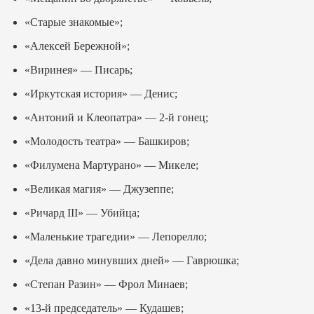
«Старые знакомые»;
«Алексей Бережной»;
«Виринея» — Писарь;
«Иркутская история» — Денис;
«Антоний и Клеопатра» — 2-й гонец;
«Молодость театра» — Башкиров;
«Филумена Мартурано» — Микеле;
«Великая магия» — Джузеппе;
«Ричард III» — Убийца;
«Маленькие трагедии» — Лепорелло;
«Дела давно минувших дней» — Гаврюшка;
«Степан Разин» — Фрол Минаев;
«13-й председатель» — Кудашев;