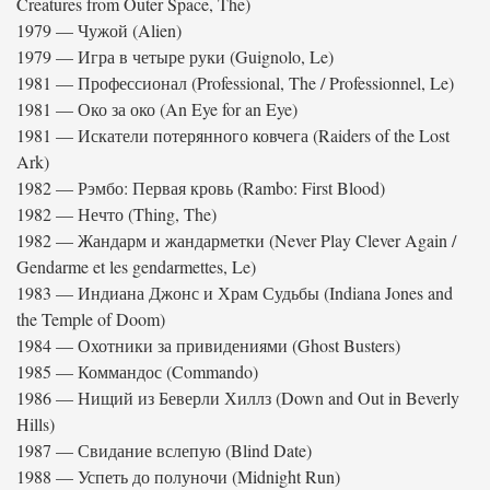
Creatures from Outer Space, The)
1979 — Чужой (Alien)
1979 — Игра в четыре руки (Guignolo, Le)
1981 — Профессионал (Professional, The / Professionnel, Le)
1981 — Око за око (An Eye for an Eye)
1981 — Искатели потерянного ковчега (Raiders of the Lost
Ark)
1982 — Рэмбо: Первая кровь (Rambo: First Blood)
1982 — Нечто (Thing, The)
1982 — Жандарм и жандарметки (Never Play Clever Again /
Gendarme et les gendarmettes, Le)
1983 — Индиана Джонс и Храм Судьбы (Indiana Jones and
the Temple of Doom)
1984 — Охотники за привидениями (Ghost Busters)
1985 — Коммандос (Commando)
1986 — Нищий из Беверли Хиллз (Down and Out in Beverly
Hills)
1987 — Свидание вслепую (Blind Date)
1988 — Успеть до полуночи (Midnight Run)