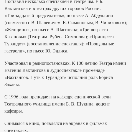
Поставил несколько спектаклей в театре им. Е.Б.
Вахтангова и в театрах других городов России:
«Тринадцатый председатель», по пьесе А. Абдуллина
(совместно с В. Шалевичем, Е. Симоновым, В. Чириковым);
«Женщины», по пьесе А. Шагиняна; «Три возраста
Казановы» (Театр им. Рубена Симонова); «Принцесса
Турандот» (восстановление спектакля); «Прощальные
гастроли», по пьесе Ю. Эдлиса.
Участвовал в радиопостановках. К 100-летию Театра имени
Евгения Вахтангова в аудиоспектакле-променаде
«Вахтангов. Путь к Турандот» исполнил роль Бориса
Захавы.
С 1996 года преподает на кафедре сценической речи
Театрального училища имени Б. В. Щукина, доцент
кафедры.
Снимался в кино, появлялся на экранах в фильмах-
спектаклях.