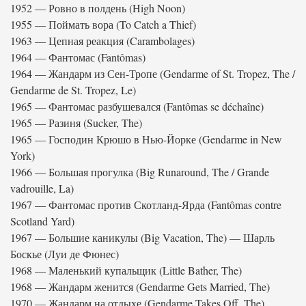
1952 — Ровно в полдень (High Noon)
1955 — Поймать вора (To Catch a Thief)
1963 — Цепная реакция (Carambolages)
1964 — Фантомас (Fantômas)
1964 — Жандарм из Сен-Тропе (Gendarme of St. Tropez, The /
Gendarme de St. Tropez, Le)
1965 — Фантомас разбушевался (Fantômas se déchaîne)
1965 — Разиня (Sucker, The)
1965 — Господин Крюшо в Нью-Йорке (Gendarme in New
York)
1966 — Большая прогулка (Big Runaround, The / Grande
vadrouille, La)
1967 — Фантомас против Скотланд-Ярда (Fantômas contre
Scotland Yard)
1967 — Большие каникулы (Big Vacation, The) — Шарль
Боскье (Луи де Фюнес)
1968 — Маленький купальщик (Little Bather, The)
1968 — Жандарм женится (Gendarme Gets Married, The)
1970 — Жандарм на отдыхе (Gendarme Takes Off, The)