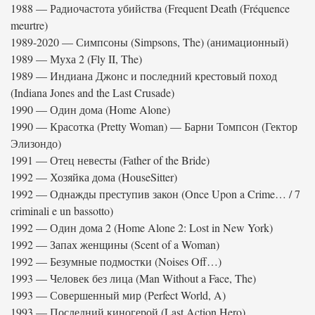
1988 — Радиочастота убийства (Frequent Death (Fréquence
meurtre)
1989-2020 — Симпсоны (Simpsons, The) (анимационный)
1989 — Муха 2 (Fly II, The)
1989 — Индиана Джонс и последний крестовый поход
(Indiana Jones and the Last Crusade)
1990 — Один дома (Home Alone)
1990 — Красотка (Pretty Woman) — Барни Томпсон (Гектор
Элизондо)
1991 — Отец невесты (Father of the Bride)
1992 — Хозяйка дома (HouseSitter)
1992 — Однажды преступив закон (Once Upon a Crime… / 7
criminali e un bassotto)
1992 — Один дома 2 (Home Alone 2: Lost in New York)
1992 — Запах женщины (Scent of a Woman)
1992 — Безумные подмостки (Noises Off…)
1993 — Человек без лица (Man Without a Face, The)
1993 — Совершенный мир (Perfect World, A)
1993 — Последний киногерой (Last Action Hero)