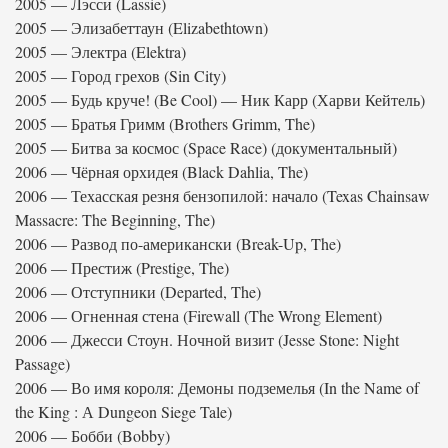
2005 — Лэсси (Lassie)
2005 — Элизабеттаун (Elizabethtown)
2005 — Электра (Elektra)
2005 — Город грехов (Sin City)
2005 — Будь круче! (Be Cool) — Ник Карр (Харви Кейтель)
2005 — Братья Гримм (Brothers Grimm, The)
2005 — Битва за космос (Space Race) (документальный)
2006 — Чёрная орхидея (Black Dahlia, The)
2006 — Техасская резня бензопилой: начало (Texas Chainsaw
Massacre: The Beginning, The)
2006 — Развод по-американски (Break-Up, The)
2006 — Престиж (Prestige, The)
2006 — Отступники (Departed, The)
2006 — Огненная стена (Firewall (The Wrong Element)
2006 — Джесси Стоун. Ночной визит (Jesse Stone: Night
Passage)
2006 — Во имя короля: Демоны подземелья (In the Name of
the King : А Dungeon Siege Tale)
2006 — Бобби (Bobby)