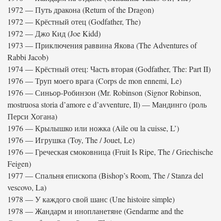
1972 — Путь дракона (Return of the Dragon)
1972 — Крёстный отец (Godfather, The)
1972 — Джо Кид (Joe Kidd)
1973 — Приключения раввина Якова (The Adventures of
Rabbi Jacob)
1974 — Крёстный отец: Часть вторая (Godfather, The: Part II)
1976 — Труп моего врага (Corps de mon ennemi, Le)
1976 — Синьор-Робинзон (Mr. Robinson (Signor Robinson,
mostruosa storia d’amore e d’avventure, Il) — Мандинго (роль
Перси Хогана)
1976 — Крылышко или ножка (Aile ou la cuisse, L’)
1976 — Игрушка (Toy, The / Jouet, Le)
1976 — Греческая смоковница (Fruit Is Ripe, The / Griechische
Feigen)
1977 — Спальня епископа (Bishop’s Room, The / Stanza del
vescovo, La)
1978 — У каждого свой шанс (Une histoire simple)
1978 — Жандарм и инопланетяне (Gendarme and the