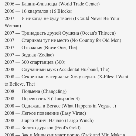
2006 — Башни-близнецы (World Trade Center)
2006 — 16 кварталов (16 Blocks)
2007 — Я никогда не буду твоей (I Could Never Be Your
Woman)
2007 — Тринадцать друзей Оушена (Ocean’s Thirteen)
2007 — Старикам тут не место (No Country for Old Men)
2007 — Отважная (Brave One, The)
2007 — Зодиак (Zodiac)
2007 — 300 спартанцев (300)
2008 — Случайный муж (Accidental Husband, The)
2008 — Секретные материалы: Хочу верить (X-Files: I Want
to Believe, The)
2008 — Подмена (Changeling)
2008 — Перевозчик 3 (Transporter 3)
2008 — Однажды в Вегасе (What Happens in Vegas…)
2008 — Легкое поведение (Easy Virtue)
2008 — Ларго Винч: Начало (Largo Winch)
2008 — Золото дураков (Fool’s Gold)
2008 — Зак и Мири снимают порно (Zack and Miri Make a