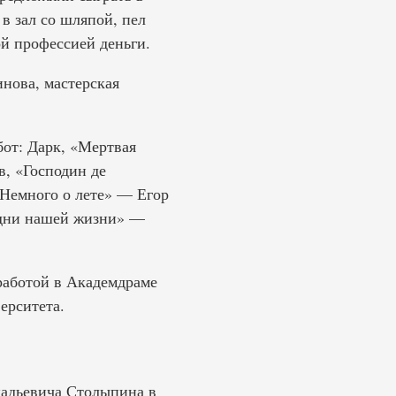
 в зал со шляпой, пел
ой профессией деньги.
нова, мастерская
бот: Дарк, «Мертвая
, «Господин де
Немного о лете» — Егор
 дни нашей жизни» —
работой в Академдраме
ерситета.
кадьевича Столыпина в