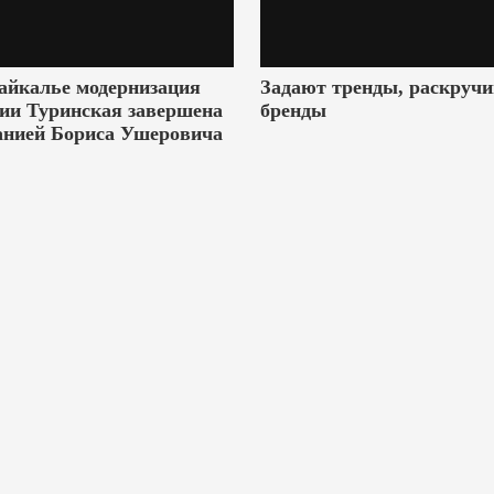
айкалье модернизация
Задают тренды, раскруч
ии Туринская завершена
бренды
анией Бориса Ушеровича