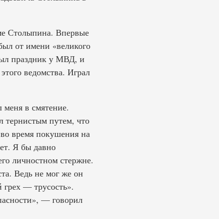
име Столыпина. Впервые
 был от имени «великого
ыл праздник у МВД, и
 этого ведомства. Играл
л меня в смятение.
л тернистым путем, что
 во время покушения на
ет. Я бы давно
его личностном стержне.
та. Ведь не мог же он
 грех — трусость».
опасности», — говорил