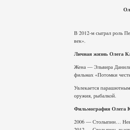
Ол
В 2012-м сыграл роль П
век».
Личная жизнь Олега К
Жена — Эльвира Данилин
фильмах «Потомки чести
Увлекается парашютным 
оружия, рыбалкой.
Фильмография Олега 
2006 — Столыпин… Нев
2012 — Столыпин, выст