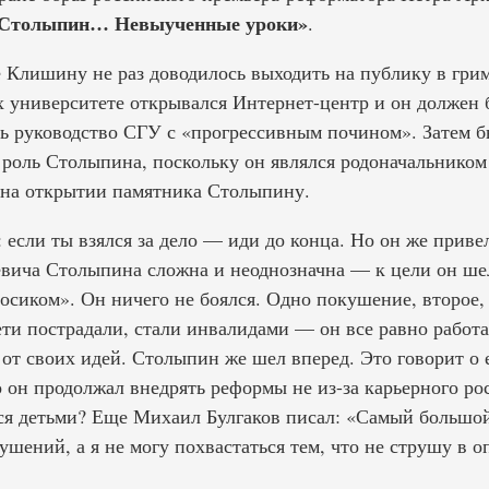
Столыпин… Невыученные уроки»
.
е Клишину не раз доводилось выходить на публику в гр
их университете открывался Интернет-центр и он должен
ь руководство СГУ с «прогрессивным почином». Затем б
 роль Столыпина, поскольку он являлся родоначальником
 на открытии памятника Столыпину.
 если ты взялся за дело — иди до конца. Но он же приве
вича Столыпина сложна и неоднозначна — к цели он ше
босиком». Он ничего не боялся. Одно покушение, второе,
ти пострадали, стали инвалидами — он все равно работа
 от своих идей. Столыпин же шел вперед. Это говорит о 
он продолжал внедрять реформы не из-за карьерного рос
ся детьми? Еще Михаил Булгаков писал: «Самый большой
шений, а я не могу похвастаться тем, что не струшу в 