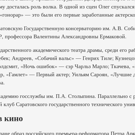
му досталась роль волка. В одной из сцен Олег спускался
 «гонорар» — это были его первые заработанные актерск
ратовскую Государственную консерваторию им. А.В. Соби
Р, профессора Валентины Александровны Ермаковой.
дарственного академического театра драмы, среди его ра
бек; Андреев, «Собачий вальс» — Генрих Тиле; Кузнецов
дсмит, «Ночь ошибок» — сэр Чарльз Марло; Ткачева, «
р, «Гамлет» — Первый актер; Уильям Сароян, «Лучшие
а.
адемию госслужбы им. П.А. Столыпина. Параллельно с 
й клуб Саратовского государственного технического унив
в кино
экране образ российского премьера-реформатора Петра Ар