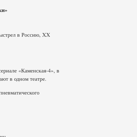
ки»
ыстрел в Россию, XX
ериале «Каменская-4», в
ют в одном театре.
 пневматического
пин