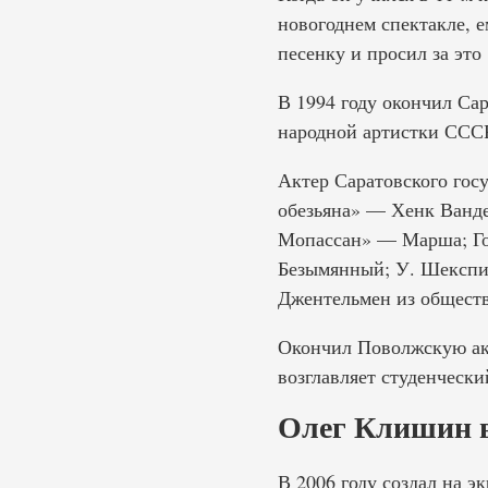
новогоднем спектакле, е
песенку и просил за это
В 1994 году окончил Са
народной артистки ССС
Актер Саратовского госу
обезьяна» — Хенк Ванде
Мопассан» — Марша; Гол
Безымянный; У. Шекспи
Джентельмен из обществ
Окончил Поволжскую ак
возглавляет студенчески
Олег Клишин 
В 2006 году создал на 