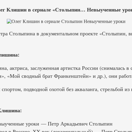
ег Клишин в сериале «Столыпин… Невыученные уро
етра Столыпина в документальном проекте «Столыпин, в
лишина:
а, актриса, заслуженная артистка России (снималась в с
», «Мой сводный брат Франкенштейн» и др.), они работа
спортом, подводной охотой без акваланга, стрельбой из
Клишина:
ыученные уроки — Петр Аркадьевич Столыпин
рел в Россию, XX век (документальный) — Петр Столы