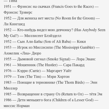
— Тина
1951 — Фрэнсис на скачках (Francis Goes to the Races) —
Фрэнсис Трэверс
1952 — Для жениха нет места (No Room for the Groom) —
Ли Кингшед
1952 — Кто-нибудь видел мою девчонку? (Has Anybody Seen
My Gal?) — Миллисент Блэйзделл
1952 — Сын Али-Бабы (Son of Ali Baba) — Кики
1953 — Игрок из Миссисипи (The Mississippi Gambler) —
Анжелик «Лиа» Дюро
1955 — Дымовой сигнал (Smoke Signal) — Лора Эванс
1961 — Мошенник (The Hustler) — Сара Пакард
1976 — Кэрри (Carrie) — Маргарет Уайт
1979 — Тим (The Tim) — Мэри Хортон
1983 — Поющие в терновнике (The Thorn Birds) — Энн
Мюллер
1985 — Возвращение в страну Оз (Return to Oz) — тётя Эм
1986 — Дети меньшего бога (Children of a Lesser God) —
миссис Норман