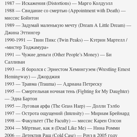
1987 — Искажения (Distortions) — Марго Колдуэлл
1988 — Свидание со смертью (Appointment with Death) —
миссис Бойнтон
1989 — Задумай маленькую мечту (Dream A Little Dream) —
Джина Эттингер
1990-1991 — Твин Пикс (Twin Peaks) — Кэтрин Мартелл /
«мистер Тоджамура»
1991 — Чужие деньги (Other People’s Money) — Би
Салливан
1993 — Я боролся с Эрнестом Хемингуэем (Wrestling Ernest
Hemingway) — Джорджия
1993 — Травма (Trauma) — Адриана Петреску
1995 — Смертельная ночная тень (Fighting for My Daughter)
— Эдна Бартон
1995 — Луговая арфа (The Grass Harp) — Долли Тэлбо
1997 — Острота ощущений (Intensity) — Мириам Брейнард
1998 — Факультет (The Faculty) — миссис Карен Олсон
2004 — Мёртвые, как я (Dead Like Me) — Нина Ромми
2006 — Детектив Раш (Cold Case) — Роуз в 2005 году