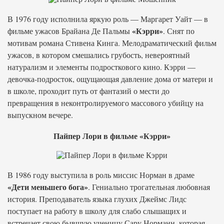
В 1976 году исполнила яркую роль — Маргарет Уайт — в
«Кэрри»
фильме ужасов Брайана Де Пальмы
. Снят по
мотивам романа Стивена Кинга. Мелодраматический фильм
ужасов, в котором смешались грубость, невероятный
натурализм и элементы подросткового кино. Кэрри —
девочка-подросток, ощущающая давление дома от матери и
в школе, проходит путь от фантазий о мести до
превращения в неконтролируемого массового убийцу на
выпускном вечере.
Пайпер Лори в фильме «Кэрри»
В 1986 году выступила в роль миссис Норман в драме
«Дети меньшего бога»
. Гениально трогательная любовная
история. Преподаватель языка глухих Джеймс Лидс
поступает на работу в школу для слабо слышащих и
встречает свою бывшую ученицу Сару Норманн, которая