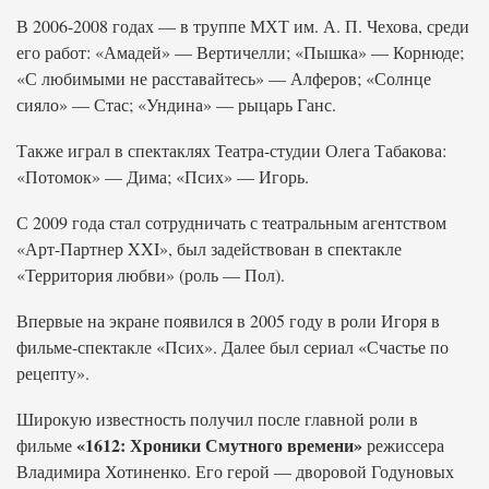
В 2006-2008 годах — в труппе МХТ им. А. П. Чехова, среди
его работ: «Амадей» — Вертичелли; «Пышка» — Корнюде;
«С любимыми не расставайтесь» — Алферов; «Солнце
сияло» — Стас; «Ундина» — рыцарь Ганс.
Также играл в спектаклях Театра-студии Олега Табакова:
«Потомок» — Дима; «Псих» — Игорь.
С 2009 года стал сотрудничать с театральным агентством
«Арт-Партнер XXI», был задействован в спектакле
«Территория любви» (роль — Пол).
Впервые на экране появился в 2005 году в роли Игоря в
фильме-спектакле «Псих». Далее был сериал «Счастье по
рецепту».
Широкую известность получил после главной роли в
«1612: Хроники Смутного времени»
фильме
режиссера
Владимира Хотиненко. Его герой — дворовой Годуновых