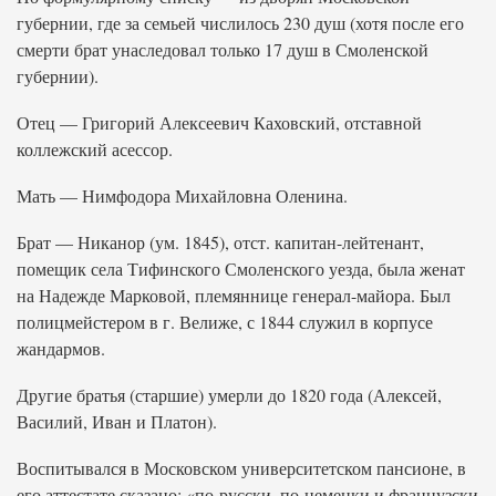
губернии, где за семьей числилось 230 душ (хотя после его
смерти брат унаследовал только 17 душ в Смоленской
губернии).
Отец — Григорий Алексеевич Каховский, отставной
коллежский асессор.
Мать — Нимфодора Михайловна Оленина.
Брат — Никанор (ум. 1845), отст. капитан-лейтенант,
помещик села Тифинского Смоленского уезда, была женат
на Надежде Марковой, племяннице генерал-майора. Был
полицмейстером в г. Велиже, с 1844 служил в корпусе
жандармов.
Другие братья (старшие) умерли до 1820 года (Алексей,
Василий, Иван и Платон).
Воспитывался в Московском университетском пансионе, в
его аттестате сказано: «по-русски, по-немецки и французски