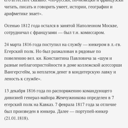
читать, писать и говорить умеет, истории, географии и
арифметике знает».
Осенью 1812 года остался в занятой Наполеоном Москве,
сотрудничал с французами — был т.н. комиссаром.
24 марта 1816 года поступил на службу — юнкером в л.-гв.
Егерский полк. Но был разжалован в рядовые по
повелению вел. кн. Константина Павловича за «шум и
разные неблагопристойности в доме коллежской асессорши
Вангерсгейм, за неплатеж денег в кондитерскую лавку и
леность к службе».
13 декабря 1816 года по распоряжению командующего
дивизией генерал-майора Жемчужникова определен в 7
егерский полк на Кавказ. 7 феврала 1817 года за отличие
был произведен в юнкера. Далее — портупей-юнкер
(21.01.1818).