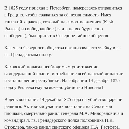
В 1825 году приехал в Петербург, намереваясь отправиться
в Грецию, чтобы сражаться за её независимость. Имея
«пылкий характер, готовый на самоотвержение» (К. Ф.
Рылеев) и свободолюбие («я и в цепях буду вечно
свободен»), был принят в Северное тайное общество.
Как член Северного общества организовал его ячейку в л.-
гв. Гренадерском полку.
Каховский полагал необходимым уничтожение
самодержавной власти, истребление всей царской династии
и установление республики. На собрании 13 декабря 1825
года у Рылеева ему назначено убийство Николая I.
В день восстания 14 декабря 1825 года на убийство царя не
решился. Активный участник восстания на Сенатской
площади, смертельно ранил генерала М.А. Милорадовича и
командира л.-гв. Гренадерского полка полковника Н.К.
Стюрлера, также ранил свитского офицера П.А. Гастфера.