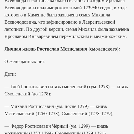
Всеволода и Ростислава было связано с походом Ярослава
Всеволодовича владимирского зимой 1239/40 годов, в ходе
которого в Каменце была захвачена семья Михаила
Всеволодовича, что зафиксировано в Лаврентьевской
летописи. По другой версии, семья Михаила была захвачена
Ярославом Ингваревичем перемильским и меджибожским.
Личная жизнь Ростислав Мстиславич (смоленского):
О жене данных нет.
Дети:
— Глеб Ростиславич (князь смоленский) (ум. 1278) — князь
Смоленский (до 1278);
— Михаил Ростиславич (ум. после 1279) — князь
Мстиславский (1260-1278), Смоленский (1278-1279);
— Фёдор Ростиславич Чёрный (ум. 1299) — князь
можайский (1250-1299), Смоленский (1279-1281),