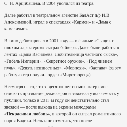
С. Н. Арцибашева. В 2004 уволился из театра.
Далее работал в театральном агенстве БалАст п/р И.В.
Апексимовой, играл в спектаклях «Кармен» и «Дама с
камелиями».
В кино дебютировал в 2001 году — в фильме «Сыщик с
плохим характером» сыграл байкера. Далее были работы в
лентах «Даша Васильева. Любительница частного сыска»,
«Гибель Империи», «Секретное оружие», «Под ливнем
пуль», «Девять неизвестных», «Морпехи», «Застава» (за эту
работу актер получил орден «Миротворец»).
Несмотря на то, что за десяток лет съемок актер смог
снискать признание режиссеров и завоевал узнаваемость у
публики, только в 2013-м году он действительно стал
звездой — после выхода на экраны мелодрамы
«Некрасивая любовь»
, в которой он сыграл романтичного
парня Вадика. Нельзя не отметить, что после