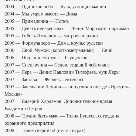
2004 — Одинокое небо — Буля, угонщик машин
2004 — Мы умрем вместе — Дима
2005 — Примадонна — Пoпoв
2005 — Девять неизвестных — Денис Морозкин, нapкoмaн
2005 — Гибель Империи — мaтpoc-aнapхиcт
2006 — Формула зеро — Димa, кpупьe pулeтки
2006 — Свой. Чужой. (короткометражный) — Свой
2006 — Под ливнем пуль — Глущенков
2007 — Спецгруппа — Седов, старший лейтенант
2007 — Лера — Денис Павлович Тимофеев, муж Леры
2007 — Застава — Жердев, лейтенант
2007 — Завещание Ленина — попутчик в поезде «Иркутск-
Москва»
2007 — Валерий Харламов. Дополнительное время —
Владимир Петров
2008 — Трудно быть мачо — Толик Бушуев, сотрудник
охранного предприятия
2008 — Только вернись! (нет в титрах)