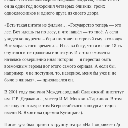
он за один год похоронил четверых близких: троих
одноклассников и одного друга из своего двора.
«Есть такая цитата из фильма… «Государство теперь — это
лес. Вот идешь ты по лесу, и что нашёл — то твоё. А если
увидел конкурента – бери пистолет и стреляй ему в голову».
Вот мораль того времени… И слава богу, что я в свои 18-ть
очутился в театральном институте. И с этого момента
началась совершенно иная история — я перестал быть
возможным героем вот этого самого сериала. А если бы,
например, я не поступил, то, наверное, меня бы уже и не
было в живых», — признавался он.
В 2001 году окончил Международный Славянский институт
им. Г.Р. Державина, мастер И.М. Москвин-Тарханов. В том
же году стал лауреатом Всероссийского конкурса чтецов
имени В. Яхонтова (премия Куницына).
После вуза был принят в труппу театра «На Покровке» п/р