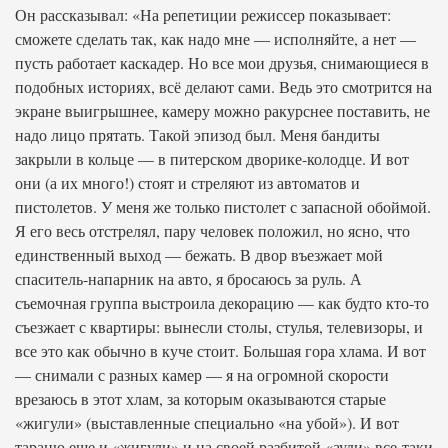
Он рассказывал: «На репетиции режиссер показывает:
сможете сделать так, как надо мне — исполняйте, а нет —
пусть работает каскадер. Но все мои друзья, снимающиеся в
подобных историях, всё делают сами. Ведь это смотрится на
экране выигрышнее, камеру можно ракурснее поставить, не
надо лицо прятать. Такой эпизод был. Меня бандиты
закрыли в кольце — в питерском дворике-колодце. И вот
они (а их много!) стоят и стреляют из автоматов и
пистолетов. У меня же только пистолет с запасной обоймой.
Я его весь отстрелял, пару человек положил, но ясно, что
единственный выход — бежать. В двор въезжает мой
спаситель-напарник на авто, я бросаюсь за руль. А
съемочная группа выстроила декорацию — как будто кто-то
съезжает с квартиры: вынесли столы, стулья, телевизоры, и
все это как обычно в куче стоит. Большая гора хлама. И вот
— снимали с разных камер — я на огромной скорости
врезаюсь в этот хлам, за которым оказываются старые
«жигули» (выставленные специально «на убой»). И вот
тараню еще и «жигули» и на своей разбитой «ауди» все-таки