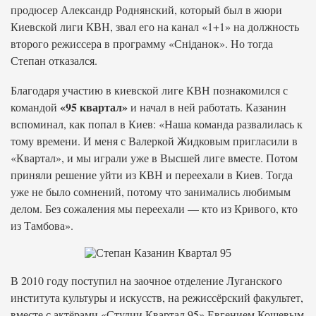
продюсер Александр Роднянский, который был в жюри
Киевской лиги КВН, звал его на канал «1+1» на должность
второго режиссера в программу «Сніданок». Но тогда
Степан отказался.
Благодаря участию в киевской лиге КВН познакомился с
«95 квартал»
командой
и начал в ней работать. Казанин
вспоминал, как попал в Киев: «Наша команда развалилась к
тому времени. И меня с Валеркой Жидковым пригласили в
«Квартал», и мы играли уже в Высшей лиге вместе. Потом
приняли решение уйти из КВН и переехали в Киев. Тогда
уже не было сомнений, потому что занимались любимым
делом. Без сожаления мы переехали — кто из Кривого, кто
из Тамбова».
В 2010 году поступил на заочное отделение Луганского
института культуры и искусств, на режиссёрский факультет,
вместе с актёрами «Студии Квартал 95» Евгением Кошевым