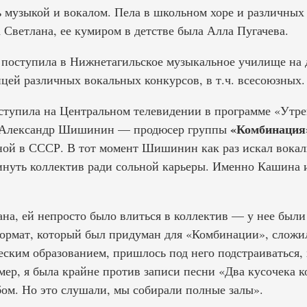
ь музыкой и вокалом. Пела в школьном хоре и различных
 Светлана, ее кумиром в детстве была Алла Пугачева.
поступила в Нижнетагильское музыкальное училище на 
цей различных вокальных конкурсов, в т.ч. всесоюзных.
ступила на Центральном телевидении в программе «Утрен
«Комбинация
л Александр Шишинин — продюсер группы
ной в СССР. В тот момент Шишинин как раз искал вокал
уть коллектив ради сольной карьеры. Именно Кашина и
ана, ей непросто было влиться в коллектив — у нее были
Формат, который был придуман для «Комбинации», сложил
еским образованием, пришлось под него подстраиваться,
р, я была крайне против записи песни «Два кусочека ко
ом. Но это слушали, мы собирали полные залы».