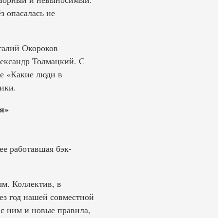
з опасалась не
талий Окороков
лександр Толмацкий. С
же «Какие люди в
ики.
я»
ее работавшая бэк-
м. Коллектив, в
з год нашей совместной
 с ним и новые правила,