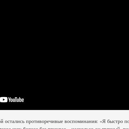
й остались противоречивые воспоминания: «Я быстро поз
такое шоу-бизнес без прикрас – насколько он грязный, 