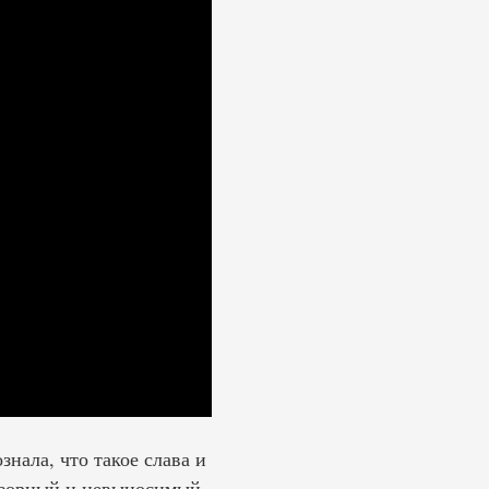
нала, что такое слава и
позорный и невыносимый.