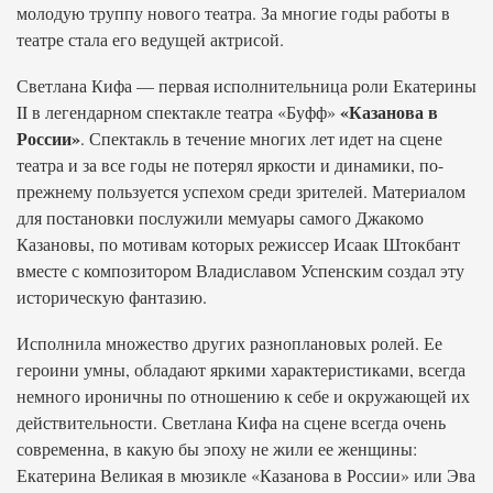
молодую труппу нового театра. За многие годы работы в
театре стала его ведущей актрисой.
Светлана Кифа — первая исполнительница роли Екатерины
«Казанова в
II в легендарном спектакле театра «Буфф»
России»
. Спектакль в течение многих лет идет на сцене
театра и за все годы не потерял яркости и динамики, по-
прежнему пользуется успехом среди зрителей. Материалом
для постановки послужили мемуары самого Джакомо
Казановы, по мотивам которых режиссер Исаак Штокбант
вместе с композитором Владиславом Успенским создал эту
историческую фантазию.
Исполнила множество других разноплановых ролей. Ее
героини умны, обладают яркими характеристиками, всегда
немного ироничны по отношению к себе и окружающей их
действительности. Светлана Кифа на сцене всегда очень
современна, в какую бы эпоху не жили ее женщины:
Екатерина Великая в мюзикле «Казанова в России» или Эва