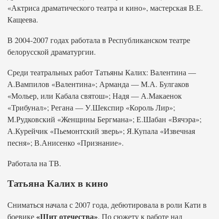
«Актриса драматического театра и кино», мастерская В.Е.
Кащеева.
В 2004-2007 годах работала в Республиканском театре
белорусской драматургии.
Среди театральных работ Татьяны Калих: Валентина —
А.Вампилов «Валентина»; Арманда — М.А. Булгаков
«Мольер, или Кабала святош»; Надя — А.Макаенок
«Трибунал»; Регана — У.Шекспир «Король Лир»;
М.Рудковский «Женщины Бергмана»; Е.Шабан «Вячэра»;
А.Курейчик «Пьемонтский зверь»; Я.Купала «Извечная
песня»; В.Анисенко «Признание».
Работала на ТВ.
Татьяна Калих в кино
Сниматься начала с 2007 года, дебютировала в роли Кати в
«Щит отечества»
боевике
. По сюжету к работе над