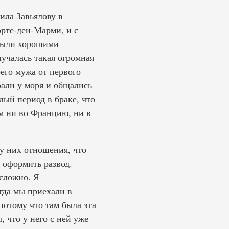
ла Завьялову в
орте-деи-Марми, и с
 были хорошими
лучалась такая огромная
его мужа от первого
рали у моря и общались
лый период в браке, что
им ни во Францию, ни в
у них отношения, что
м оформить развод.
 сложно. Я
гда мы приехали в
 потому что там была эта
 что у него с ней уже