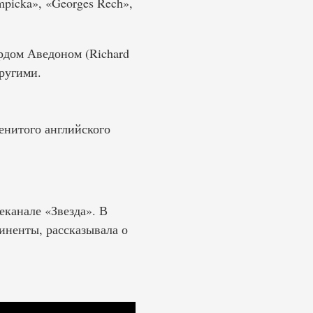
mpicka», «Georges Rech»,
рдом Аведоном (Richard
другими.
енитого английского
еканале «Звезда». В
иненты, рассказывала о