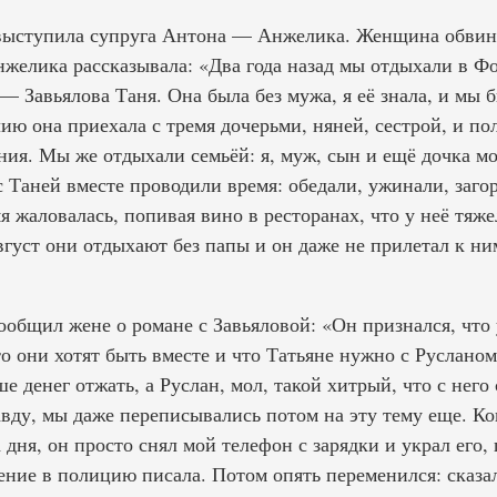
выступила супруга Антона — Анжелика. Женщина обвини
нжелика рассказывала: «Два года назад мы отдыхали в Ф
— Завьялова Таня. Она была без мужа, я её знала, и мы
ю она приехала с тремя дочерьми, няней, сестрой, и по
ия. Мы же отдыхали семьёй: я, муж, сын и ещё дочка мо
с Таней вместе проводили время: обедали, ужинали, заго
я жаловалась, попивая вино в ресторанах, что у неё тяже
август они отдыхают без папы и он даже не прилетал к н
ообщил жене о романе с Завьяловой: «Он признался, что 
то они хотят быть вместе и что Татьяне нужно с Руслано
 денег отжать, а Руслан, мол, такой хитрый, что с него
авду, мы даже переписывались потом на эту тему еще. Ко
 дня, он просто снял мой телефон с зарядки и украл его,
ение в полицию писала. Потом опять переменился: сказал,