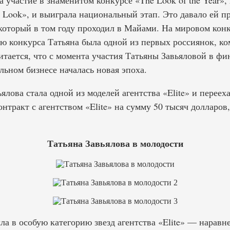
а участие в знаменитом конкурсе «The Look of the Year»
l Look», и выиграла национальный этап. Это давало ей п
оторый в том году проходил в Майами. На мировом конку
ю конкурса Татьяна была одной из первых россиянок, ком
итается, что с момента участия Татьяны Завьяловой в фин
льном бизнесе началась новая эпоха.
ьялова стала одной из моделей агентства «Elite» и перее
нтракт с агентством «Elite» на сумму 50 тысяч долларов
Татьяна Завьялова в молодости
ла в особую категорию звезд агентства «Elite» — наравн