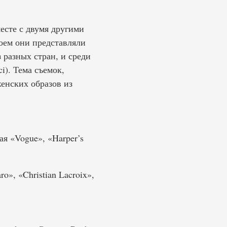
месте с двумя другими
ем они представляли
 разных стран, и среди
i). Тема съемок,
енских образов из
я «Vogue», «Harper’s
o», «Christian Lacroix»,