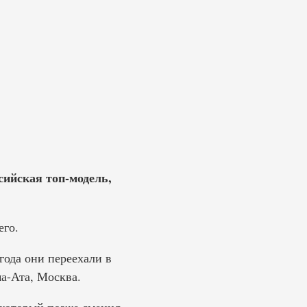
сийская топ-модель,
его.
года они переехали в
ма-Ата, Москва.