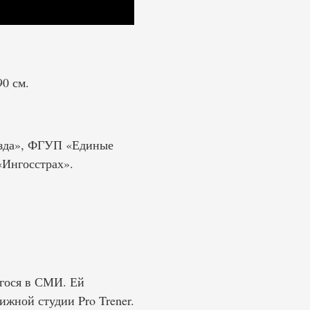
0 см.
езда», ФГУП «Единые
«Ингосстрах».
егося в СМИ. Ей
жной студии Pro Trener.