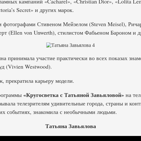
амных кампаний «Cacharel», «Christian Dior», «Lolita Le
toria’s Secret» и других марок.
и фотографами Стивеном Мейзелом (Steven Meisel), Рича
рт (Ellen von Unwerth), стилистом Фабьеном Бароном и 
яна принимала участие практически во всех показах знам
д (Vivien Westwood).
ж, прекратила карьеру модели.
«Кругосветка с Татьяной Завьяловой»
программы
на тел
ывала телезрителям удивительные города, страны и конт
их событиях, знакомила с необычными людьми.
Татьяна Завьялова