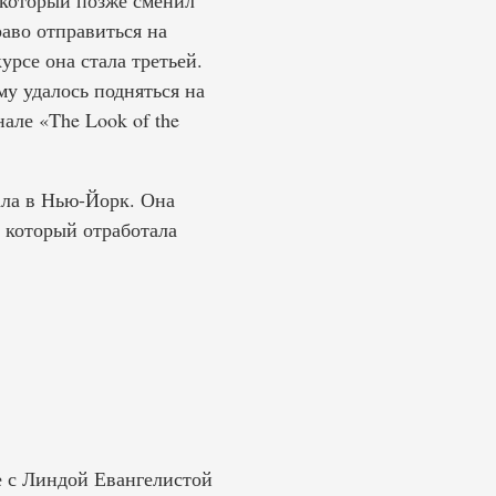
, который позже сменил
раво отправиться на
рсе она стала третьей.
у удалось подняться на
але «The Look of the
хала в Нью-Йорк. Она
, который отработала
е с Линдой Евангелистой