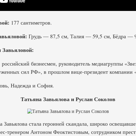
вой:
177 сантиметров.
авьяловой:
Грудь — 87,5 см, Талия — 59,5 см, Бёдра — 9
 Завьяловой:
 российский бизнесмен, руководитель медиагруппы «Зв
женных сил РФ», в прошлом вице-президент компании 
овь, Надежда и София.
Татьяна Завьялова и Руслан Соколов
на Завьялова стала героиней скандала, широко освещавш
ес-тренером Антоном Феоктистовым, сотрудником прести