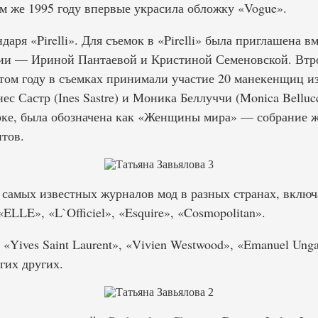
м же 1995 году впервые украсила обложку «Vogue».
даря «Pirelli». Для съемок в «Pirelli» была приглашена в
ии — Ириной Пантаевой и Кристиной Семеновской. Втро
 том году в съемках принимали участие 20 манекенщиц из
ес Састр (Ines Sastre) и Моника Беллуччи (Monica Bellucc
ке, была обозначена как «Женщины мира» — собрание ж
тов.
самых известных журналов мод в разных странах, включа
 «ELLE», «L`Officiel», «Esquire», «Cosmopolitan».
«Yives Saint Laurent», «Vivien Westwood», «Emanuel Ungar
гих других.