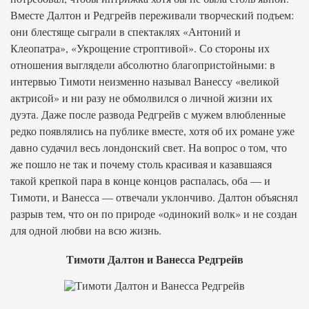
Вместе Далтон и Редгрейв переживали творческий подъем:
они блестяще сыграли в спектаклях «Антоний и
Клеопатра», «Укрощение строптивой». Со стороны их
отношения выглядели абсолютно благопристойными: в
интервью Тимоти неизменно называл Ванессу «великой
актрисой» и ни разу не обмолвился о личной жизни их
дуэта. Даже после развода Редгрейв с мужем влюбленные
редко появлялись на публике вместе, хотя об их романе уже
давно судачил весь лондонский свет. На вопрос о том, что
же пошло не так и почему столь красивая и казавшаяся
такой крепкой пара в конце концов распалась, оба — и
Тимоти, и Ванесса — отвечали уклончиво. Далтон объяснял
разрыв тем, что он по природе «одинокий волк» и не создан
для одной любви на всю жизнь.
Тимоти Далтон и Ванесса Редгрейв