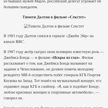
из бывших мужей Марло, российский делегат угрожает ей
большим скандалом.
Тимоти Далтон в фильме «Секстет»
В 1983 году Далтон снялся в сериале «Джейн Эйр» на
канале BBC.
В 1987 году актёр сыграл свою всемирно известную роль —
«Искры из глаз»
Джеймса Бонда — в фильме
. Фильм
рассказывает о том, как Джеймса Бонда вызывают на
задание в Чехословакию, он должен помочь молодому
резиденту МИ-6 осуществить побег генерала КГБ Георгия
Коскова на Запад. Тот пошёл на музыкальный концерт, его
охраняют люди КГБ и снайпер. «Я, как и подобает Бонду,
люблю красивых женщин и спортивные автомобили», —
говорил он.
Спустя несколько лет Далтона снова позвали на роль агента