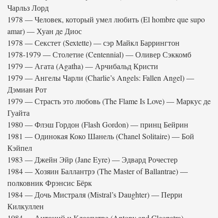
Чарльз Лорд
1978 — Человек, который умел любить (El hombre que supo
amar) — Хуан дe Диос
1978 — Секстет (Sextette) — сэр Майкл Баррингтон
1978-1979 — Столетие (Centennial) — Оливер Сэккомб
1979 — Агата (Agatha) — Арчибальд Кристи
1979 — Ангелы Чарли (Charlie’s Angels: Fallen Angel) —
Дэмиан Рот
1979 — Страсть это любовь (The Flame Is Love) — Маркус дe
Гуайта
1980 — Флэш Гордон (Flash Gordon) — принц Бейрин
1981 — Одинокая Коко Шанель (Chanel Solitaire) — Бой
Кэйпел
1983 — Джейн Эйр (Jane Eyre) — Эдвард Рочестер
1984 — Хозяин Баллантрэ (The Master of Ballantrae) —
полковник Фрэнсис Бёрк
1984 — Дочь Мистраля (Mistral’s Daughter) — Перри
Килкуллен
1984 — Антоний и Клеопатра (Antony and Cleopatra) —