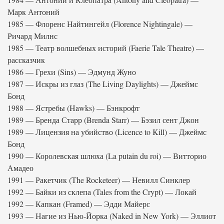
Марк Антоний
1985 — Флоренс Найтингейл (Florence Nightingale) —
Ричард Милнс
1985 — Театр волшебных историй (Faerie Tale Theatre) —
рассказчик
1986 — Грехи (Sins) — Эдмунд Жуно
1987 — Искры из глаз (The Living Daylights) — Джеймс
Бонд
1988 — Ястребы (Hawks) — Бэнкрофт
1989 — Бренда Старр (Brenda Starr) — Бэзил сент Джон
1989 — Лицензия на убийство (Licence to Kill) — Джеймс
Бонд
1990 — Королевская шлюха (La putain du roi) — Витторио
Амадео
1991 — Ракетчик (The Rocketeer) — Невилл Синклер
1992 — Байки из склепа (Tales from the Crypt) — Локай
1992 — Капкан (Framed) — Эдди Майерс
1993 — Нагие из Нью-Йорка (Naked in New York) — Эллиот