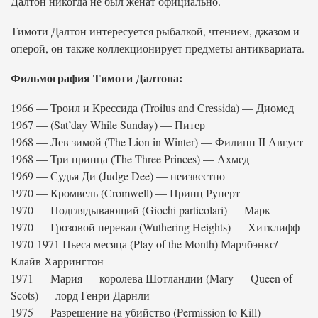
Далтон никогда не был женат официально.
Тимоти Далтон интересуется рыбалкой, чтением, джазом и
оперой, он также коллекционирует предметы антиквариата.
Фильмография Тимоти Далтона:
1966 — Троил и Крессида (Troilus and Cressida) — Диомед
1967 — (Sat’day While Sunday) — Питер
1968 — Лев зимой (The Lion in Winter) — Филипп II Август
1968 — Три принца (The Three Princes) — Ахмед
1969 — Судья Ди (Judge Dee) — неизвестно
1970 — Кромвель (Cromwell) — Принц Руперт
1970 — Подглядывающий (Giochi particolari) — Марк
1970 — Грозовой перевал (Wuthering Heights) — Хитклифф
1970-1971 Пьеса месяца (Play of the Month) Марчбэнкс/
Клайв Харрингтон
1971 — Мария — королева Шотландии (Mary — Queen of
Scots) — лорд Генри Дарнли
1975 — Разрешение на убийство (Permission to Kill) —