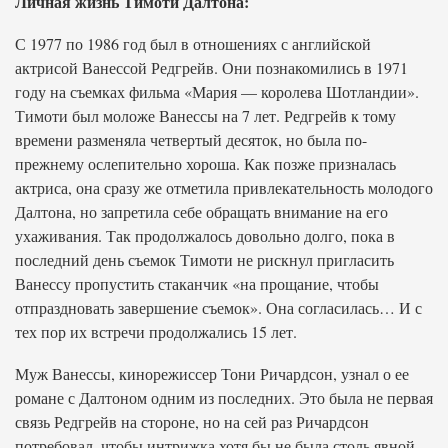
Личная жизнь Тимоти Далтона:
С 1977 по 1986 год был в отношениях с английской
актрисой Ванессой Редгрейв. Они познакомились в 1971
году на съемках фильма «Мария — королева Шотландии».
Тимоти был моложе Ванессы на 7 лет. Редгрейв к тому
времени разменяла четвертый десяток, но была по-
прежнему ослепительно хороша. Как позже призналась
актриса, она сразу же отметила привлекательность молодого
Далтона, но запретила себе обращать внимание на его
ухаживания. Так продолжалось довольно долго, пока в
последний день съемок Тимоти не рискнул пригласить
Ванессу пропустить стаканчик «на прощание, чтобы
отпраздновать завершение съемок». Она согласилась… И с
тех пор их встречи продолжались 15 лет.
Муж Ванессы, кинорежиссер Тони Ричардсон, узнал о ее
романе с Далтоном одним из последних. Это была не первая
связь Редгрейв на стороне, но на сей раз Ричардсон
потребовал, чтобы интрижка хотя бы не была столь явной.