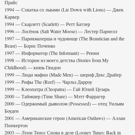
Прайс
1994 — Схватка со львами (Lie Down with Lions) — Джек
Карвер
1994 — Скарлетт (Scarlett) — Ретт Батлер
1996 — Лосёнок (Salt Water Moose) — Лестер Парнелл
1997 — Парикмахерша и чудовище (The Beautician and the
Beast) — Борис Поченко
1997 — Информатор (The Informant) — Ренни
1998 — Истории из моего детства (Stories from My
Childhood) — князь Гвидон
1999 — Люди мафии (Made Men) — шериф Декс Драйер
1999 — Рифы The (Reef) — Чарльз Дарроу
1999 — Клеопатра (Cleopatra) — Гай Юлий Цезарь
2000 — Таймшер (Time Share) — Мэтт Фаррагер
2000 — Одержимый дьяволом (Possessed) — отец Уильям
Боуден
2001 — Американские герои (American Outlaws) — Аллан
Пинкертон
2003 — Луни Тюнз: Снова в деле (Looney Tunes: Back in