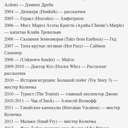
Action) — Дэмиен Дрейк
2004 — Дюнкерк (Dunkirk) — рассказчик
2005 — Геракл (Hercules) — Амфитрион
2006 — Мисс Марпл Агаты Кристи (Agatha Christie’s Marple)
— капитан Клайв Тревильян
2006 — Сказания Земноморья (Tales from Earthsea) — Гед
2007 — Типа крутые легавые (Hot Fuzz) — Саймон
Скиннер
2008 — (Unknown Sender) — Майлс
2009-2010 — Доктор Кто (Doctor Who) — Рассилон/
рассказчик
2010 — История игрушек: Большой побег (Toy Story 3) —
мистер Колючка
2010 — Турист (The Tourist) — главный инспектор Джонс
2010-2011 — Чак (Chuck) — Алексей Волкофф
2011 — Гавайские каникулы (Hawaiian Vacation) — мистер
Колючка
2011 — Мальки (Small Fry) — мистер Колючка
2012 — Феи: Тайна зимнего леса (Secret of the Wings) —