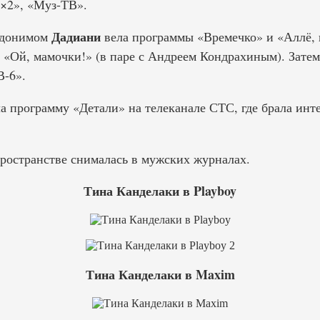
×2», «Муз-ТВ».
Дадиани
вдонимом
вела программы «Времечко» и «Аллё, н
«Ой, мамочки!» (в паре с Андреем Кондрахиным). Зате
В-6».
ла программу «Детали» на телеканале СТС, где брала инт
пространстве снималась в мужских журналах.
Тина Канделаки в Playboy
Тина Канделаки в Maxim