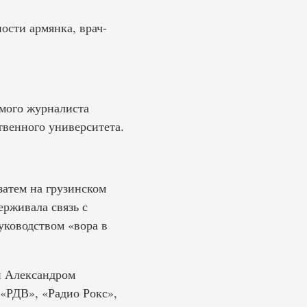
ости армянка, врач-
омого журналиста
твенного университета.
затем на грузинском
ерживала связь с
ководством «вора в
 и Александром
«РДВ», «Радио Рокс»,