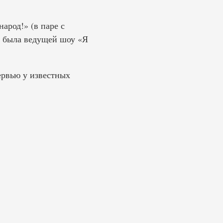
арод!» (в паре с
м была ведущей шоу «Я
ервью у известных