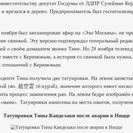
овместительству депутат Госдумы от ЛДПР Сулейман Кер
 и врезался в дерево. Предприниматель был госпитализи
7 ноября был запланирован эфир на «Эхо Москвы», не п
ние свинкой. Эту версию подтверждал генеральный реда
й о своём домашнем звонке Тине. Но 28 ноября телевед
е вместе с Керимовым, а история со свинкой была нужна,
х отношений с Керимовым.
денте Тина получила две татуировки. На левом запястье
эй (яп. 超空霊 тё:курэй), значение которого имеет нескол
рить процесс заживления ран. На левом бедре изображён
«мама». Татуировки нанесены на места ожогов, полученн
Татуировки Тины Канделаки после аварии в Ницце