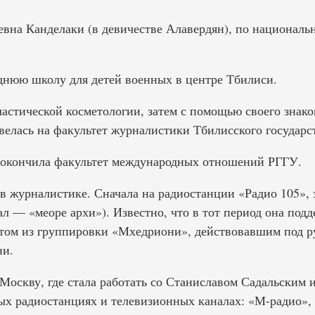
вна Канделаки (в девичестве Алавердян), по национальн
днюю школу для детей военных в центре Тбилиси.
ластической косметологии, затем с помощью своего знак
велась на факультет журналистики Тбилисского государс
 окончила факультет международных отношений РГГУ.
 в журналистике. Сначала на радиостанции «Радио 105», 
л — «меоре архи»). Известно, что в тот период она подд
ом из группировки «Мхедриони», действовавшим под ру
ни.
 Москву, где стала работать со Станиславом Садальским
х радиостанциях и телевизионных каналах: «М-радио», 