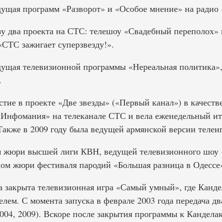
дущая программ «Разворот» и «Особое мнение» на радио
азу два проекта на СТС: телешоу «Свадебный переполох» 
«СТС зажигает суперзвезду!».
дущая телевизионной программы «Нереальная политика»,
.
стие в проекте «Две звезды» («Первый канал») в качеств
«Инфомания» на телеканале СТС и вела еженедельный и
Также в 2009 году была ведущей армянской версии телеи
ом жюри высшей лиги КВН, ведущей телевизионного шоу
ном жюри фестиваля пародий «Большая разница в Одессе
а закрыта телевизионная игра «Самый умный», где Канде
лем. С момента запуска в феврале 2003 года передача д
04, 2009). Вскоре после закрытия программы к Кандела