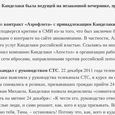
 Канделаки была ведущей на незаконной вечеринке, п
контракт «Аэрофлота» с принадлежащим Канделаки
ен
 подвергся критике в СМИ из-за того, что был заключен 
ации о контракте на сайте авиакомпании. В частности, 
лата услуг Канделаки российской властью. Ссылаясь на 
нил компанию Канделаки «Апостол» в организации рабо
сети вбросами, направленными против российской оппо
кандал с руководством СТС
. 22 декабря 2011 года те
лаки выясняла у руководства телеканала СТС, в курсе ли о
ва снимались в роликах, призывавших граждан прийти 24 
вам Михаила, Канделаки назвала видеоклипы «сомните
на митинг 24 декабря»: «К чести его, руководство отве
слые люди, и сами решают, как, кого и куда призывать. 
ю тебя, Тина, – остановись! Потому что, как, кого и куд