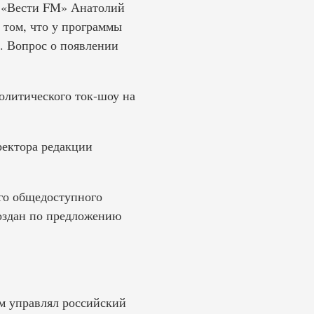
 «Вести FM» Анатолий
 том, что у программы
. Вопрос о появлении
олитического ток-шоу на
ректора редакции
го общедоступного
создан по предложению
ым управлял российский