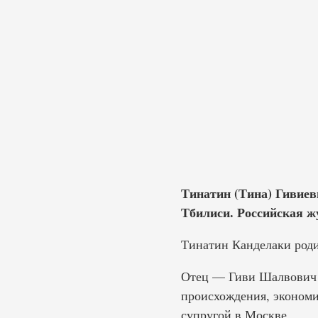
Тинатин (Тина) Гивиев
Тбилиси. Российская ж
Тинатин Канделаки родил
Отец — Гиви Шалвович К
происхождения, экономи
супругой в Москве.