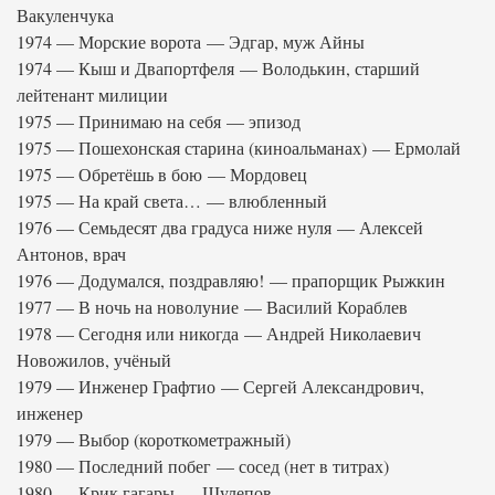
Вакуленчука
1974 — Морские ворота — Эдгар, муж Айны
1974 — Кыш и Двапортфеля — Володькин, старший
лейтенант милиции
1975 — Принимаю на себя — эпизод
1975 — Пошехонская старина (киноальманах) — Ермолай
1975 — Обретёшь в бою — Мордовец
1975 — На край света… — влюбленный
1976 — Семьдесят два градуса ниже нуля — Алексей
Антонов, врач
1976 — Додумался, поздравляю! — прапорщик Рыжкин
1977 — В ночь на новолуние — Василий Кораблев
1978 — Сегодня или никогда — Андрей Николаевич
Новожилов, учёный
1979 — Инженер Графтио — Сергей Александрович,
инженер
1979 — Выбор (короткометражный)
1980 — Последний побег — сосед (нет в титрах)
1980 — Крик гагары — Шулепов