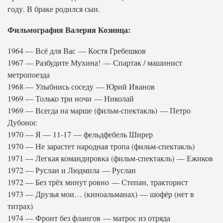
году. В браке родился сын.
Фильмография Валерия Козинца:
1964 — Всё для Вас — Костя Гребешков
1967 — Разбудите Мухина! — Спартак / машинист
метропоезда
1968 — Улыбнись соседу — Юрий Иванов
1969 — Только три ночи — Николай
1969 — Всегда на марше (фильм-спектакль) — Петро
Дубонос
1970 — Я — 11-17 — фельдфебель Ширер
1970 — Не зарастет народная тропа (фильм-спектакль)
1971 — Легкая командировка (фильм-спектакль) — Ежиков
1972 — Руслан и Людмила — Руслан
1972 — Без трёх минут ровно — Степан, тракторист
1973 — Друзья мои… (киноальманах) — шофёр (нет в
титрах)
1974 — Фронт без флангов — матрос из отряда