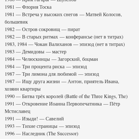
1981 — Флория Тоска
1981 — Встреча у высоких снегов — Матвей Колосов,
большевик
1982 — Остров сокровищ — пират
1982 — В старых ритмах — конферансье (нет в титрах)
1983, 1984 — Чокан Валиханов — эпизод (нет в титрах)
1983 — Демидовы — мастер
1984 — Челюскинцы — Загорский, боцман
1984 — Три процента риска — эпизод
1987 — Три лимона для любимой — эпизод
1987 — Ищу друга жизни — Антон, приятель Ивана,
хозяин квартиры
1990 — Битва трёх королей (Battle of the Three Kings, The)
1991 — Откровение Иоанна Первопечатника — Пётр
Мстиславец
1991 — Изыди! — Савелий
1993 — Тихие страницы — эпизод
1996 — Наследник (The Successor)