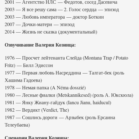
2001 — Агентство НЛС — Федотов, сосед Дасевича
2003 — Я все решу сама — 2. Голос сердца — эпизод
2003 — Любовь императора — доктор Боткин
2007 — Дочки-матери — эпизод
2014 — Жизнь не сказка (документальный)
Озвучивание Валерия Козинца:
1976 — Просчет лейтенанта Слейда (Montana Trap / Potato
Fritz) — Билл Эдиссон
1977 — Первая любовь Насреддина — Талгат-бек (роль
Хашима Гадоева)
1978 — Немая папка (A Néma dosszié)
1980 — Лесные фиалки (Metskannikesed) (роль А. Юкскюла)
1981 — Янку Жиану-гайдук (Iancu Jianu, haiducul)
1982 — Вердикт (Verdict, The)
1987 — Сошлись дороги — Арзыбек (роль Ерсаина
Телеубаева)
Сценарии Валерия Козинца: