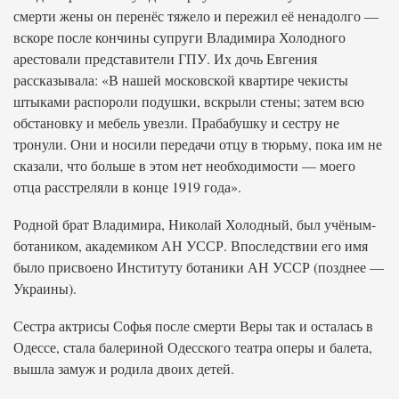
смерти жены он перенёс тяжело и пережил её ненадолго —
вскоре после кончины супруги Владимира Холодного
арестовали представители ГПУ. Их дочь Евгения
рассказывала: «В нашей московской квартире чекисты
штыками распороли подушки, вскрыли стены; затем всю
обстановку и мебель увезли. Прабабушку и сестру не
тронули. Они и носили передачи отцу в тюрьму, пока им не
сказали, что больше в этом нет необходимости — моего
отца расстреляли в конце 1919 года».
Родной брат Владимира, Николай Холодный, был учёным-
ботаником, академиком АН УССР. Впоследствии его имя
было присвоено Институту ботаники АН УССР (позднее —
Украины).
Сестра актрисы Софья после смерти Веры так и осталась в
Одессе, стала балериной Одесского театра оперы и балета,
вышла замуж и родила двоих детей.