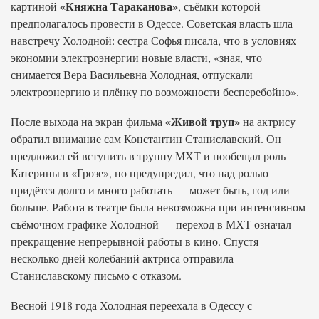
«Княжна Тараканова»
картиной
, съёмки которой
предполагалось провести в Одессе. Советская власть шла
навстречу Холодной: сестра Софья писала, что в условиях
экономии электроэнергии новые власти, «зная, что
снимается Вера Васильевна Холодная, отпускали
электроэнергию и плёнку по возможности бесперебойно».
«Живой труп»
После выхода на экран фильма
на актрису
обратил внимание сам Константин Станиславский. Он
предложил ей вступить в труппу МХТ и пообещал роль
Катерины в «Грозе», но предупредил, что над ролью
придётся долго и много работать — может быть, год или
больше. Работа в театре была невозможна при интенсивном
съёмочном графике Холодной — переход в МХТ означал
прекращение непрерывной работы в кино. Спустя
несколько дней колебаний актриса отправила
Станиславскому письмо с отказом.
Весной 1918 года Холодная переехала в Одессу с