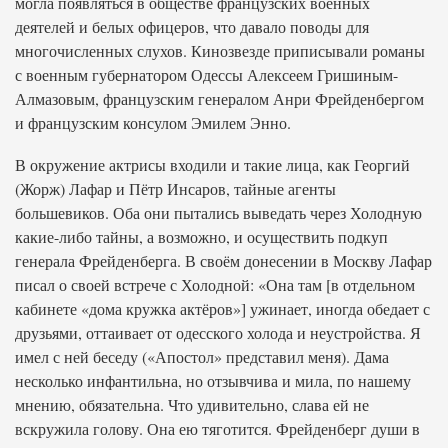
могла появляться в обществе французских военных
деятелей и белых офицеров, что давало поводы для
многочисленных слухов. Кинозвезде приписывали романы
с военным губернатором Одессы Алексеем Гришиным-
Алмазовым, французским генералом Анри Фрейденбергом
и французским консулом Эмилем Энно.
В окружение актрисы входили и такие лица, как Георгий
(Жорж) Лафар и Пётр Инсаров, тайные агенты
большевиков. Оба они пытались выведать через Холодную
какие-либо тайны, а возможно, и осуществить подкуп
генерала Фрейденберга. В своём донесении в Москву Лафар
писал о своей встрече с Холодной: «Она там [в отдельном
кабинете «дома кружка актёров»] ужинает, иногда обедает с
друзьями, оттаивает от одесского холода и неустройства. Я
имел с ней беседу («Апостол» представил меня). Дама
несколько инфантильна, но отзывчива и мила, по нашему
мнению, обязательна. Что удивительно, слава ей не
вскружила голову. Она ею тяготится. Фрейденберг души в