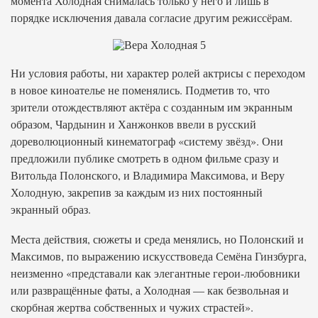
момента Холодная снималась только у него и лишь в
порядке исключения давала согласие другим режиссёрам.
Ни условия работы, ни характер ролей актрисы с переходом
в новое киноателье не поменялись. Подметив то, что
зрители отождествляют актёра с созданным им экранным
образом, Чардынин и Ханжонков ввели в русский
дореволюционный кинематограф «систему звёзд». Они
предложили публике смотреть в одном фильме сразу и
Витольда Полонского, и Владимира Максимова, и Веру
Холодную, закрепив за каждым из них постоянный
экранный образ.
Места действия, сюжеты и среда менялись, но Полонский и
Максимов, по выражению искусствоведа Семёна Гинзбурга,
неизменно «представали как элегантные герои-любовники
или развращённые фаты, а Холодная — как безвольная и
скорбная жертва собственных и чужих страстей».