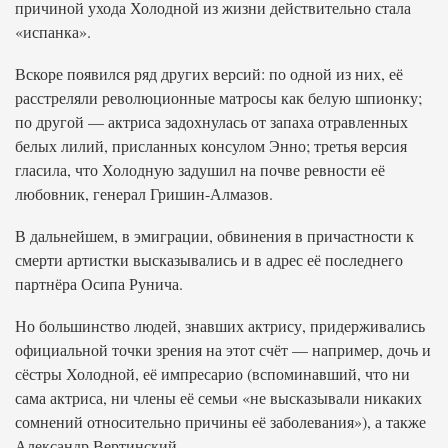
причиной ухода Холодной из жизни действительно стала
«испанка».
Вскоре появился ряд других версий: по одной из них, её
расстреляли революционные матросы как белую шпионку;
по другой — актриса задохнулась от запаха отравленных
белых лилий, присланных консулом Энно; третья версия
гласила, что Холодную задушил на почве ревности её
любовник, генерал Гришин-Алмазов.
В дальнейшем, в эмиграции, обвинения в причастности к
смерти артистки высказывались и в адрес её последнего
партнёра Осипа Рунича.
Но большинство людей, знавших актрису, придерживались
официальной точки зрения на этот счёт — например, дочь и
сёстры Холодной, её импресарио (вспоминавший, что ни
сама актриса, ни члены её семьи «не высказывали никаких
сомнений относительно причины её заболевания»), а также
Александр Вертинский.