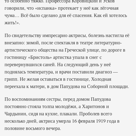
то особенно тяжко. Профессора Коровицкий и Усков
говорили, что «испанка» протекает у неё как лёгочная
чума… Всё было сделано для её спасения. Как ей хотелось
жить!».
По свидетельству импресарио актрисы, болезнь настигла её
внезапно: зимой, после спектакля в театре литературно-
артистического общества на Греческой улице, по дороге в
гостиницу «Бристоль» артистка упала в снег с
перевернувшихся саней. На следующий день у неё
поднялась температура, и врачи поставили диагноз —
грипп. Не желая оставаться в гостинице, Холодная
переехала к матери, в дом Папудова на Соборной площади.
По воспоминаниям сестры, перед домом Папудова
постоянно стояла толпа молодёжи, а Харитонов и
Чардынин, сидя на кухне, плакали. Проболев всего
несколько дней, актриса умерла 16 февраля 1919 года в
половине восьмого вечера.