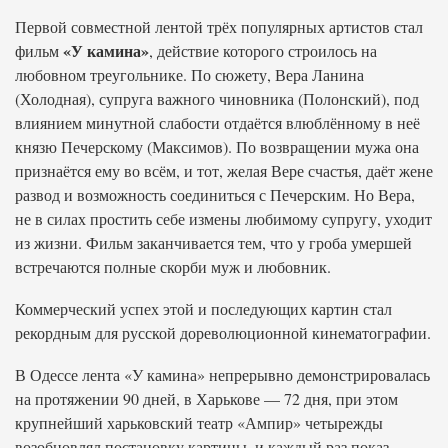
Первой совместной лентой трёх популярных артистов стал
«У камина»
фильм
, действие которого строилось на
любовном треугольнике. По сюжету, Вера Ланина
(Холодная), супруга важного чиновника (Полонский), под
влиянием минутной слабости отдаётся влюблённому в неё
князю Печерскому (Максимов). По возвращении мужа она
признаётся ему во всём, и тот, желая Вере счастья, даёт жене
развод и возможность соединиться с Печерским. Но Вера,
не в силах простить себе измены любимому супругу, уходит
из жизни. Фильм заканчивается тем, что у гроба умершей
встречаются полные скорби муж и любовник.
Коммерческий успех этой и последующих картин стал
рекордным для русской дореволюционной кинематографии.
В Одессе лента «У камина» непрерывно демонстрировалась
на протяжении 90 дней, в Харькове — 72 дня, при этом
крупнейший харьковский театр «Ампир» четырежды
возобновлял постановку картины, и каждый раз показ